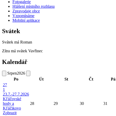
Fotogalerie
Hlášení místního rozhlasu
Zpravodaje obce
Vzpomínáme
Mobilní aplikace
Svátek
Svátek má
Roman
Zítra má svátek
Vavřinec
Kalendář
Srpen
2026
Po
Út
St
Čt
Pá
27
1
23.7.-27.7.2026
Kľúčovské
hody a
28
29
30
31
Kľúčikovo
Zobrazit