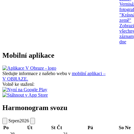
Vernisá
fotograf
"Krásn
země"
Zobrazi
všechn
záznam
dne
Mobilní aplikace
Sledujte informace z našeho webu v
mobilní aplikaci –
V OBRAZE.
Volně ke stažení:
Harmonogram svozu
Srpen
2026
Po
Út
St
Čt
Pá
So
Ne