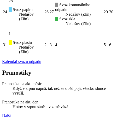
25
Svoz komunálního
Svoz papíru
odpadu
24
26
27
29
30
Nedašov
Nedašov (Zlín)
(Zlín)
Svoz skla
Nedašov (Zlín)
1
Svoz plastu
31
2
3
4
5
6
Nedašov
(Zlín)
Kalendář svozu odpadu
Pranostiky
Pranostika na akt. měsíc
Když v srpnu naprší, tak než se oběd pojí, všecko slunce
vysuší.
Pranostika na akt. den
Hotov v srpnu sáně a v zimě vůz!
Další