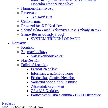
Obecním úřadě v Nedašově
Harmonogram svozu
Rezervace
Tenisový kurt
Ceník nájmů
Provozní řád KD Nedašov
Sběrné místo - areál Výstavby s. r. o. (bývalý statek)
Stanoviště na odpady v obci
SYSTÉM TŘÍDĚNÍ ODPADU
Kontakty
Kontakt
Zajímavé odkazy
Valasskeklobucko.cz
Napište nám
Důležité kontakty
Farnost Nedašov
Informace z našeho regionu
Pěstitelská pálenice Nedašov
Sousední obce a další instituce
Zdravotnická zařízení
ZŠ a MŠ Nedašov
Poruchová služba elektřina - EG.D Distribuce
Nedašov
Nedašov