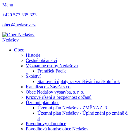
Menu
+420 577 335 323
obec@nedasov.cz
Nedašov
Obec
Historie
Čestné občanství
Významné osoby Nedašova
František Pacík
Školství
Stanovení úplaty za vzdělávání na školní rok
Kanalizace - Závrší s.r.o
Obec Nedašov výstavba, s. r. o.
Krizové řízení a bezpečnost občanů
Územní plán obce
Územní plán Nedašov - ZMĚNA č. 3
Územní plán Nedašov - Úplné znění po změně č.
3
Povodňový plán obce
Povodňová komise obce Nedašov