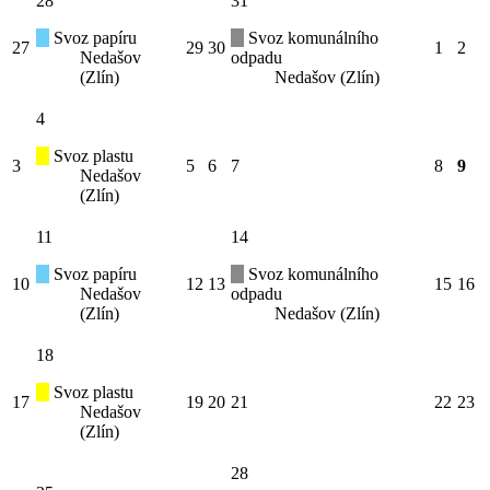
28
31
Svoz papíru
Svoz komunálního
27
29
30
1
2
Nedašov
odpadu
(Zlín)
Nedašov (Zlín)
4
Svoz plastu
3
5
6
7
8
9
Nedašov
(Zlín)
11
14
Svoz papíru
Svoz komunálního
10
12
13
15
16
Nedašov
odpadu
(Zlín)
Nedašov (Zlín)
18
Svoz plastu
17
19
20
21
22
23
Nedašov
(Zlín)
28