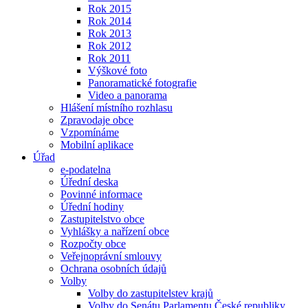
Rok 2015
Rok 2014
Rok 2013
Rok 2012
Rok 2011
Výškové foto
Panoramatické fotografie
Video a panorama
Hlášení místního rozhlasu
Zpravodaje obce
Vzpomínáme
Mobilní aplikace
Úřad
e-podatelna
Úřední deska
Povinné informace
Úřední hodiny
Zastupitelstvo obce
Vyhlášky a nařízení obce
Rozpočty obce
Veřejnoprávní smlouvy
Ochrana osobních údajů
Volby
Volby do zastupitelstev krajů
Volby do Senátu Parlamentu České republiky