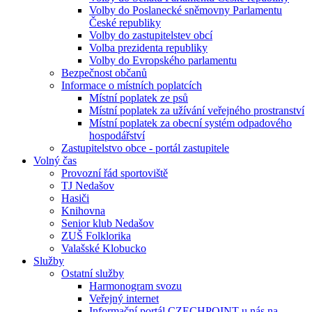
Volby do Poslanecké sněmovny Parlamentu
České republiky
Volby do zastupitelstev obcí
Volba prezidenta republiky
Volby do Evropského parlamentu
Bezpečnost občanů
Informace o místních poplatcích
Místní poplatek ze psů
Místní poplatek za užívání veřejného prostranství
Místní poplatek za obecní systém odpadového
hospodářství
Zastupitelstvo obce - portál zastupitele
Volný čas
Provozní řád sportoviště
TJ Nedašov
Hasiči
Knihovna
Senior klub Nedašov
ZUŠ Folklorika
Valašské Klobucko
Služby
Ostatní služby
Harmonogram svozu
Veřejný internet
Informační portál CZECHPOINT u nás na