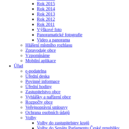
Rok 2015
Rok 2014
Rok 2013
Rok 2012
Rok 2011
Výškové foto
Panoramatické fotografie
Video a panorama
Hlášení místního rozhlasu
Zpravodaje obce
Vzpomínáme
Mobilní aplikace
Úřad
e-podatelna
Úřední deska
Povinné informace
Úřední hodiny
Zastupitelstvo obce
Vyhlášky a nařízení obce
Rozpočty obce
Veřejnoprávní smlouvy
Ochrana osobních údajů
Volby
Volby do zastupitelstev krajů
Volby do Senátu Parlamentu České republiky