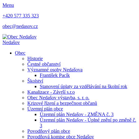
Menu
+420 577 335 323
obec@nedasov.cz
Nedašov
Obec
Historie
Čestné občanství
Významné osoby Nedašova
František Pacík
Školství
Stanovení úplaty za vzdělávání na školní rok
Kanalizace - Závrší s.r.o
Obec Nedašov výstavba, s. r. o.
Krizové řízení a bezpečnost občanů
Územní plán obce
Územní plán Nedašov - ZMĚNA č. 3
Územní plán Nedašov - Úplné znění po změně č.
3
Povodňový plán obce
Povodňová komise obce Nedašov