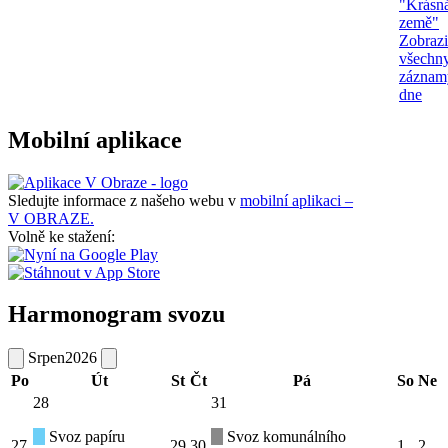
"Krásn
země"
Zobrazi
všechn
záznam
dne
Mobilní aplikace
Sledujte informace z našeho webu v
mobilní aplikaci –
V OBRAZE.
Volně ke stažení:
Harmonogram svozu
Srpen
2026
Po
Út
St
Čt
Pá
So
Ne
28
31
Svoz papíru
Svoz komunálního
27
29
30
1
2