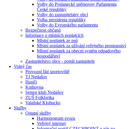
Volby do Poslanecké sněmovny Parlamentu
České republiky
Volby do zastupitelstev obcí
Volba prezidenta republiky
Volby do Evropského parlamentu
Bezpečnost občanů
Informace o místních poplatcích
Místní poplatek ze psů
Místní poplatek za užívání veřejného prostranství
Místní poplatek za obecní systém odpadového
hospodářství
Zastupitelstvo obce - portál zastupitele
Volný čas
Provozní řád sportoviště
TJ Nedašov
Hasiči
Knihovna
Senior klub Nedašov
ZUŠ Folklorika
Valašské Klobucko
Služby
Ostatní služby
Harmonogram svozu
Veřejný internet
Informační portál CZECHPOINT u nás na