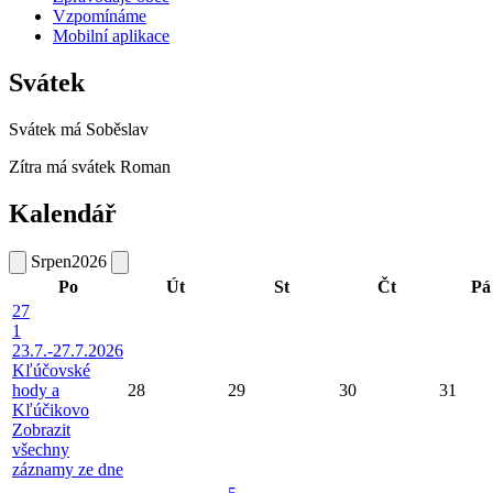
Vzpomínáme
Mobilní aplikace
Svátek
Svátek má
Soběslav
Zítra má svátek
Roman
Kalendář
Srpen
2026
Po
Út
St
Čt
Pá
27
1
23.7.-27.7.2026
Kľúčovské
hody a
28
29
30
31
Kľúčikovo
Zobrazit
všechny
záznamy ze dne