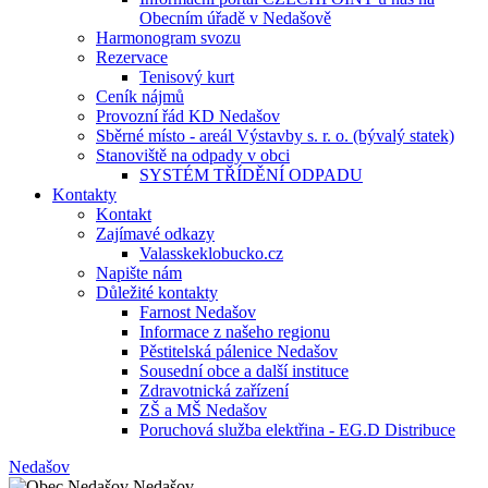
Obecním úřadě v Nedašově
Harmonogram svozu
Rezervace
Tenisový kurt
Ceník nájmů
Provozní řád KD Nedašov
Sběrné místo - areál Výstavby s. r. o. (bývalý statek)
Stanoviště na odpady v obci
SYSTÉM TŘÍDĚNÍ ODPADU
Kontakty
Kontakt
Zajímavé odkazy
Valasskeklobucko.cz
Napište nám
Důležité kontakty
Farnost Nedašov
Informace z našeho regionu
Pěstitelská pálenice Nedašov
Sousední obce a další instituce
Zdravotnická zařízení
ZŠ a MŠ Nedašov
Poruchová služba elektřina - EG.D Distribuce
Nedašov
Nedašov