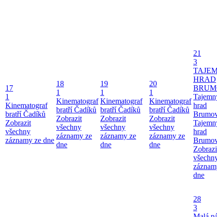
21
3
TAJE
HRAD
18
19
20
17
BRUM
1
1
1
1
Tajemn
Kinematograf
Kinematograf
Kinematograf
Kinematograf
hrad
bratří Čadíků
bratří Čadíků
bratří Čadíků
bratří Čadíků
Brumo
Zobrazit
Zobrazit
Zobrazit
Zobrazit
Tajemn
všechny
všechny
všechny
všechny
hrad
záznamy ze
záznamy ze
záznamy ze
záznamy ze dne
Brumo
dne
dne
dne
Zobrazi
všechn
záznam
dne
28
3
Malá pá