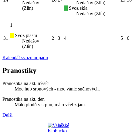
Nedašov
Nedašov (Zlín)
(Zlín)
Svoz skla
Nedašov (Zlín)
1
Svoz plastu
31
2
3
4
5
6
Nedašov
(Zlín)
Kalendář svozu odpadu
Pranostiky
Pranostika na akt. měsíc
Moc hub srpnových - moc vánic sněhových.
Pranostika na akt. den
Málo plodů v srpnu, málo včel z jara.
Další