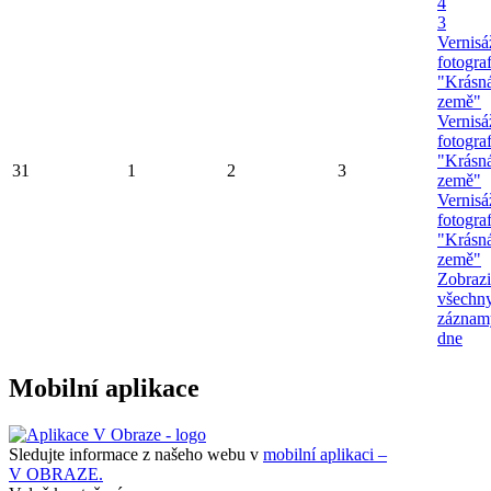
4
3
Vernisá
fotograf
"Krásn
země"
Vernisá
fotograf
"Krásn
31
1
2
3
země"
Vernisá
fotograf
"Krásn
země"
Zobrazi
všechn
záznam
dne
Mobilní aplikace
Sledujte informace z našeho webu v
mobilní aplikaci –
V OBRAZE.