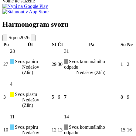
Volně ke stažení:
Harmonogram svozu
Srpen
2026
Po
Út
St
Čt
Pá
So
Ne
28
31
Svoz papíru
Svoz komunálního
27
29
30
1
2
Nedašov
odpadu
(Zlín)
Nedašov (Zlín)
4
Svoz plastu
3
5
6
7
8
9
Nedašov
(Zlín)
11
14
Svoz papíru
Svoz komunálního
10
12
13
15
16
Nedašov
odpadu