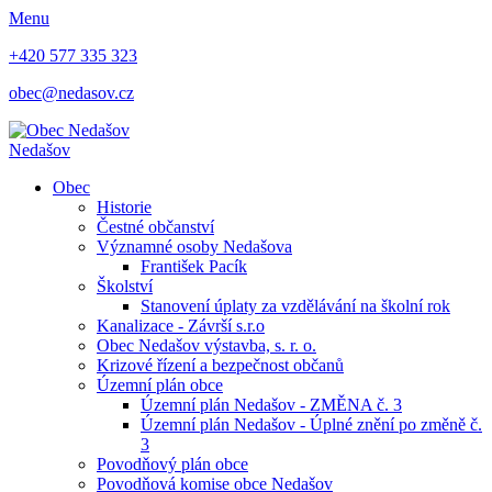
Menu
+420 577 335 323
obec@nedasov.cz
Nedašov
Obec
Historie
Čestné občanství
Významné osoby Nedašova
František Pacík
Školství
Stanovení úplaty za vzdělávání na školní rok
Kanalizace - Závrší s.r.o
Obec Nedašov výstavba, s. r. o.
Krizové řízení a bezpečnost občanů
Územní plán obce
Územní plán Nedašov - ZMĚNA č. 3
Územní plán Nedašov - Úplné znění po změně č.
3
Povodňový plán obce
Povodňová komise obce Nedašov