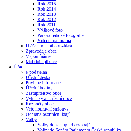
Rok 2015
Rok 2014
Rok 2013
Rok 2012
Rok 2011
Výškové foto
Panoramatické fotografie
Video a panorama
Hlášení místního rozhlasu
Zpravodaje obce
Vzpomínáme
Mobilní aplikace
Úřad
e-podatelna
Úřední deska
Povinné informace
Úřední hodiny
Zastupitelstvo obce
Vyhlášky a nařízení obce
Rozpočty obce
Veřejnoprávní smlouvy
Ochrana osobních údajů
Volby
Volby do zastupitelstev krajů
Volby do Senátu Parlamentu České republiky