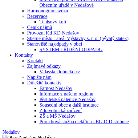
Obecním úřadě v Nedašově
Harmonogram svozu
Rezervace
Tenisový kurt
Ceník nájmů
Provozní řád KD Nedašov
Sběrné místo - areál Výstavby s. r. o. (bývalý statek)
Stanoviště na odpady v obci
SYSTÉM TŘÍDĚNÍ ODPADU
Kontakty
Kontakt
Zajímavé odkazy
Valasskeklobucko.cz
Napište nám
Důležité kontakty
Farnost Nedašov
Informace z našeho regionu
Pěstitelská pálenice Nedašov
Sousední obce a další instituce
Zdravotnická zařízení
ZŠ a MŠ Nedašov
Poruchová služba elektřina - EG.D Distribuce
Nedašov
Nedašov