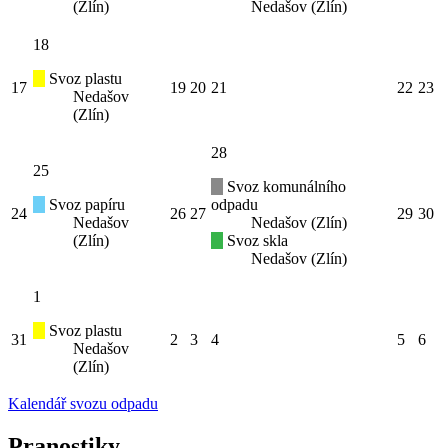
(Zlín)
Nedašov (Zlín)
18
Svoz plastu
17
19
20
21
22
23
Nedašov
(Zlín)
28
25
Svoz komunálního
Svoz papíru
odpadu
24
26
27
29
30
Nedašov
Nedašov (Zlín)
(Zlín)
Svoz skla
Nedašov (Zlín)
1
Svoz plastu
31
2
3
4
5
6
Nedašov
(Zlín)
Kalendář svozu odpadu
Pranostiky