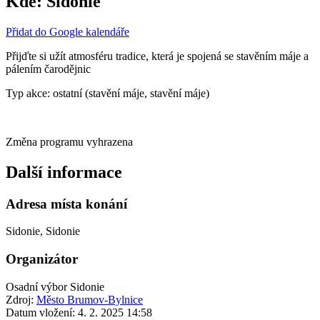
Kde:
Sidonie
Přidat do Google kalendáře
Přijďte si užít atmosféru tradice, která je spojená se stavěním máje a
pálením čarodějnic
Typ akce: ostatní (stavění máje, stavění máje)
Změna programu vyhrazena
Další informace
Adresa místa konání
Sidonie, Sidonie
Organizátor
Osadní výbor Sidonie
Zdroj:
Město Brumov-Bylnice
Datum vložení:
4. 2. 2025 14:58