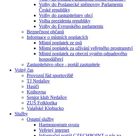
Volby do Poslanecké sněmovny Parlamentu
České republiky
Volby do zastupitelstev obcí
Volba prezidenta republiky
Volby do Evropského parlamentu
Bezpečnost občanů
Informace o místních poplatcích
Místní poplatek ze psů
Místní poplatek za užívání veřejného prostranství
Místní poplatek za obecní systém odpadového
hospodářství
Zastupitelstvo obce - portál zastupitele
Volný čas
Provozní řád sportoviště
TJ Nedašov
Hasiči
Knihovna
Senior klub Nedašov
ZUŠ Folklorika
Valašské Klobucko
Služby
Ostatní služby
Harmonogram svozu
Veřejný internet
Informační portál CZECHPOINT u nás na