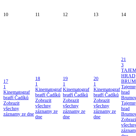
10
11
12
13
14
21
3
TAJE
HRAD
18
19
20
17
BRUM
1
1
1
1
Tajemn
Kinematograf
Kinematograf
Kinematograf
Kinematograf
hrad
bratří Čadíků
bratří Čadíků
bratří Čadíků
bratří Čadíků
Brumo
Zobrazit
Zobrazit
Zobrazit
Zobrazit
Tajemn
všechny
všechny
všechny
všechny
hrad
záznamy ze
záznamy ze
záznamy ze
záznamy ze dne
Brumo
dne
dne
dne
Zobrazi
všechn
záznam
dne