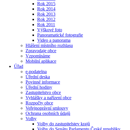
Rok 2015
Rok 2014
Rok 2013
Rok 2012
Rok 2011
Výškové foto
Panoramatické fotografie
Video a panorama
Hlášení místního rozhlasu
Zpravodaje obce
Vzpomínáme
Mobilní aplikace
Úřad
e-podatelna
Úřední deska
Povinné informace
Úřední hodiny
Zastupitelstvo obce
Vyhlášky a nařízení obce
Rozpočty obce
Veřejnoprávní smlouvy
Ochrana osobních údajů
Volby
Volby do zastupitelstev krajů
Volby do Senátu Parlamentu České republiky