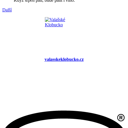
Když srpen pálí, bude pálit i víno.
Další
valasskeklobucko.cz