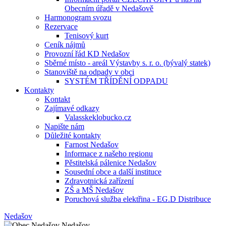
Obecním úřadě v Nedašově
Harmonogram svozu
Rezervace
Tenisový kurt
Ceník nájmů
Provozní řád KD Nedašov
Sběrné místo - areál Výstavby s. r. o. (bývalý statek)
Stanoviště na odpady v obci
SYSTÉM TŘÍDĚNÍ ODPADU
Kontakty
Kontakt
Zajímavé odkazy
Valasskeklobucko.cz
Napište nám
Důležité kontakty
Farnost Nedašov
Informace z našeho regionu
Pěstitelská pálenice Nedašov
Sousední obce a další instituce
Zdravotnická zařízení
ZŠ a MŠ Nedašov
Poruchová služba elektřina - EG.D Distribuce
Nedašov
Nedašov