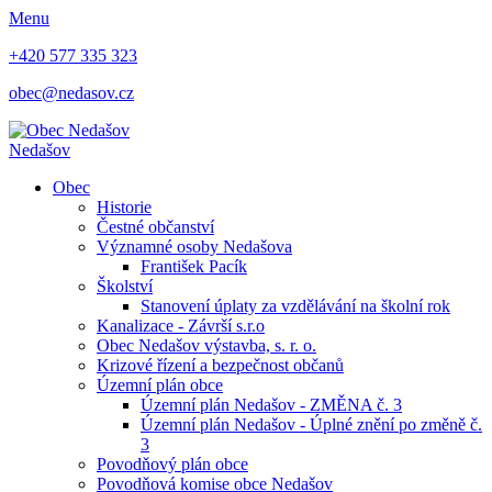
Menu
+420 577 335 323
obec@nedasov.cz
Nedašov
Obec
Historie
Čestné občanství
Významné osoby Nedašova
František Pacík
Školství
Stanovení úplaty za vzdělávání na školní rok
Kanalizace - Závrší s.r.o
Obec Nedašov výstavba, s. r. o.
Krizové řízení a bezpečnost občanů
Územní plán obce
Územní plán Nedašov - ZMĚNA č. 3
Územní plán Nedašov - Úplné znění po změně č.
3
Povodňový plán obce
Povodňová komise obce Nedašov