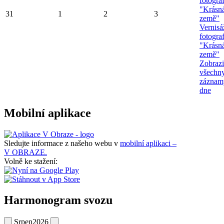
fotograf
"Krásn
31
1
2
3
země"
Vernisá
fotograf
"Krásn
země"
Zobrazi
všechn
záznam
dne
Mobilní aplikace
Sledujte informace z našeho webu v
mobilní aplikaci –
V OBRAZE.
Volně ke stažení:
Harmonogram svozu
Srpen
2026