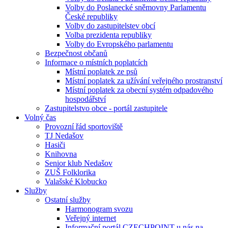
Volby do Poslanecké sněmovny Parlamentu
České republiky
Volby do zastupitelstev obcí
Volba prezidenta republiky
Volby do Evropského parlamentu
Bezpečnost občanů
Informace o místních poplatcích
Místní poplatek ze psů
Místní poplatek za užívání veřejného prostranství
Místní poplatek za obecní systém odpadového
hospodářství
Zastupitelstvo obce - portál zastupitele
Volný čas
Provozní řád sportoviště
TJ Nedašov
Hasiči
Knihovna
Senior klub Nedašov
ZUŠ Folklorika
Valašské Klobucko
Služby
Ostatní služby
Harmonogram svozu
Veřejný internet
Informační portál CZECHPOINT u nás na