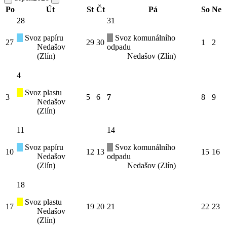
Po
Út
St
Čt
Pá
So
Ne
28
31
Svoz papíru
Svoz komunálního
27
29
30
1
2
Nedašov
odpadu
(Zlín)
Nedašov (Zlín)
4
Svoz plastu
3
5
6
7
8
9
Nedašov
(Zlín)
11
14
Svoz papíru
Svoz komunálního
10
12
13
15
16
Nedašov
odpadu
(Zlín)
Nedašov (Zlín)
18
Svoz plastu
17
19
20
21
22
23
Nedašov
(Zlín)