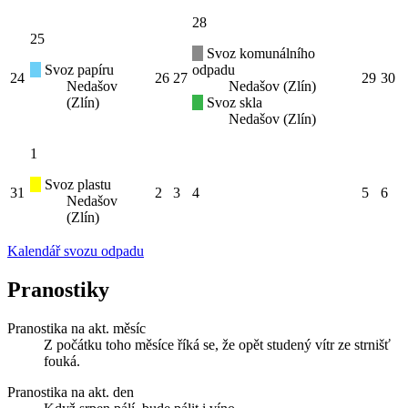
28
25
Svoz komunálního
Svoz papíru
odpadu
24
26
27
29
30
Nedašov
Nedašov (Zlín)
(Zlín)
Svoz skla
Nedašov (Zlín)
1
Svoz plastu
31
2
3
4
5
6
Nedašov
(Zlín)
Kalendář svozu odpadu
Pranostiky
Pranostika na akt. měsíc
Z počátku toho měsíce říká se, že opět studený vítr ze strnišť
fouká.
Pranostika na akt. den