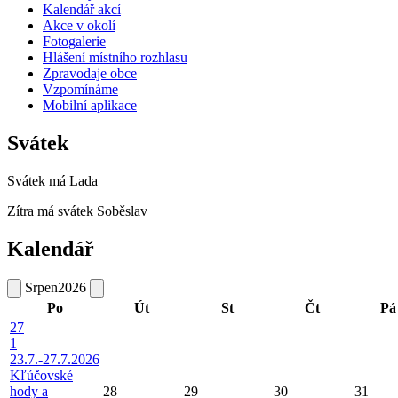
Kalendář akcí
Akce v okolí
Fotogalerie
Hlášení místního rozhlasu
Zpravodaje obce
Vzpomínáme
Mobilní aplikace
Svátek
Svátek má
Lada
Zítra má svátek
Soběslav
Kalendář
Srpen
2026
Po
Út
St
Čt
Pá
27
1
23.7.-27.7.2026
Kľúčovské
hody a
28
29
30
31