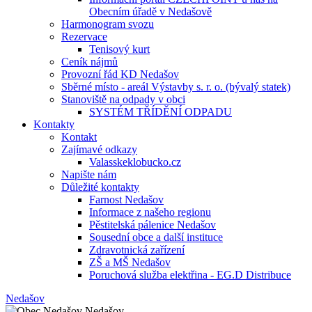
Obecním úřadě v Nedašově
Harmonogram svozu
Rezervace
Tenisový kurt
Ceník nájmů
Provozní řád KD Nedašov
Sběrné místo - areál Výstavby s. r. o. (bývalý statek)
Stanoviště na odpady v obci
SYSTÉM TŘÍDĚNÍ ODPADU
Kontakty
Kontakt
Zajímavé odkazy
Valasskeklobucko.cz
Napište nám
Důležité kontakty
Farnost Nedašov
Informace z našeho regionu
Pěstitelská pálenice Nedašov
Sousední obce a další instituce
Zdravotnická zařízení
ZŠ a MŠ Nedašov
Poruchová služba elektřina - EG.D Distribuce
Nedašov
Nedašov