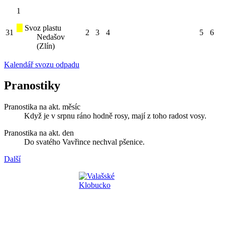
1
Svoz plastu
31
2
3
4
5
6
Nedašov
(Zlín)
Kalendář svozu odpadu
Pranostiky
Pranostika na akt. měsíc
Když je v srpnu ráno hodně rosy, mají z toho radost vosy.
Pranostika na akt. den
Do svatého Vavřince nechval pšenice.
Další