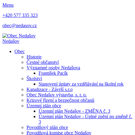
Menu
+420 577 335 323
obec@nedasov.cz
Nedašov
Obec
Historie
Čestné občanství
Významné osoby Nedašova
František Pacík
Školství
Stanovení úplaty za vzdělávání na školní rok
Kanalizace - Závrší s.r.o
Obec Nedašov výstavba, s. r. o.
Krizové řízení a bezpečnost občanů
Územní plán obce
Územní plán Nedašov - ZMĚNA č. 3
Územní plán Nedašov - Úplné znění po změně č.
3
Povodňový plán obce
Povodňová komise obce Nedašov