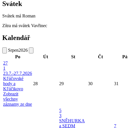
Svátek
Svátek má
Roman
Zítra má svátek
Vavřinec
Kalendář
Srpen
2026
Po
Út
St
Čt
Pá
27
1
23.7.-27.7.2026
Kľúčovské
hody a
28
29
30
31
Kľúčikovo
Zobrazit
všechny
záznamy ze dne
5
3
SNĚHURKA
a SEDM
7