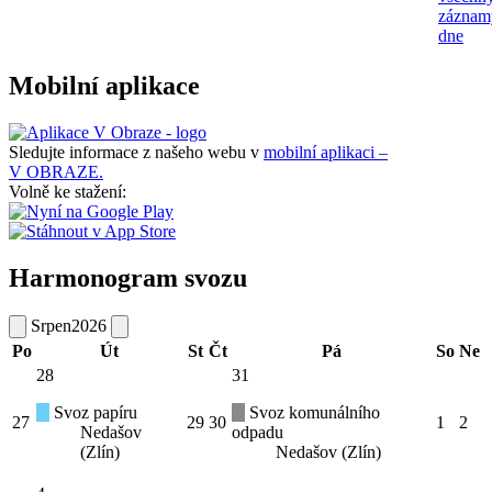
záznam
dne
Mobilní aplikace
Sledujte informace z našeho webu v
mobilní aplikaci –
V OBRAZE.
Volně ke stažení:
Harmonogram svozu
Srpen
2026
Po
Út
St
Čt
Pá
So
Ne
28
31
Svoz papíru
Svoz komunálního
27
29
30
1
2
Nedašov
odpadu
(Zlín)
Nedašov (Zlín)