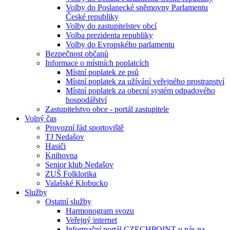
Volby do Poslanecké sněmovny Parlamentu
České republiky
Volby do zastupitelstev obcí
Volba prezidenta republiky
Volby do Evropského parlamentu
Bezpečnost občanů
Informace o místních poplatcích
Místní poplatek ze psů
Místní poplatek za užívání veřejného prostranství
Místní poplatek za obecní systém odpadového
hospodářství
Zastupitelstvo obce - portál zastupitele
Volný čas
Provozní řád sportoviště
TJ Nedašov
Hasiči
Knihovna
Senior klub Nedašov
ZUŠ Folklorika
Valašské Klobucko
Služby
Ostatní služby
Harmonogram svozu
Veřejný internet
Informační portál CZECHPOINT u nás na