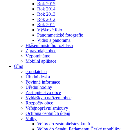
Rok 2015
Rok 2014
Rok 2013
Rok 2012
Rok 2011
Výškové foto
Panoramatické fotografie
Video a panorama
Hlášení místního rozhlasu
Zpravodaje obce
Vzpomínáme
Mobilní aplikace
Úřad
e-podatelna
Úřední deska
Povinné informace
Úřední hodiny
Zastupitelstvo obce
Vyhlášky a nařízení obce
Rozpočty obce
Veřejnoprávní smlouvy
Ochrana osobních údajů
Volby
Volby do zastupitelstev krajů
Volby do Senátu Parlamentu České republiky