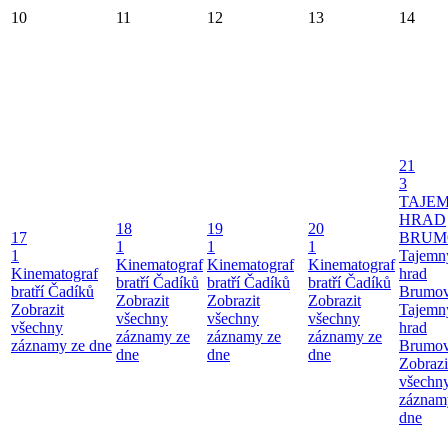
10
11
12
13
14
21
3
TAJE
HRAD
18
19
20
17
BRUM
1
1
1
1
Tajemn
Kinematograf
Kinematograf
Kinematograf
Kinematograf
hrad
bratří Čadíků
bratří Čadíků
bratří Čadíků
bratří Čadíků
Brumo
Zobrazit
Zobrazit
Zobrazit
Zobrazit
Tajemn
všechny
všechny
všechny
všechny
hrad
záznamy ze
záznamy ze
záznamy ze
záznamy ze dne
Brumo
dne
dne
dne
Zobrazi
všechn
záznam
dne