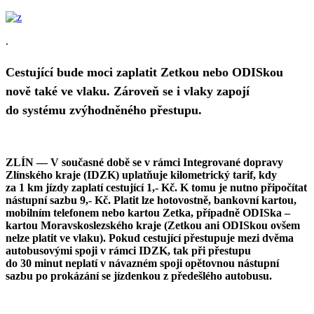
.
Cestující bude moci zaplatit Zetkou nebo ODISkou
nově také ve vlaku. Zároveň se i vlaky zapojí
do systému zvýhodněného přestupu.
ZLÍN — V současné době se v rámci Integrované dopravy
Zlínského kraje (IDZK) uplatňuje kilometrický tarif, kdy
za 1 km jízdy zaplatí cestující 1,- Kč. K tomu je nutno připočítat
nástupní sazbu 9,- Kč. Platit lze hotovostně, bankovní kartou,
mobilním telefonem nebo kartou Zetka, případně ODISka –
kartou Moravskoslezského kraje (Zetkou ani ODISkou ovšem
nelze platit ve vlaku). Pokud cestující přestupuje mezi dvěma
autobusovými spoji v rámci IDZK, tak při přestupu
do 30 minut neplatí v návazném spoji opětovnou nástupní
sazbu po prokázání se jízdenkou z předešlého autobusu.