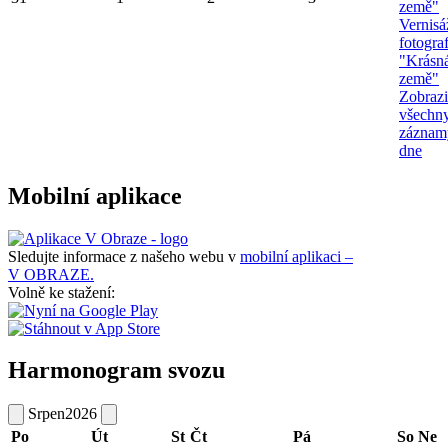
země"
Vernisá
fotograf
"Krásn
země"
Zobrazi
všechn
záznam
dne
Mobilní aplikace
Sledujte informace z našeho webu v
mobilní aplikaci –
V OBRAZE.
Volně ke stažení:
Harmonogram svozu
Srpen
2026
Po
Út
St
Čt
Pá
So
Ne