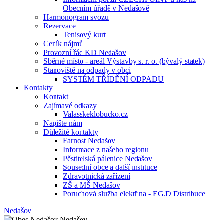
Obecním úřadě v Nedašově
Harmonogram svozu
Rezervace
Tenisový kurt
Ceník nájmů
Provozní řád KD Nedašov
Sběrné místo - areál Výstavby s. r. o. (bývalý statek)
Stanoviště na odpady v obci
SYSTÉM TŘÍDĚNÍ ODPADU
Kontakty
Kontakt
Zajímavé odkazy
Valasskeklobucko.cz
Napište nám
Důležité kontakty
Farnost Nedašov
Informace z našeho regionu
Pěstitelská pálenice Nedašov
Sousední obce a další instituce
Zdravotnická zařízení
ZŠ a MŠ Nedašov
Poruchová služba elektřina - EG.D Distribuce
Nedašov
Nedašov