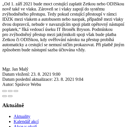
„Od 1. září 2021 bude moct cestující zaplatit Zetkou nebo ODISkou
nově také ve vlaku. Zároveň se i vlaky zapojí do systému
zvýhodněného přestupu. Tedy pokud cestující přestoupí v rámci
IDZK mezi vlakem a autobusem nebo naopak, případně mezi vlaky
dvou dopravců, nebude v navazujícím spoji platit opětovný nástupní
poplatek,“ říká vedoucí úseku IT Broněk Bryson. Podmínkou
pro zvýhodněný přestup mezi jakýmikoli spoji však bude platba
Zetkou či ODISkou, kdy ověřování nároku na přestup probíhá
automaticky a cestující se nemusí ničím prokazovat. Při platbě jiným
způsobem bude nástupní sazba účtována vždy.
Mgr. Jan Malý
Datum vložení:
23. 8. 2021 9:00
Datum poslední aktualizace:
23. 8. 2021 9:04
Autor:
Správce Webu
Aktuálně
Aktuality
Kalendář akcí
Akce v okolí