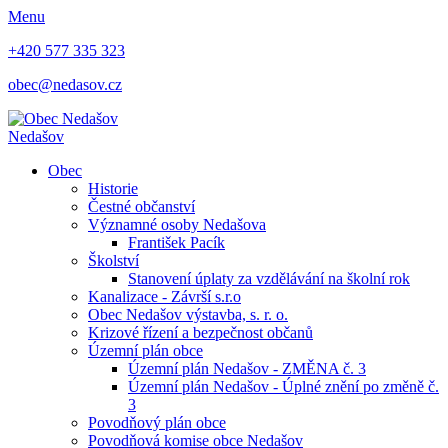
Menu
+420 577 335 323
obec@nedasov.cz
Nedašov
Obec
Historie
Čestné občanství
Významné osoby Nedašova
František Pacík
Školství
Stanovení úplaty za vzdělávání na školní rok
Kanalizace - Závrší s.r.o
Obec Nedašov výstavba, s. r. o.
Krizové řízení a bezpečnost občanů
Územní plán obce
Územní plán Nedašov - ZMĚNA č. 3
Územní plán Nedašov - Úplné znění po změně č.
3
Povodňový plán obce
Povodňová komise obce Nedašov