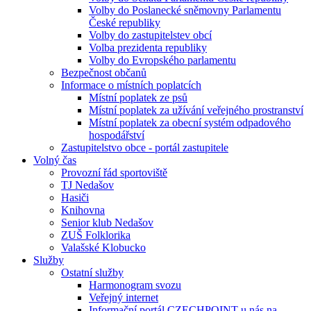
Volby do Poslanecké sněmovny Parlamentu
České republiky
Volby do zastupitelstev obcí
Volba prezidenta republiky
Volby do Evropského parlamentu
Bezpečnost občanů
Informace o místních poplatcích
Místní poplatek ze psů
Místní poplatek za užívání veřejného prostranství
Místní poplatek za obecní systém odpadového
hospodářství
Zastupitelstvo obce - portál zastupitele
Volný čas
Provozní řád sportoviště
TJ Nedašov
Hasiči
Knihovna
Senior klub Nedašov
ZUŠ Folklorika
Valašské Klobucko
Služby
Ostatní služby
Harmonogram svozu
Veřejný internet
Informační portál CZECHPOINT u nás na