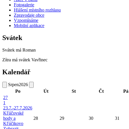
Fotogalerie
Hlášení místního rozhlasu
Zpravodaje obce
Vzpomínáme
Mobilní aplikace
Svátek
Svátek má
Roman
Zítra má svátek
Vavřinec
Kalendář
Srpen
2026
Po
Út
St
Čt
Pá
27
1
23.7.-27.7.2026
Kľúčovské
hody a
28
29
30
31
Kľúčikovo
Zobrazit