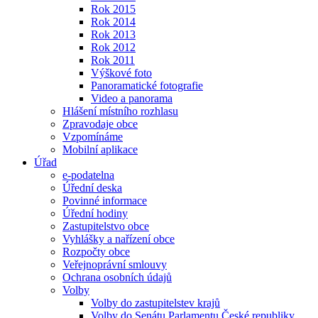
Rok 2015
Rok 2014
Rok 2013
Rok 2012
Rok 2011
Výškové foto
Panoramatické fotografie
Video a panorama
Hlášení místního rozhlasu
Zpravodaje obce
Vzpomínáme
Mobilní aplikace
Úřad
e-podatelna
Úřední deska
Povinné informace
Úřední hodiny
Zastupitelstvo obce
Vyhlášky a nařízení obce
Rozpočty obce
Veřejnoprávní smlouvy
Ochrana osobních údajů
Volby
Volby do zastupitelstev krajů
Volby do Senátu Parlamentu České republiky