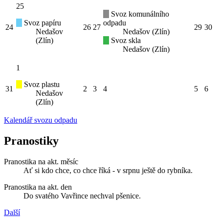
25
Svoz komunálního
Svoz papíru
odpadu
24
26
27
29
30
Nedašov
Nedašov (Zlín)
(Zlín)
Svoz skla
Nedašov (Zlín)
1
Svoz plastu
31
2
3
4
5
6
Nedašov
(Zlín)
Kalendář svozu odpadu
Pranostiky
Pranostika na akt. měsíc
Ať si kdo chce, co chce říká - v srpnu ještě do rybníka.
Pranostika na akt. den
Do svatého Vavřince nechval pšenice.
Další