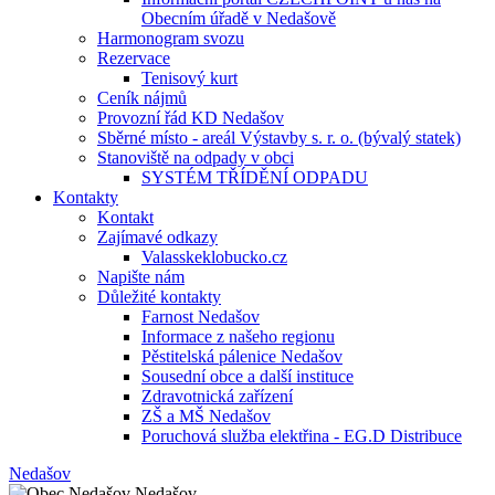
Obecním úřadě v Nedašově
Harmonogram svozu
Rezervace
Tenisový kurt
Ceník nájmů
Provozní řád KD Nedašov
Sběrné místo - areál Výstavby s. r. o. (bývalý statek)
Stanoviště na odpady v obci
SYSTÉM TŘÍDĚNÍ ODPADU
Kontakty
Kontakt
Zajímavé odkazy
Valasskeklobucko.cz
Napište nám
Důležité kontakty
Farnost Nedašov
Informace z našeho regionu
Pěstitelská pálenice Nedašov
Sousední obce a další instituce
Zdravotnická zařízení
ZŠ a MŠ Nedašov
Poruchová služba elektřina - EG.D Distribuce
Nedašov
Nedašov