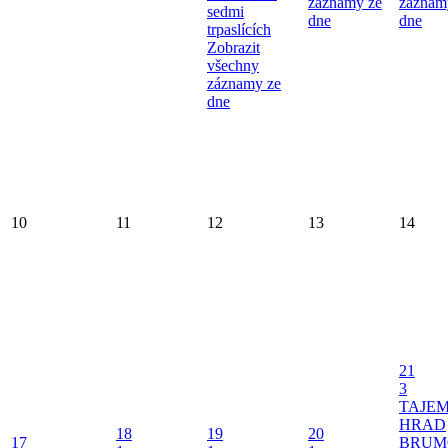
záznamy ze
záznam
sedmi
dne
dne
trpaslících
Zobrazit
všechny
záznamy ze
dne
10
11
12
13
14
21
3
TAJE
HRAD
18
19
20
17
BRUM