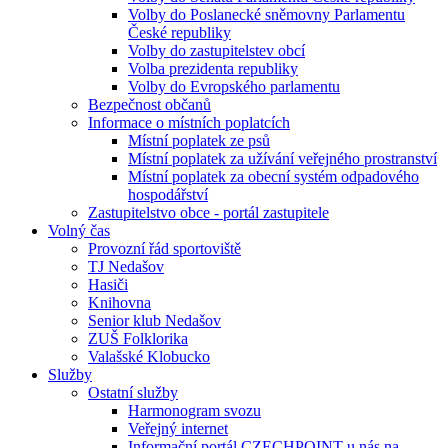
Volby do Poslanecké sněmovny Parlamentu
České republiky
Volby do zastupitelstev obcí
Volba prezidenta republiky
Volby do Evropského parlamentu
Bezpečnost občanů
Informace o místních poplatcích
Místní poplatek ze psů
Místní poplatek za užívání veřejného prostranství
Místní poplatek za obecní systém odpadového
hospodářství
Zastupitelstvo obce - portál zastupitele
Volný čas
Provozní řád sportoviště
TJ Nedašov
Hasiči
Knihovna
Senior klub Nedašov
ZUŠ Folklorika
Valašské Klobucko
Služby
Ostatní služby
Harmonogram svozu
Veřejný internet
Informační portál CZECHPOINT u nás na