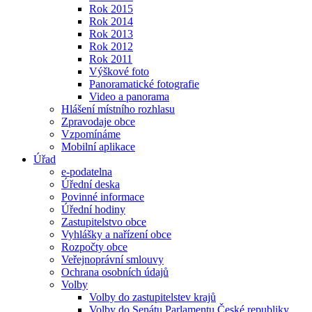
Rok 2015
Rok 2014
Rok 2013
Rok 2012
Rok 2011
Výškové foto
Panoramatické fotografie
Video a panorama
Hlášení místního rozhlasu
Zpravodaje obce
Vzpomínáme
Mobilní aplikace
Úřad
e-podatelna
Úřední deska
Povinné informace
Úřední hodiny
Zastupitelstvo obce
Vyhlášky a nařízení obce
Rozpočty obce
Veřejnoprávní smlouvy
Ochrana osobních údajů
Volby
Volby do zastupitelstev krajů
Volby do Senátu Parlamentu České republiky