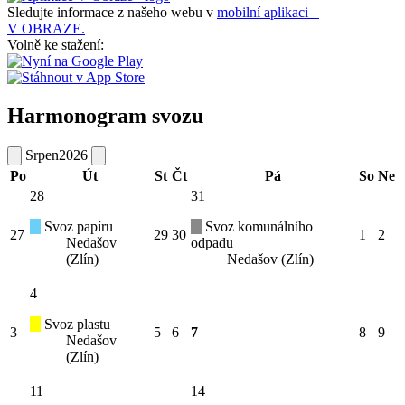
Sledujte informace z našeho webu v
mobilní aplikaci –
V OBRAZE.
Volně ke stažení:
Harmonogram svozu
Srpen
2026
Po
Út
St
Čt
Pá
So
Ne
28
31
Svoz papíru
Svoz komunálního
27
29
30
1
2
Nedašov
odpadu
(Zlín)
Nedašov (Zlín)
4
Svoz plastu
3
5
6
7
8
9
Nedašov
(Zlín)
11
14