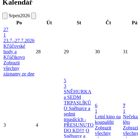
Kalendář
Srpen
2026
Po
Út
St
Čt
Pá
27
1
23.7.-27.7.2026
Kľúčovské
hody a
28
29
30
31
Kľúčikovo
Zobrazit
všechny
záznamy ze dne
5
3
SNĚHURKA
a SEDM
TRPASLÍKŮ
6
7
O Sněhurce a
1
1
sedmi
Letní kino na
Nečeka
trpaslících -
koupališti
léto
3
4
PŘESUNUTO
Zobrazit
Zobrazi
DO KD!!!
O
všechny
všechn
Sněhurce a