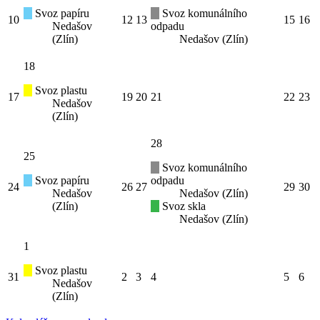
Svoz papíru
Svoz komunálního
10
12
13
15
16
Nedašov
odpadu
(Zlín)
Nedašov (Zlín)
18
Svoz plastu
17
19
20
21
22
23
Nedašov
(Zlín)
28
25
Svoz komunálního
Svoz papíru
odpadu
24
26
27
29
30
Nedašov
Nedašov (Zlín)
(Zlín)
Svoz skla
Nedašov (Zlín)
1
Svoz plastu
31
2
3
4
5
6
Nedašov
(Zlín)