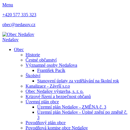
Menu
+420 577 335 323
obec@nedasov.cz
Nedašov
Obec
Historie
Čestné občanství
Významné osoby Nedašova
František Pacík
Školství
Stanovení úplaty za vzdělávání na školní rok
Kanalizace - Závrší s.r.o
Obec Nedašov výstavba, s. r. o.
Krizové řízení a bezpečnost občanů
Územní plán obce
Územní plán Nedašov - ZMĚNA č. 3
Územní plán Nedašov - Úplné znění po změně č.
3
Povodňový plán obce
Povodňová komise obce Nedašov