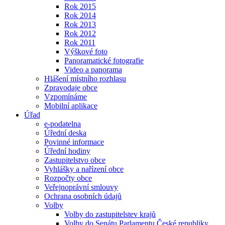
Rok 2015
Rok 2014
Rok 2013
Rok 2012
Rok 2011
Výškové foto
Panoramatické fotografie
Video a panorama
Hlášení místního rozhlasu
Zpravodaje obce
Vzpomínáme
Mobilní aplikace
Úřad
e-podatelna
Úřední deska
Povinné informace
Úřední hodiny
Zastupitelstvo obce
Vyhlášky a nařízení obce
Rozpočty obce
Veřejnoprávní smlouvy
Ochrana osobních údajů
Volby
Volby do zastupitelstev krajů
Volby do Senátu Parlamentu České republiky