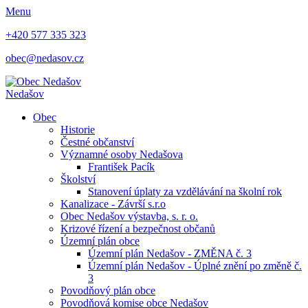
Menu
+420 577 335 323
obec@nedasov.cz
Nedašov
Obec
Historie
Čestné občanství
Významné osoby Nedašova
František Pacík
Školství
Stanovení úplaty za vzdělávání na školní rok
Kanalizace - Závrší s.r.o
Obec Nedašov výstavba, s. r. o.
Krizové řízení a bezpečnost občanů
Územní plán obce
Územní plán Nedašov - ZMĚNA č. 3
Územní plán Nedašov - Úplné znění po změně č.
3
Povodňový plán obce
Povodňová komise obce Nedašov