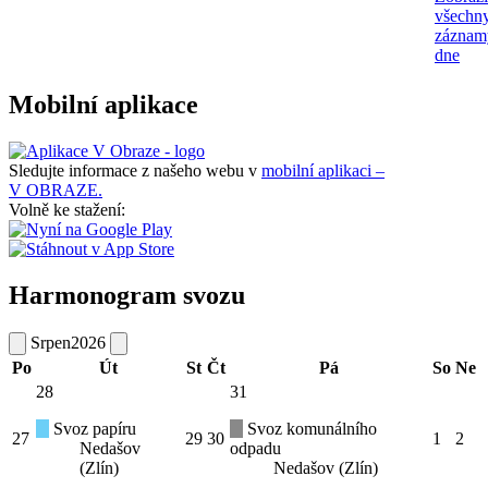
všechn
záznam
dne
Mobilní aplikace
Sledujte informace z našeho webu v
mobilní aplikaci –
V OBRAZE.
Volně ke stažení:
Harmonogram svozu
Srpen
2026
Po
Út
St
Čt
Pá
So
Ne
28
31
Svoz papíru
Svoz komunálního
27
29
30
1
2
Nedašov
odpadu
(Zlín)
Nedašov (Zlín)