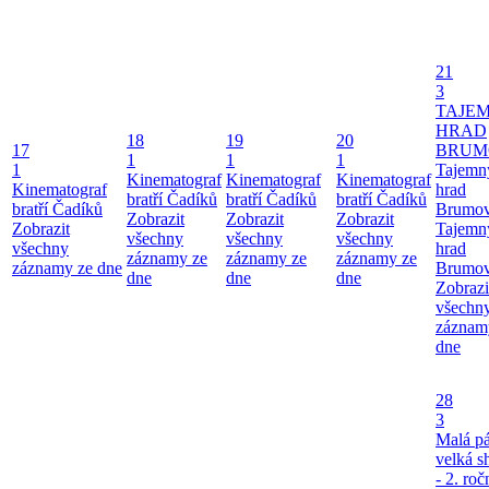
21
3
TAJE
HRAD
18
19
20
17
BRUM
1
1
1
1
Tajemn
Kinematograf
Kinematograf
Kinematograf
Kinematograf
hrad
bratří Čadíků
bratří Čadíků
bratří Čadíků
bratří Čadíků
Brumo
Zobrazit
Zobrazit
Zobrazit
Zobrazit
Tajemn
všechny
všechny
všechny
všechny
hrad
záznamy ze
záznamy ze
záznamy ze
záznamy ze dne
Brumo
dne
dne
dne
Zobrazi
všechn
záznam
dne
28
3
Malá pá
velká 
- 2. roč