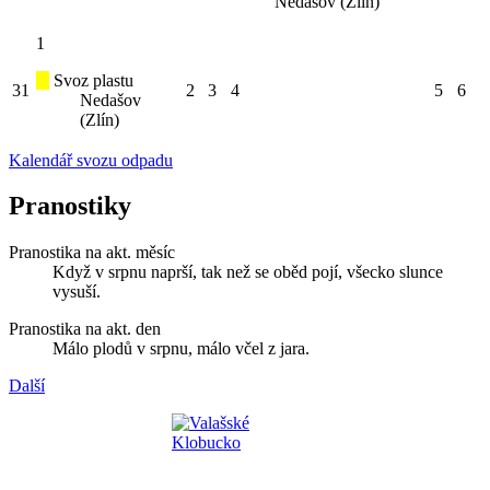
Nedašov (Zlín)
1
Svoz plastu
31
2
3
4
5
6
Nedašov
(Zlín)
Kalendář svozu odpadu
Pranostiky
Pranostika na akt. měsíc
Když v srpnu naprší, tak než se oběd pojí, všecko slunce
vysuší.
Pranostika na akt. den
Málo plodů v srpnu, málo včel z jara.
Další