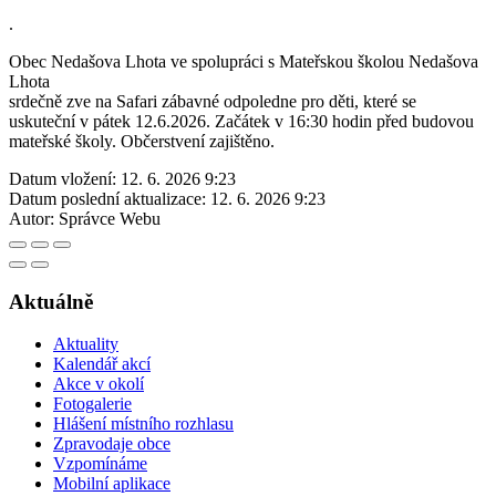
.
Obec Nedašova Lhota ve spolupráci s Mateřskou školou Nedašova
Lhota
srdečně zve na Safari zábavné odpoledne pro děti, které se
uskuteční v pátek 12.6.2026. Začátek v 16:30 hodin před budovou
mateřské školy. Občerstvení zajištěno.
Datum vložení:
12. 6. 2026 9:23
Datum poslední aktualizace:
12. 6. 2026 9:23
Autor:
Správce Webu
Aktuálně
Aktuality
Kalendář akcí
Akce v okolí
Fotogalerie
Hlášení místního rozhlasu
Zpravodaje obce
Vzpomínáme
Mobilní aplikace