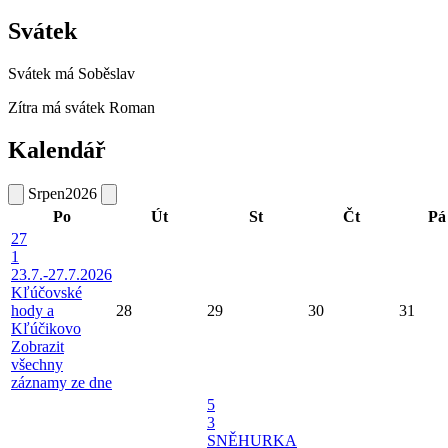
Svátek
Svátek má
Soběslav
Zítra má svátek
Roman
Kalendář
Srpen
2026
Po
Út
St
Čt
Pá
27
1
23.7.-27.7.2026
Kľúčovské
hody a
28
29
30
31
Kľúčikovo
Zobrazit
všechny
záznamy ze dne
5
3
SNĚHURKA