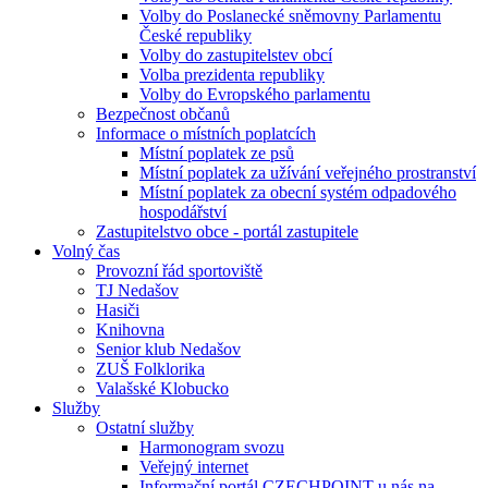
Volby do Poslanecké sněmovny Parlamentu
České republiky
Volby do zastupitelstev obcí
Volba prezidenta republiky
Volby do Evropského parlamentu
Bezpečnost občanů
Informace o místních poplatcích
Místní poplatek ze psů
Místní poplatek za užívání veřejného prostranství
Místní poplatek za obecní systém odpadového
hospodářství
Zastupitelstvo obce - portál zastupitele
Volný čas
Provozní řád sportoviště
TJ Nedašov
Hasiči
Knihovna
Senior klub Nedašov
ZUŠ Folklorika
Valašské Klobucko
Služby
Ostatní služby
Harmonogram svozu
Veřejný internet
Informační portál CZECHPOINT u nás na