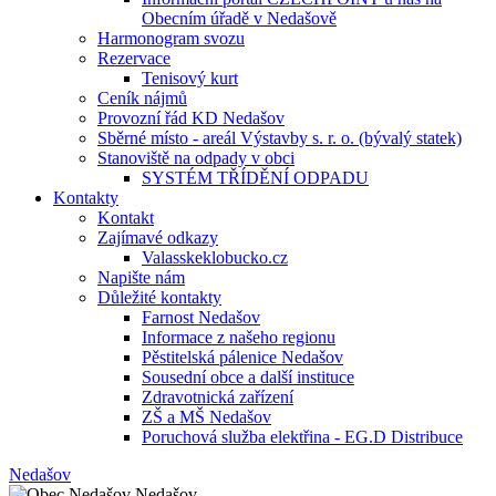
Obecním úřadě v Nedašově
Harmonogram svozu
Rezervace
Tenisový kurt
Ceník nájmů
Provozní řád KD Nedašov
Sběrné místo - areál Výstavby s. r. o. (bývalý statek)
Stanoviště na odpady v obci
SYSTÉM TŘÍDĚNÍ ODPADU
Kontakty
Kontakt
Zajímavé odkazy
Valasskeklobucko.cz
Napište nám
Důležité kontakty
Farnost Nedašov
Informace z našeho regionu
Pěstitelská pálenice Nedašov
Sousední obce a další instituce
Zdravotnická zařízení
ZŠ a MŠ Nedašov
Poruchová služba elektřina - EG.D Distribuce
Nedašov
Nedašov