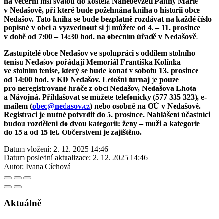
na večerní mši svatou do kostela Nanebevzetí Panny Marie
v Nedašově, při které bude požehnána kniha o historii obce
Nedašov. Tato kniha se bude bezplatně rozdávat na každé číslo
popisné v obci a vyzvednout si ji můžete od 4. – 11. prosince
v době od 7:00 – 14:30 hod. na obecním úřadě v Nedašově.
Zastupitelé obce Nedašov ve spolupráci s oddílem stolního
tenisu Nedašov pořádají Memoriál Františka Kolínka
ve stolním tenise, který se bude konat v sobotu 13. prosince
od 14:00 hod. v KD Nedašov. Letošní turnaj je pouze
pro neregistrované hráče z obcí Nedašov, Nedašova Lhota
a Návojná. Přihlašovat se můžete telefonicky (577 335 323), e-
mailem (
obec@nedasov.cz
) nebo osobně na OÚ v Nedašově.
Registraci je nutné potvrdit do 5. prosince. Nahlášení účastníci
budou rozděleni do dvou kategorií: ženy – muži a kategorie
do 15 a od 15 let. Občerstvení je zajištěno.
Datum vložení:
2. 12. 2025 14:46
Datum poslední aktualizace:
2. 12. 2025 14:46
Autor:
Ivana Cíchová
Aktuálně