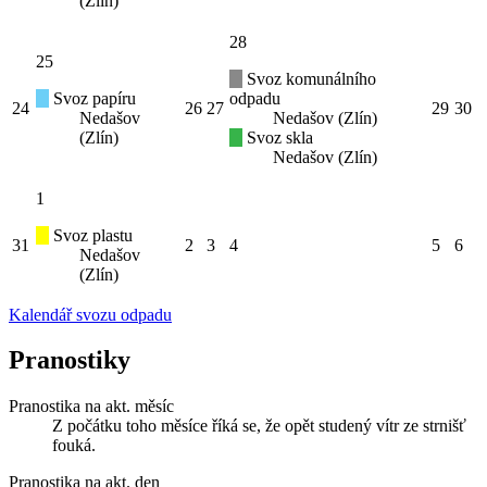
(Zlín)
28
25
Svoz komunálního
Svoz papíru
odpadu
24
26
27
29
30
Nedašov
Nedašov (Zlín)
(Zlín)
Svoz skla
Nedašov (Zlín)
1
Svoz plastu
31
2
3
4
5
6
Nedašov
(Zlín)
Kalendář svozu odpadu
Pranostiky
Pranostika na akt. měsíc
Z počátku toho měsíce říká se, že opět studený vítr ze strnišť
fouká.
Pranostika na akt. den