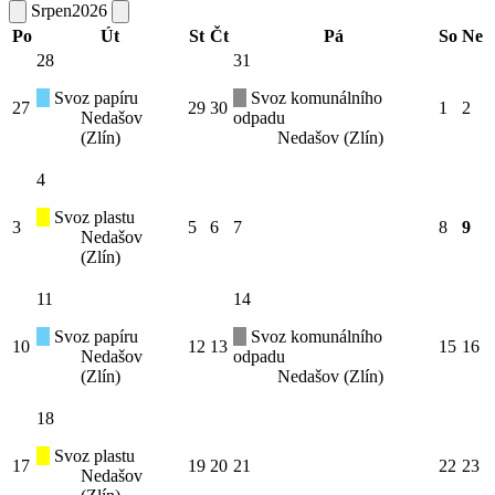
Srpen
2026
Po
Út
St
Čt
Pá
So
Ne
28
31
Svoz papíru
Svoz komunálního
27
29
30
1
2
Nedašov
odpadu
(Zlín)
Nedašov (Zlín)
4
Svoz plastu
3
5
6
7
8
9
Nedašov
(Zlín)
11
14
Svoz papíru
Svoz komunálního
10
12
13
15
16
Nedašov
odpadu
(Zlín)
Nedašov (Zlín)
18
Svoz plastu
17
19
20
21
22
23
Nedašov