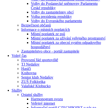
Volby do Poslanecké sněmovny Parlamentu
České republiky
Volby do zastupitelstev obcí
Volba prezidenta republiky
Volby do Evropského parlamentu
Bezpečnost občanů
Informace o místních poplatcích
Místní poplatek ze psů
Místní poplatek za užívání veřejného prostranství
Místní poplatek za obecní systém odpadového
hospodářství
Zastupitelstvo obce - portál zastupitele
Volný čas
Provozní řád sportoviště
TJ Nedašov
Hasiči
Knihovna
Senior klub Nedašov
ZUŠ Folklorika
Valašské Klobucko
Služby
Ostatní služby
Harmonogram svozu
Veřejný internet
Informační portál CZECHPOINT u nás na