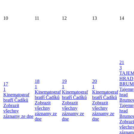
10
11
12
13
14
21
3
TAJE
HRAD
18
19
20
17
BRUM
1
1
1
1
Tajemn
Kinematograf
Kinematograf
Kinematograf
Kinematograf
hrad
bratří Čadíků
bratří Čadíků
bratří Čadíků
bratří Čadíků
Brumo
Zobrazit
Zobrazit
Zobrazit
Zobrazit
Tajemn
všechny
všechny
všechny
všechny
hrad
záznamy ze
záznamy ze
záznamy ze
záznamy ze dne
Brumo
dne
dne
dne
Zobrazi
všechn
záznam