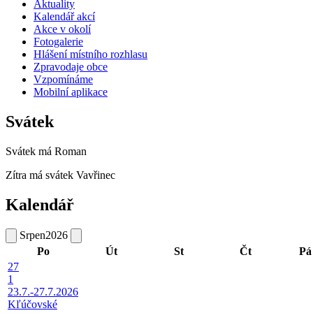
Aktuality
Kalendář akcí
Akce v okolí
Fotogalerie
Hlášení místního rozhlasu
Zpravodaje obce
Vzpomínáme
Mobilní aplikace
Svátek
Svátek má
Roman
Zítra má svátek
Vavřinec
Kalendář
Srpen
2026
Po
Út
St
Čt
Pá
27
1
23.7.-27.7.2026
Kľúčovské