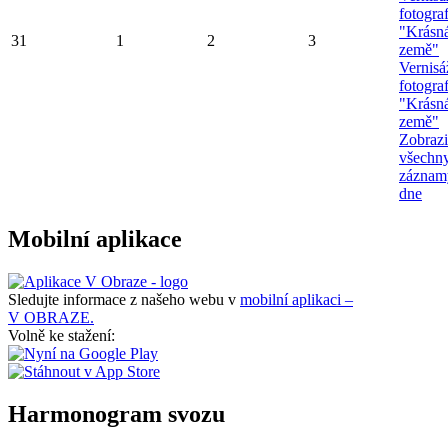
fotograf
"Krásn
31
1
2
3
země"
Vernisá
fotograf
"Krásn
země"
Zobrazi
všechn
záznam
dne
Mobilní aplikace
Sledujte informace z našeho webu v
mobilní aplikaci –
V OBRAZE.
Volně ke stažení:
Harmonogram svozu