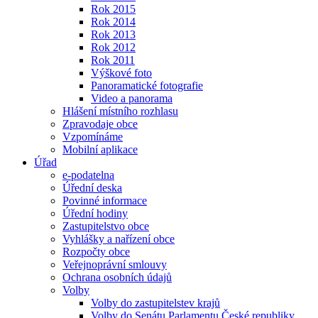
Rok 2015
Rok 2014
Rok 2013
Rok 2012
Rok 2011
Výškové foto
Panoramatické fotografie
Video a panorama
Hlášení místního rozhlasu
Zpravodaje obce
Vzpomínáme
Mobilní aplikace
Úřad
e-podatelna
Úřední deska
Povinné informace
Úřední hodiny
Zastupitelstvo obce
Vyhlášky a nařízení obce
Rozpočty obce
Veřejnoprávní smlouvy
Ochrana osobních údajů
Volby
Volby do zastupitelstev krajů
Volby do Senátu Parlamentu České republiky