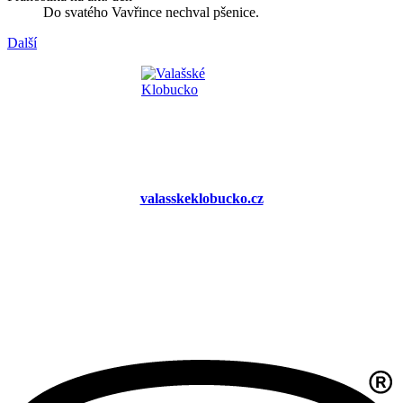
Do svatého Vavřince nechval pšenice.
Další
valasskeklobucko.cz