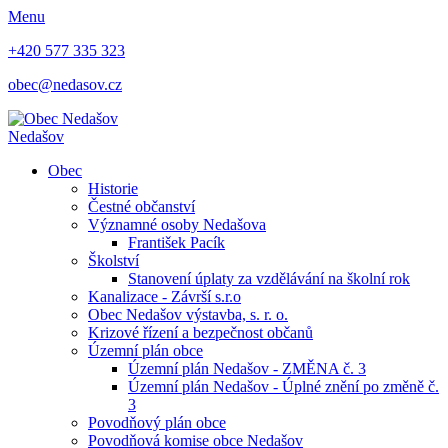
Menu
+420 577 335 323
obec@nedasov.cz
Nedašov
Obec
Historie
Čestné občanství
Významné osoby Nedašova
František Pacík
Školství
Stanovení úplaty za vzdělávání na školní rok
Kanalizace - Závrší s.r.o
Obec Nedašov výstavba, s. r. o.
Krizové řízení a bezpečnost občanů
Územní plán obce
Územní plán Nedašov - ZMĚNA č. 3
Územní plán Nedašov - Úplné znění po změně č.
3
Povodňový plán obce
Povodňová komise obce Nedašov