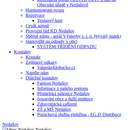
Obecním úřadě v Nedašově
Harmonogram svozu
Rezervace
Tenisový kurt
Ceník nájmů
Provozní řád KD Nedašov
Sběrné místo - areál Výstavby s. r. o. (bývalý statek)
Stanoviště na odpady v obci
SYSTÉM TŘÍDĚNÍ ODPADU
Kontakty
Kontakt
Zajímavé odkazy
Valasskeklobucko.cz
Napište nám
Důležité kontakty
Farnost Nedašov
Informace z našeho regionu
Pěstitelská pálenice Nedašov
Sousední obce a další instituce
Zdravotnická zařízení
ZŠ a MŠ Nedašov
Poruchová služba elektřina - EG.D Distribuce
Nedašov
Nedašov