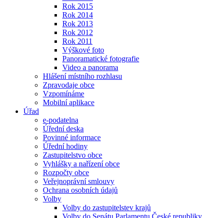
Rok 2015
Rok 2014
Rok 2013
Rok 2012
Rok 2011
Výškové foto
Panoramatické fotografie
Video a panorama
Hlášení místního rozhlasu
Zpravodaje obce
Vzpomínáme
Mobilní aplikace
Úřad
e-podatelna
Úřední deska
Povinné informace
Úřední hodiny
Zastupitelstvo obce
Vyhlášky a nařízení obce
Rozpočty obce
Veřejnoprávní smlouvy
Ochrana osobních údajů
Volby
Volby do zastupitelstev krajů
Volby do Senátu Parlamentu České republiky