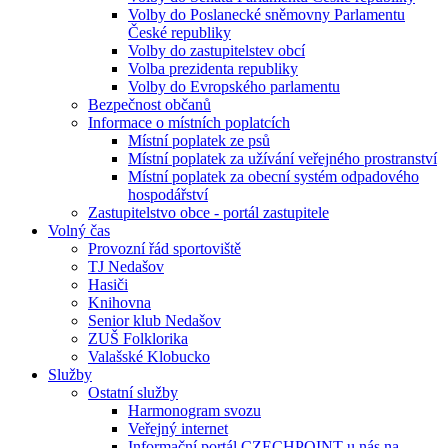
Volby do Poslanecké sněmovny Parlamentu
České republiky
Volby do zastupitelstev obcí
Volba prezidenta republiky
Volby do Evropského parlamentu
Bezpečnost občanů
Informace o místních poplatcích
Místní poplatek ze psů
Místní poplatek za užívání veřejného prostranství
Místní poplatek za obecní systém odpadového
hospodářství
Zastupitelstvo obce - portál zastupitele
Volný čas
Provozní řád sportoviště
TJ Nedašov
Hasiči
Knihovna
Senior klub Nedašov
ZUŠ Folklorika
Valašské Klobucko
Služby
Ostatní služby
Harmonogram svozu
Veřejný internet
Informační portál CZECHPOINT u nás na