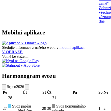
země"
Zobrazi
všechn
záznam
dne
Mobilní aplikace
Sledujte informace z našeho webu v
mobilní aplikaci –
V OBRAZE.
Volně ke stažení:
Harmonogram svozu
Srpen
2026
Po
Út
St
Čt
Pá
So
Ne
28
31
Svoz papíru
Svoz komunálního
27
29
30
1
2
Nedašov
odpadu