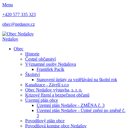
Menu
+420 577 335 323
obec@nedasov.cz
Nedašov
Obec
Historie
Čestné občanství
Významné osoby Nedašova
František Pacík
Školství
Stanovení úplaty za vzdělávání na školní rok
Kanalizace - Závrší s.r.o
Obec Nedašov výstavba, s. r. o.
Krizové řízení a bezpečnost občanů
Územní plán obce
Územní plán Nedašov - ZMĚNA č. 3
Územní plán Nedašov - Úplné znění po změně č.
3
Povodňový plán obce
Povodňová komise obce Nedašov