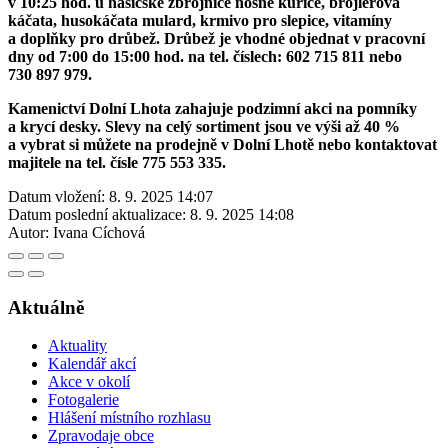
v 10:25 hod. u hasičské zbrojnice nosné kuřice, brojlerová
káčata, husokáčata mulard, krmivo pro slepice, vitamíny
a doplňky pro drůbež. Drůbež je vhodné objednat v pracovní
dny od 7:00 do 15:00 hod. na tel. číslech: 602 715 811 nebo
730 897 979.
Kamenictví Dolní Lhota zahajuje podzimní akci na pomníky
a krycí desky. Slevy na celý sortiment jsou ve výši až 40 %
a vybrat si můžete na prodejně v Dolní Lhotě nebo kontaktovat
majitele na tel. čísle 775 553 335.
Datum vložení:
8. 9. 2025 14:07
Datum poslední aktualizace:
8. 9. 2025 14:08
Autor:
Ivana Cíchová
Aktuálně
Aktuality
Kalendář akcí
Akce v okolí
Fotogalerie
Hlášení místního rozhlasu
Zpravodaje obce