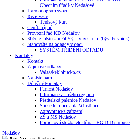
Obecním úřadě v Nedašově
Harmonogram svozu
Rezervace
Tenisový kurt
Ceník nájmů
Provozní řád KD Nedašov
Sběrné místo - areál Výstavby s. r. o. (bývalý statek)
Stanoviště na odpady v obci
SYSTÉM TŘÍDĚNÍ ODPADU
Kontakty
Kontakt
Zajímavé odkazy
Valasskeklobucko.cz
Napište nám
Důležité kontakty
Farnost Nedašov
Informace z našeho regionu
Pěstitelská pálenice Nedašov
Sousední obce a další instituce
Zdravotnická zařízení
ZŠ a MŠ Nedašov
Poruchová služba elektřina - EG.D Distribuce
Nedašov
Nedašov