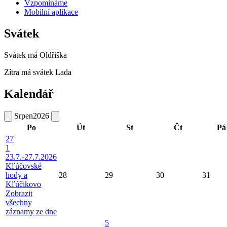
Vzpomínáme
Mobilní aplikace
Svátek
Svátek má
Oldřiška
Zítra má svátek
Lada
Kalendář
Srpen
2026
Po
Út
St
Čt
Pá
27
1
23.7.-27.7.2026
Kľúčovské
hody a
28
29
30
31
Kľúčikovo
Zobrazit
všechny
záznamy ze dne
5