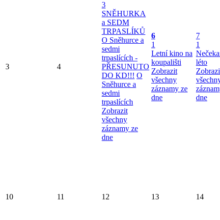
3
SNĚHURKA
a SEDM
TRPASLÍKŮ
6
7
O Sněhurce a
1
1
sedmi
Letní kino na
Nečeka
trpaslících -
koupališti
léto
3
4
PŘESUNUTO
Zobrazit
Zobrazi
DO KD!!!
O
všechny
všechn
Sněhurce a
záznamy ze
záznam
sedmi
dne
dne
trpaslících
Zobrazit
všechny
záznamy ze
dne
10
11
12
13
14