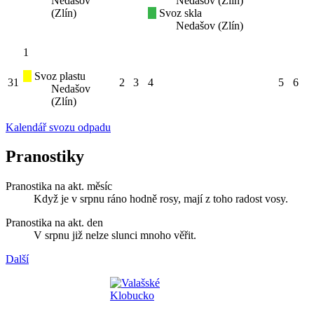
Nedašov
Nedašov (Zlín)
(Zlín)
Svoz skla
Nedašov (Zlín)
1
Svoz plastu
31
2
3
4
5
6
Nedašov
(Zlín)
Kalendář svozu odpadu
Pranostiky
Pranostika na akt. měsíc
Když je v srpnu ráno hodně rosy, mají z toho radost vosy.
Pranostika na akt. den
V srpnu již nelze slunci mnoho věřit.
Další