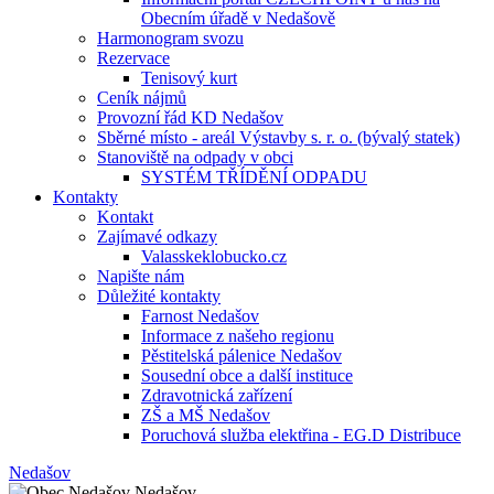
Obecním úřadě v Nedašově
Harmonogram svozu
Rezervace
Tenisový kurt
Ceník nájmů
Provozní řád KD Nedašov
Sběrné místo - areál Výstavby s. r. o. (bývalý statek)
Stanoviště na odpady v obci
SYSTÉM TŘÍDĚNÍ ODPADU
Kontakty
Kontakt
Zajímavé odkazy
Valasskeklobucko.cz
Napište nám
Důležité kontakty
Farnost Nedašov
Informace z našeho regionu
Pěstitelská pálenice Nedašov
Sousední obce a další instituce
Zdravotnická zařízení
ZŠ a MŠ Nedašov
Poruchová služba elektřina - EG.D Distribuce
Nedašov
Nedašov