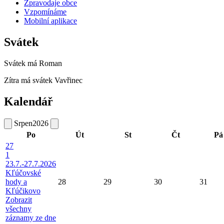
Zpravodaje obce
Vzpomínáme
Mobilní aplikace
Svátek
Svátek má
Roman
Zítra má svátek
Vavřinec
Kalendář
Srpen
2026
Po
Út
St
Čt
Pá
27
1
23.7.-27.7.2026
Kľúčovské
hody a
28
29
30
31
Kľúčikovo
Zobrazit
všechny
záznamy ze dne