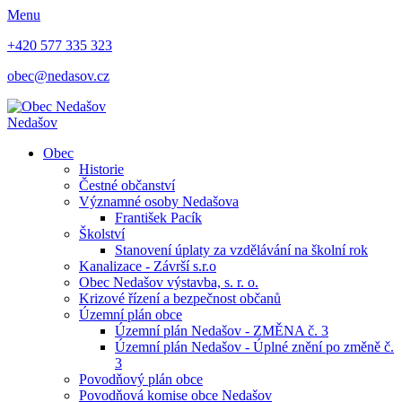
Menu
+420 577 335 323
obec@nedasov.cz
Nedašov
Obec
Historie
Čestné občanství
Významné osoby Nedašova
František Pacík
Školství
Stanovení úplaty za vzdělávání na školní rok
Kanalizace - Závrší s.r.o
Obec Nedašov výstavba, s. r. o.
Krizové řízení a bezpečnost občanů
Územní plán obce
Územní plán Nedašov - ZMĚNA č. 3
Územní plán Nedašov - Úplné znění po změně č.
3
Povodňový plán obce
Povodňová komise obce Nedašov