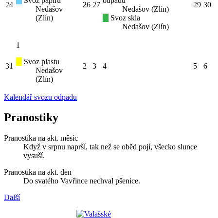
Svoz papíru
odpadu
24
26
27
29
30
Nedašov
Nedašov (Zlín)
(Zlín)
Svoz skla
Nedašov (Zlín)
1
Svoz plastu
31
2
3
4
5
6
Nedašov
(Zlín)
Kalendář svozu odpadu
Pranostiky
Pranostika na akt. měsíc
Když v srpnu naprší, tak než se oběd pojí, všecko slunce
vysuší.
Pranostika na akt. den
Do svatého Vavřince nechval pšenice.
Další