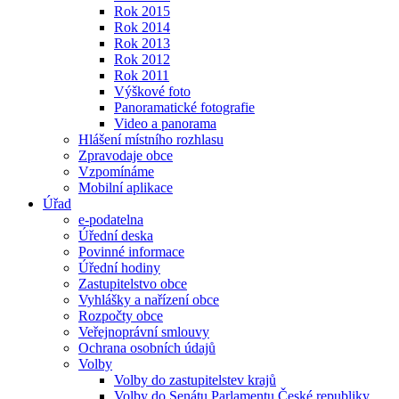
Rok 2015
Rok 2014
Rok 2013
Rok 2012
Rok 2011
Výškové foto
Panoramatické fotografie
Video a panorama
Hlášení místního rozhlasu
Zpravodaje obce
Vzpomínáme
Mobilní aplikace
Úřad
e-podatelna
Úřední deska
Povinné informace
Úřední hodiny
Zastupitelstvo obce
Vyhlášky a nařízení obce
Rozpočty obce
Veřejnoprávní smlouvy
Ochrana osobních údajů
Volby
Volby do zastupitelstev krajů
Volby do Senátu Parlamentu České republiky