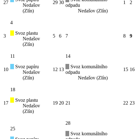
27
29
30
1
2
Nedašov
odpadu
(Zlín)
Nedašov (Zlín)
4
Svoz plastu
3
5
6
7
8
9
Nedašov
(Zlín)
11
14
Svoz papíru
Svoz komunálního
10
12
13
15
16
Nedašov
odpadu
(Zlín)
Nedašov (Zlín)
18
Svoz plastu
17
19
20
21
22
23
Nedašov
(Zlín)
28
25
Svoz komunálního