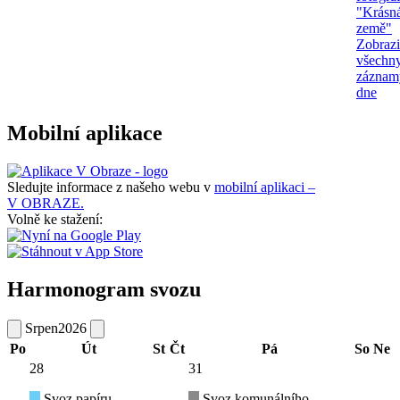
"Krásn
země"
Zobrazi
všechn
záznam
dne
Mobilní aplikace
Sledujte informace z našeho webu v
mobilní aplikaci –
V OBRAZE.
Volně ke stažení:
Harmonogram svozu
Srpen
2026
Po
Út
St
Čt
Pá
So
Ne
28
31
Svoz papíru
Svoz komunálního