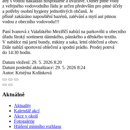
aby s vodou nakládali hospodárně a uvážlivě. Odběr pitné vody
z veřejného vodovodního řádu je určen především pro pitné účely
a potřeby osobní hygieny jednotlivých občanů. Je
přísně zakázáno napouštění bazénů, zalévání a mytí aut pitnou
vodou z obecního vodovodu!!!
Paní Ivanová z Valašského Meziříčí nabízí na parkovišti u obecního
úřadu široký sortiment dámského, pánského a dětského textilu.
V nabídce má jarní bundy, mikiny a saka, letní oblečení a obuv.
Dále nabízí sportovní oblečení a spodní prádlo. Prodej potrvá
do 14:30 hodin.
Datum vložení:
29. 5. 2026 8:20
Datum poslední aktualizace:
29. 5. 2026 8:24
Autor:
Kristýna Kolínková
Aktuálně
Aktuality
Kalendář akcí
Akce v okolí
Fotogalerie
Hlášení místního rozhlasu