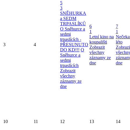
5
3
SNĚHURKA
a SEDM
TRPASLÍKŮ
6
7
O Sněhurce a
1
1
sedmi
Letní kino na
Nečeka
trpaslících -
koupališti
léto
3
4
PŘESUNUTO
Zobrazit
Zobrazi
DO KD!!!
O
všechny
všechn
Sněhurce a
záznamy ze
záznam
sedmi
dne
dne
trpaslících
Zobrazit
všechny
záznamy ze
dne
10
11
12
13
14