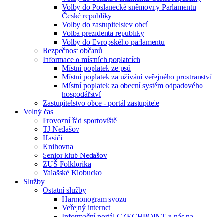
Volby do Poslanecké sněmovny Parlamentu
České republiky
Volby do zastupitelstev obcí
Volba prezidenta republiky
Volby do Evropského parlamentu
Bezpečnost občanů
Informace o místních poplatcích
Místní poplatek ze psů
Místní poplatek za užívání veřejného prostranství
Místní poplatek za obecní systém odpadového
hospodářství
Zastupitelstvo obce - portál zastupitele
Volný čas
Provozní řád sportoviště
TJ Nedašov
Hasiči
Knihovna
Senior klub Nedašov
ZUŠ Folklorika
Valašské Klobucko
Služby
Ostatní služby
Harmonogram svozu
Veřejný internet
Informační portál CZECHPOINT u nás na