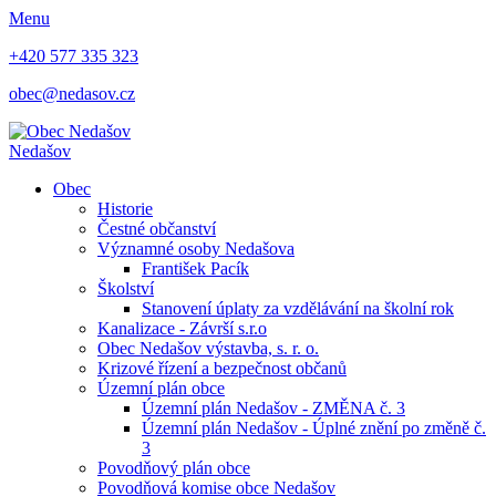
Menu
+420 577 335 323
obec@nedasov.cz
Nedašov
Obec
Historie
Čestné občanství
Významné osoby Nedašova
František Pacík
Školství
Stanovení úplaty za vzdělávání na školní rok
Kanalizace - Závrší s.r.o
Obec Nedašov výstavba, s. r. o.
Krizové řízení a bezpečnost občanů
Územní plán obce
Územní plán Nedašov - ZMĚNA č. 3
Územní plán Nedašov - Úplné znění po změně č.
3
Povodňový plán obce
Povodňová komise obce Nedašov