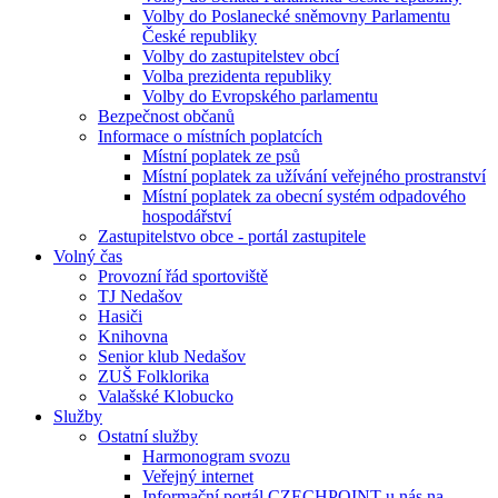
Volby do Poslanecké sněmovny Parlamentu
České republiky
Volby do zastupitelstev obcí
Volba prezidenta republiky
Volby do Evropského parlamentu
Bezpečnost občanů
Informace o místních poplatcích
Místní poplatek ze psů
Místní poplatek za užívání veřejného prostranství
Místní poplatek za obecní systém odpadového
hospodářství
Zastupitelstvo obce - portál zastupitele
Volný čas
Provozní řád sportoviště
TJ Nedašov
Hasiči
Knihovna
Senior klub Nedašov
ZUŠ Folklorika
Valašské Klobucko
Služby
Ostatní služby
Harmonogram svozu
Veřejný internet
Informační portál CZECHPOINT u nás na