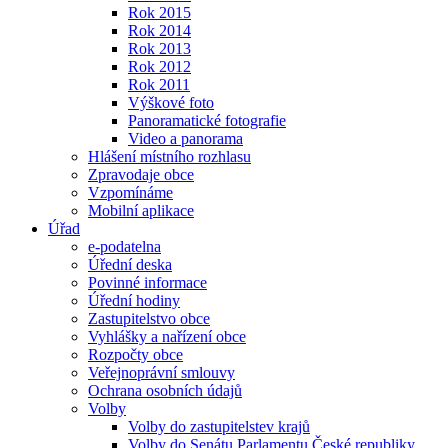
Rok 2015
Rok 2014
Rok 2013
Rok 2012
Rok 2011
Výškové foto
Panoramatické fotografie
Video a panorama
Hlášení místního rozhlasu
Zpravodaje obce
Vzpomínáme
Mobilní aplikace
Úřad
e-podatelna
Úřední deska
Povinné informace
Úřední hodiny
Zastupitelstvo obce
Vyhlášky a nařízení obce
Rozpočty obce
Veřejnoprávní smlouvy
Ochrana osobních údajů
Volby
Volby do zastupitelstev krajů
Volby do Senátu Parlamentu České republiky