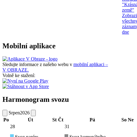
"Krásn
země"
Zobrazi
všechn
záznam
dne
Mobilní aplikace
Sledujte informace z našeho webu v
mobilní aplikaci –
V OBRAZE.
Volně ke stažení:
Harmonogram svozu
Srpen
2026
Po
Út
St
Čt
Pá
So
Ne
28
31
Svoz papíru
Svoz komunálního