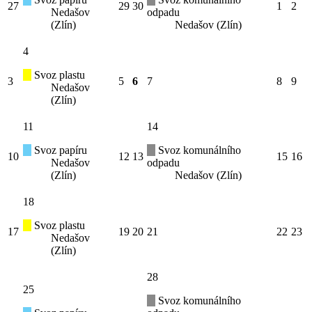
27
29
30
1
2
Nedašov
odpadu
(Zlín)
Nedašov (Zlín)
4
Svoz plastu
3
5
6
7
8
9
Nedašov
(Zlín)
11
14
Svoz papíru
Svoz komunálního
10
12
13
15
16
Nedašov
odpadu
(Zlín)
Nedašov (Zlín)
18
Svoz plastu
17
19
20
21
22
23
Nedašov
(Zlín)
28
25
Svoz komunálního