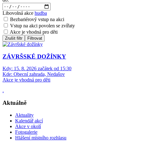
Libovolná akce
hudba
Bezbariérový vstup na akci
Vstup na akci povolen se zvířaty
Akce je vhodná pro děti
Zrušit filtr
Filtrovat
ZÁVRŠSKÉ DOŽÍNKY
Kdy:
15. 8. 2026 začátek od 15:30
Kde:
Obecní zahrada, Nedašov
Akce je vhodná pro děti
.
Aktuálně
Aktuality
Kalendář akcí
Akce v okolí
Fotogalerie
Hlášení místního rozhlasu