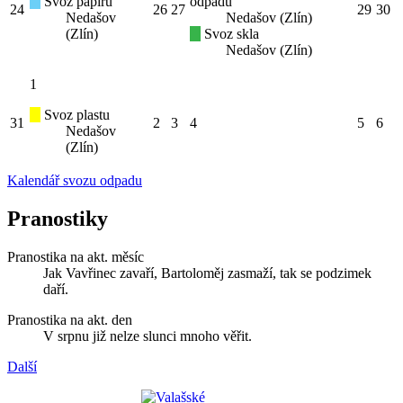
Svoz papíru
odpadu
24
26
27
29
30
Nedašov
Nedašov (Zlín)
(Zlín)
Svoz skla
Nedašov (Zlín)
1
Svoz plastu
31
2
3
4
5
6
Nedašov
(Zlín)
Kalendář svozu odpadu
Pranostiky
Pranostika na akt. měsíc
Jak Vavřinec zavaří, Bartoloměj zasmaží, tak se podzimek
daří.
Pranostika na akt. den
V srpnu již nelze slunci mnoho věřit.
Další