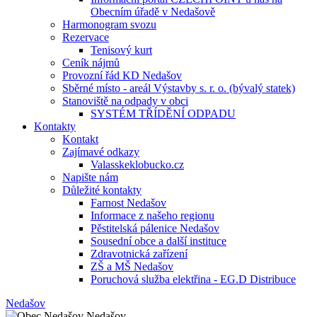
Obecním úřadě v Nedašově
Harmonogram svozu
Rezervace
Tenisový kurt
Ceník nájmů
Provozní řád KD Nedašov
Sběrné místo - areál Výstavby s. r. o. (bývalý statek)
Stanoviště na odpady v obci
SYSTÉM TŘÍDĚNÍ ODPADU
Kontakty
Kontakt
Zajímavé odkazy
Valasskeklobucko.cz
Napište nám
Důležité kontakty
Farnost Nedašov
Informace z našeho regionu
Pěstitelská pálenice Nedašov
Sousední obce a další instituce
Zdravotnická zařízení
ZŠ a MŠ Nedašov
Poruchová služba elektřina - EG.D Distribuce
Nedašov
Nedašov