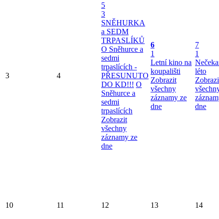
5
3
SNĚHURKA
a SEDM
TRPASLÍKŮ
6
7
O Sněhurce a
1
1
sedmi
Letní kino na
Nečeka
trpaslících -
koupališti
léto
3
4
PŘESUNUTO
Zobrazit
Zobrazi
DO KD!!!
O
všechny
všechn
Sněhurce a
záznamy ze
záznam
sedmi
dne
dne
trpaslících
Zobrazit
všechny
záznamy ze
dne
10
11
12
13
14