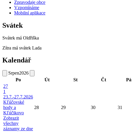
Zpravodaje obce
Vzpomínáme
Mobilní aplikace
Svátek
Svátek má
Oldřiška
Zítra má svátek
Lada
Kalendář
Srpen
2026
Po
Út
St
Čt
Pá
27
1
23.7.-27.7.2026
Kľúčovské
hody a
28
29
30
31
Kľúčikovo
Zobrazit
všechny
záznamy ze dne