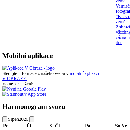
země"
Vernisá
fotograf
"Krásn
země"
Zobrazi
všechn
záznam
dne
Mobilní aplikace
Sledujte informace z našeho webu v
mobilní aplikaci –
V OBRAZE.
Volně ke stažení:
Harmonogram svozu
Srpen
2026
Po
Út
St
Čt
Pá
So
Ne