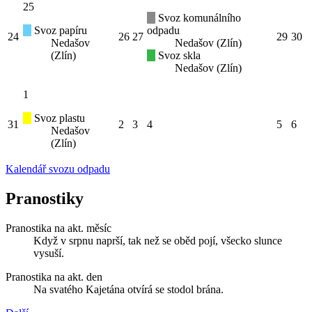
25
Svoz komunálního
Svoz papíru
odpadu
24
26
27
29
30
Nedašov
Nedašov (Zlín)
(Zlín)
Svoz skla
Nedašov (Zlín)
1
Svoz plastu
31
2
3
4
5
6
Nedašov
(Zlín)
Kalendář svozu odpadu
Pranostiky
Pranostika na akt. měsíc
Když v srpnu naprší, tak než se oběd pojí, všecko slunce
vysuší.
Pranostika na akt. den
Na svatého Kajetána otvírá se stodol brána.