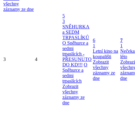
všechny
záznamy ze dne
5
3
SNĚHURKA
a SEDM
TRPASLÍKŮ
6
7
O Sněhurce a
1
1
sedmi
Letní kino na
Nečeka
trpaslících -
koupališti
léto
3
4
PŘESUNUTO
Zobrazit
Zobrazi
DO KD!!!
O
všechny
všechn
Sněhurce a
záznamy ze
záznam
sedmi
dne
dne
trpaslících
Zobrazit
všechny
záznamy ze
dne