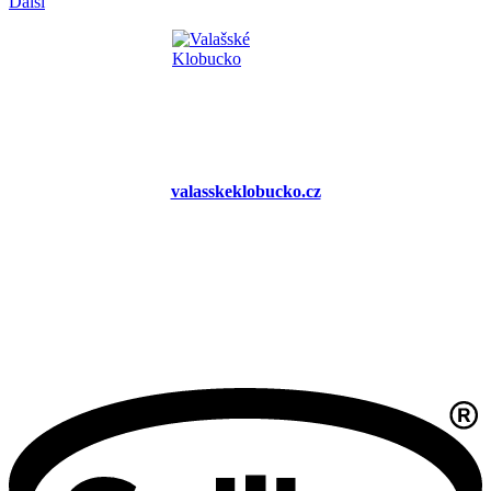
Další
valasskeklobucko.cz