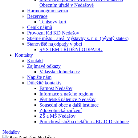
Obecním úřadě v Nedašově
Harmonogram svozu
Rezervace
Tenisový kurt
Ceník nájmů
Provozní řád KD Nedašov
Sběrné místo - areál Výstavby s. r. o. (bývalý statek)
Stanoviště na odpady v obci
SYSTÉM TŘÍDĚNÍ ODPADU
Kontakty
Kontakt
Zajímavé odkazy
Valasskeklobucko.cz
Napište nám
Důležité kontakty
Farnost Nedašov
Informace z našeho regionu
Pěstitelská pálenice Nedašov
Sousední obce a další instituce
Zdravotnická zařízení
ZŠ a MŠ Nedašov
Poruchová služba elektřina - EG.D Distribuce
Nedašov
Nedašov