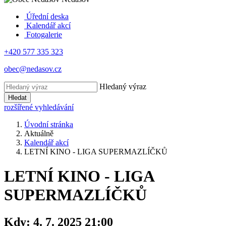
Úřední deska
Kalendář akcí
Fotogalerie
+420 577 335 323
obec@nedasov.cz
Hledaný výraz
Hledat
rozšířené vyhledávání
Úvodní stránka
Aktuálně
Kalendář akcí
LETNÍ KINO - LIGA SUPERMAZLÍČKŮ
LETNÍ KINO - LIGA
SUPERMAZLÍČKŮ
Kdy:
4. 7. 2025 21:00