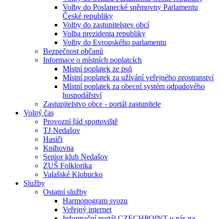
Volby do Poslanecké sněmovny Parlamentu
České republiky
Volby do zastupitelstev obcí
Volba prezidenta republiky
Volby do Evropského parlamentu
Bezpečnost občanů
Informace o místních poplatcích
Místní poplatek ze psů
Místní poplatek za užívání veřejného prostranství
Místní poplatek za obecní systém odpadového
hospodářství
Zastupitelstvo obce - portál zastupitele
Volný čas
Provozní řád sportoviště
TJ Nedašov
Hasiči
Knihovna
Senior klub Nedašov
ZUŠ Folklorika
Valašské Klobucko
Služby
Ostatní služby
Harmonogram svozu
Veřejný internet
Informační portál CZECHPOINT u nás na