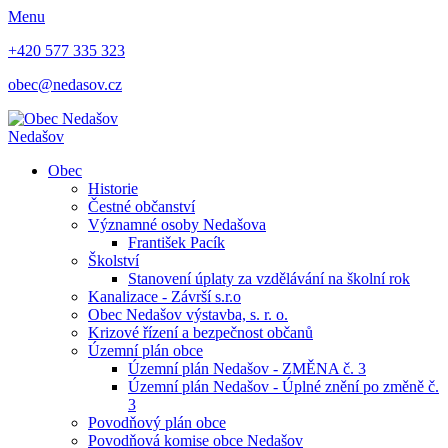
Menu
+420 577 335 323
obec@nedasov.cz
Nedašov
Obec
Historie
Čestné občanství
Významné osoby Nedašova
František Pacík
Školství
Stanovení úplaty za vzdělávání na školní rok
Kanalizace - Závrší s.r.o
Obec Nedašov výstavba, s. r. o.
Krizové řízení a bezpečnost občanů
Územní plán obce
Územní plán Nedašov - ZMĚNA č. 3
Územní plán Nedašov - Úplné znění po změně č.
3
Povodňový plán obce
Povodňová komise obce Nedašov