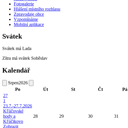
Fotogalerie
Hlášení místního rozhlasu
Zpravodaje obce
Vzpomínáme
Mobilní aplikace
Svátek
Svátek má
Lada
Zítra má svátek
Soběslav
Kalendář
Srpen
2026
Po
Út
St
Čt
Pá
27
1
23.7.-27.7.2026
Kľúčovské
hody a
28
29
30
31
Kľúčikovo
Zobrazit