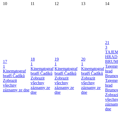
10
11
12
13
14
21
3
TAJE
HRAD
18
19
20
17
BRUM
1
1
1
1
Tajemn
Kinematograf
Kinematograf
Kinematograf
Kinematograf
hrad
bratří Čadíků
bratří Čadíků
bratří Čadíků
bratří Čadíků
Brumo
Zobrazit
Zobrazit
Zobrazit
Zobrazit
Tajemn
všechny
všechny
všechny
všechny
hrad
záznamy ze
záznamy ze
záznamy ze
záznamy ze dne
Brumo
dne
dne
dne
Zobrazi
všechn
záznam
dne