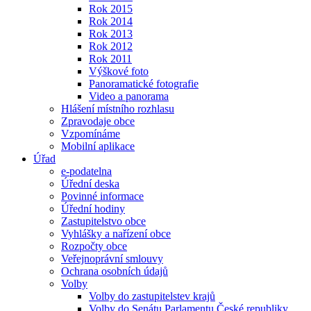
Rok 2015
Rok 2014
Rok 2013
Rok 2012
Rok 2011
Výškové foto
Panoramatické fotografie
Video a panorama
Hlášení místního rozhlasu
Zpravodaje obce
Vzpomínáme
Mobilní aplikace
Úřad
e-podatelna
Úřední deska
Povinné informace
Úřední hodiny
Zastupitelstvo obce
Vyhlášky a nařízení obce
Rozpočty obce
Veřejnoprávní smlouvy
Ochrana osobních údajů
Volby
Volby do zastupitelstev krajů
Volby do Senátu Parlamentu České republiky