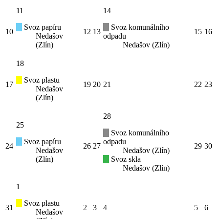
11
14
Svoz papíru
Svoz komunálního
10
12
13
15
16
Nedašov
odpadu
(Zlín)
Nedašov (Zlín)
18
Svoz plastu
17
19
20
21
22
23
Nedašov
(Zlín)
28
25
Svoz komunálního
Svoz papíru
odpadu
24
26
27
29
30
Nedašov
Nedašov (Zlín)
(Zlín)
Svoz skla
Nedašov (Zlín)
1
Svoz plastu
31
2
3
4
5
6
Nedašov