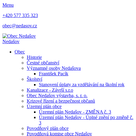
Menu
+420 577 335 323
obec@nedasov.cz
Nedašov
Obec
Historie
Čestné občanství
Významné osoby Nedašova
František Pacík
Školství
Stanovení úplaty za vzdělávání na školní rok
Kanalizace - Závrší s.r.o
Obec Nedašov výstavba, s. r. o.
Krizové řízení a bezpečnost občanů
Územní plán obce
Územní plán Nedašov - ZMĚNA č. 3
Územní plán Nedašov - Úplné znění po změně č.
3
Povodňový plán obce
Povodňová komise obce Nedašov