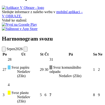
Sledujte informace z našeho webu v
mobilní aplikaci –
V OBRAZE.
Volně ke stažení:
Harmonogram svozu
Srpen
2026
Po
Út
St
Čt
Pá
So
Ne
28
31
Svoz papíru
Svoz komunálního
27
29
30
1
2
Nedašov
odpadu
(Zlín)
Nedašov (Zlín)
4
Svoz plastu
3
5
6
7
8
9
Nedašov
(Zlín)