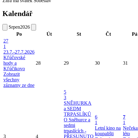
Zítra má svátek
Soběslav
Kalendář
Srpen
2026
Po
Út
St
Čt
Pá
27
1
23.7.-27.7.2026
Kľúčovské
hody a
28
29
30
31
Kľúčikovo
Zobrazit
všechny
záznamy ze dne
5
3
SNĚHURKA
a SEDM
TRPASLÍKŮ
6
7
O Sněhurce a
1
1
sedmi
Letní kino na
Nečeka
trpaslících -
koupališti
léto
3
4
PŘESUNUTO