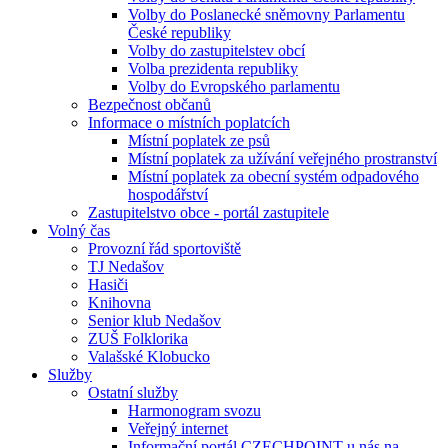
Volby do Poslanecké sněmovny Parlamentu
České republiky
Volby do zastupitelstev obcí
Volba prezidenta republiky
Volby do Evropského parlamentu
Bezpečnost občanů
Informace o místních poplatcích
Místní poplatek ze psů
Místní poplatek za užívání veřejného prostranství
Místní poplatek za obecní systém odpadového
hospodářství
Zastupitelstvo obce - portál zastupitele
Volný čas
Provozní řád sportoviště
TJ Nedašov
Hasiči
Knihovna
Senior klub Nedašov
ZUŠ Folklorika
Valašské Klobucko
Služby
Ostatní služby
Harmonogram svozu
Veřejný internet
Informační portál CZECHPOINT u nás na