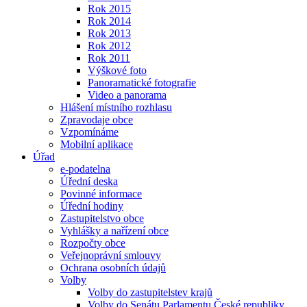
Rok 2015
Rok 2014
Rok 2013
Rok 2012
Rok 2011
Výškové foto
Panoramatické fotografie
Video a panorama
Hlášení místního rozhlasu
Zpravodaje obce
Vzpomínáme
Mobilní aplikace
Úřad
e-podatelna
Úřední deska
Povinné informace
Úřední hodiny
Zastupitelstvo obce
Vyhlášky a nařízení obce
Rozpočty obce
Veřejnoprávní smlouvy
Ochrana osobních údajů
Volby
Volby do zastupitelstev krajů
Volby do Senátu Parlamentu České republiky