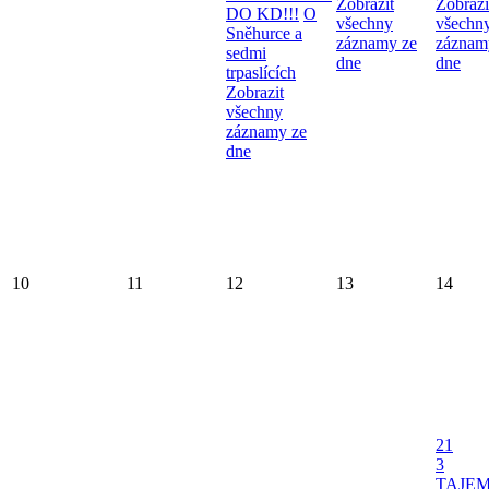
Zobrazit
Zobrazi
DO KD!!!
O
všechny
všechn
Sněhurce a
záznamy ze
záznam
sedmi
dne
dne
trpaslících
Zobrazit
všechny
záznamy ze
dne
10
11
12
13
14
21
3
TAJE