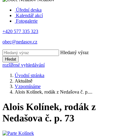
Úřední deska
Kalendář akcí
Fotogalerie
+420 577 335 323
obec@nedasov.cz
Hledaný výraz
Hledat
rozšířené vyhledávání
Úvodní stránka
Aktuálně
Vzpomínáme
Alois Kolínek, rodák z Nedašova č. p....
Alois Kolínek, rodák z
Nedašova č. p. 73