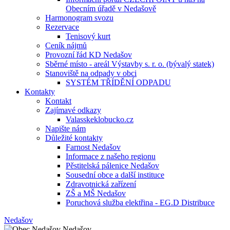
Obecním úřadě v Nedašově
Harmonogram svozu
Rezervace
Tenisový kurt
Ceník nájmů
Provozní řád KD Nedašov
Sběrné místo - areál Výstavby s. r. o. (bývalý statek)
Stanoviště na odpady v obci
SYSTÉM TŘÍDĚNÍ ODPADU
Kontakty
Kontakt
Zajímavé odkazy
Valasskeklobucko.cz
Napište nám
Důležité kontakty
Farnost Nedašov
Informace z našeho regionu
Pěstitelská pálenice Nedašov
Sousední obce a další instituce
Zdravotnická zařízení
ZŠ a MŠ Nedašov
Poruchová služba elektřina - EG.D Distribuce
Nedašov
Nedašov