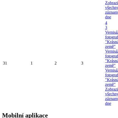
Zobrazi
všechn
záznam
dne
4
3
Vernisá
fotograf
"Krásn
země"
Vernisá
fotograf
"Krásn
31
1
2
3
země"
Vernisá
fotograf
"Krásn
země"
Zobrazi
všechn
záznam
dne
Mobilní aplikace