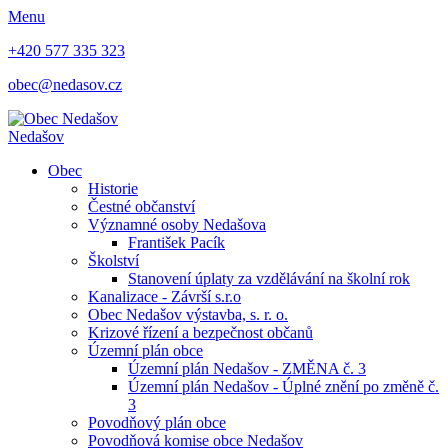
Menu
+420 577 335 323
obec@nedasov.cz
Nedašov
Obec
Historie
Čestné občanství
Významné osoby Nedašova
František Pacík
Školství
Stanovení úplaty za vzdělávání na školní rok
Kanalizace - Závrší s.r.o
Obec Nedašov výstavba, s. r. o.
Krizové řízení a bezpečnost občanů
Územní plán obce
Územní plán Nedašov - ZMĚNA č. 3
Územní plán Nedašov - Úplné znění po změně č.
3
Povodňový plán obce
Povodňová komise obce Nedašov