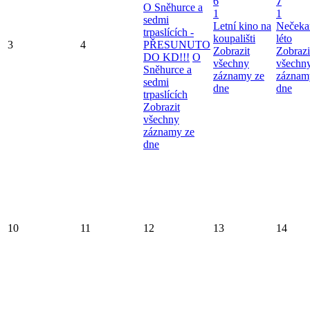
6
7
O Sněhurce a
1
1
sedmi
Letní kino na
Nečeka
trpaslících -
koupališti
léto
3
4
PŘESUNUTO
Zobrazit
Zobrazi
DO KD!!!
O
všechny
všechn
Sněhurce a
záznamy ze
záznam
sedmi
dne
dne
trpaslících
Zobrazit
všechny
záznamy ze
dne
10
11
12
13
14