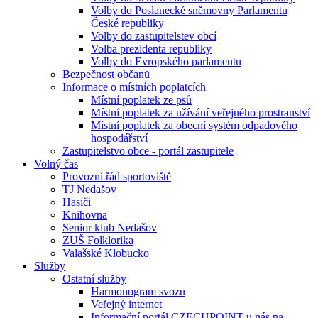
Volby do Poslanecké sněmovny Parlamentu
České republiky
Volby do zastupitelstev obcí
Volba prezidenta republiky
Volby do Evropského parlamentu
Bezpečnost občanů
Informace o místních poplatcích
Místní poplatek ze psů
Místní poplatek za užívání veřejného prostranství
Místní poplatek za obecní systém odpadového
hospodářství
Zastupitelstvo obce - portál zastupitele
Volný čas
Provozní řád sportoviště
TJ Nedašov
Hasiči
Knihovna
Senior klub Nedašov
ZUŠ Folklorika
Valašské Klobucko
Služby
Ostatní služby
Harmonogram svozu
Veřejný internet
Informační portál CZECHPOINT u nás na