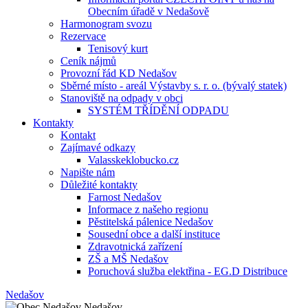
Obecním úřadě v Nedašově
Harmonogram svozu
Rezervace
Tenisový kurt
Ceník nájmů
Provozní řád KD Nedašov
Sběrné místo - areál Výstavby s. r. o. (bývalý statek)
Stanoviště na odpady v obci
SYSTÉM TŘÍDĚNÍ ODPADU
Kontakty
Kontakt
Zajímavé odkazy
Valasskeklobucko.cz
Napište nám
Důležité kontakty
Farnost Nedašov
Informace z našeho regionu
Pěstitelská pálenice Nedašov
Sousední obce a další instituce
Zdravotnická zařízení
ZŠ a MŠ Nedašov
Poruchová služba elektřina - EG.D Distribuce
Nedašov
Nedašov