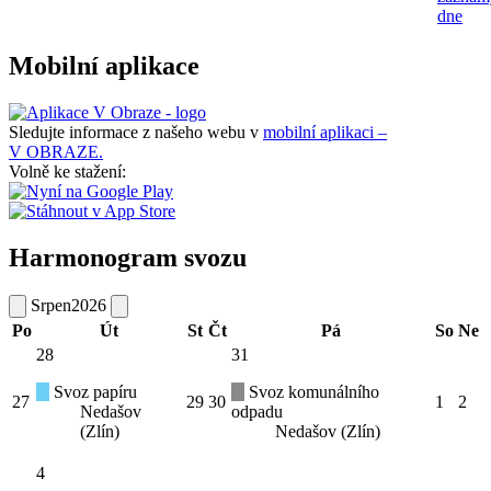
dne
Mobilní aplikace
Sledujte informace z našeho webu v
mobilní aplikaci –
V OBRAZE.
Volně ke stažení:
Harmonogram svozu
Srpen
2026
Po
Út
St
Čt
Pá
So
Ne
28
31
Svoz papíru
Svoz komunálního
27
29
30
1
2
Nedašov
odpadu
(Zlín)
Nedašov (Zlín)
4