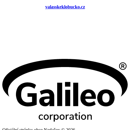
valasskeklobucko.cz
Oficiální stránky obce Nedašov © 2026