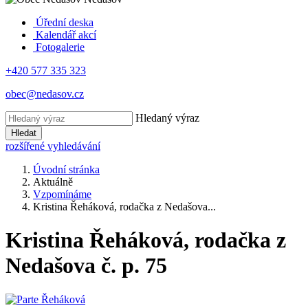
Úřední deska
Kalendář akcí
Fotogalerie
+420 577 335 323
obec@nedasov.cz
Hledaný výraz
Hledat
rozšířené vyhledávání
Úvodní stránka
Aktuálně
Vzpomínáme
Kristina Řeháková, rodačka z Nedašova...
Kristina Řeháková, rodačka z
Nedašova č. p. 75