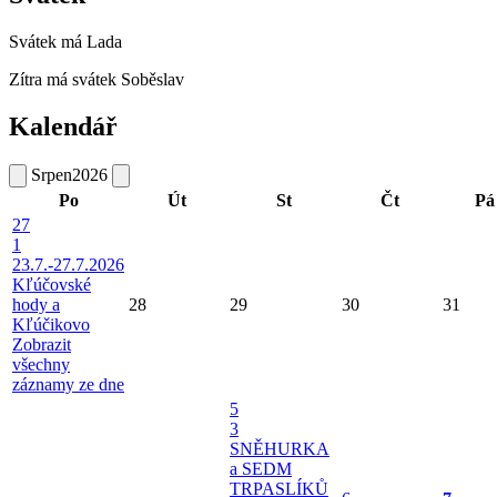
Svátek má
Lada
Zítra má svátek
Soběslav
Kalendář
Srpen
2026
Po
Út
St
Čt
Pá
27
1
23.7.-27.7.2026
Kľúčovské
hody a
28
29
30
31
Kľúčikovo
Zobrazit
všechny
záznamy ze dne
5
3
SNĚHURKA
a SEDM
TRPASLÍKŮ