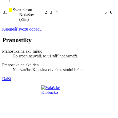
1
Svoz plastu
31
2
3
4
5
6
Nedašov
(Zlín)
Kalendář svozu odpadu
Pranostiky
Pranostika na akt. měsíc
Co srpen neuvaří, to už září nedosmaží.
Pranostika na akt. den
Na svatého Kajetána otvírá se stodol brána.
Další