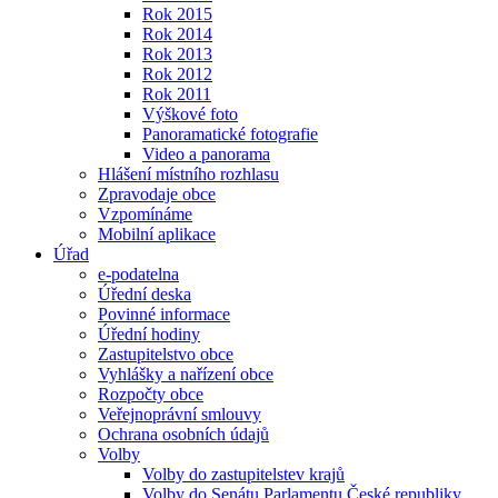
Rok 2015
Rok 2014
Rok 2013
Rok 2012
Rok 2011
Výškové foto
Panoramatické fotografie
Video a panorama
Hlášení místního rozhlasu
Zpravodaje obce
Vzpomínáme
Mobilní aplikace
Úřad
e-podatelna
Úřední deska
Povinné informace
Úřední hodiny
Zastupitelstvo obce
Vyhlášky a nařízení obce
Rozpočty obce
Veřejnoprávní smlouvy
Ochrana osobních údajů
Volby
Volby do zastupitelstev krajů
Volby do Senátu Parlamentu České republiky