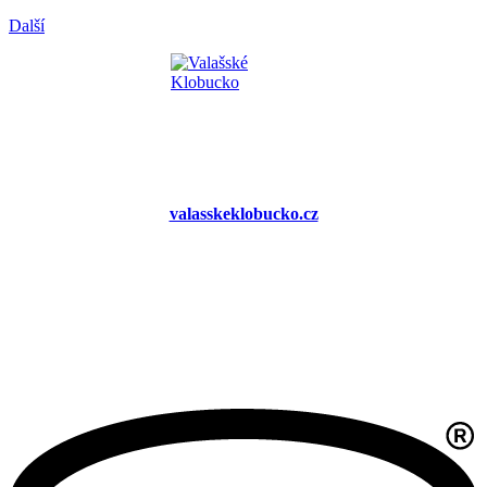
Další
valasskeklobucko.cz