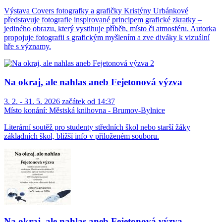
Výstava Covers fotografky a grafičky Kristýny Urbánkové
představuje fotografie inspirované principem grafické zkratky –
jediného obrazu, který vystihuje příběh, místo či atmosféru. Autorka
propojuje fotografii s grafickým myšlením a zve diváky k vizuální
hře s významy.
Na okraj, ale nahlas aneb Fejetonová výzva
3. 2. - 31. 5. 2026 začátek od 14:37
Místo konání:
Městská knihovna - Brumov-Bylnice
Literární soutěž pro studenty středních škol nebo starší žáky
základních škol, bližší info v přiloženém souboru.
Na okraj, ale nahlas aneb Fejetonová výzva