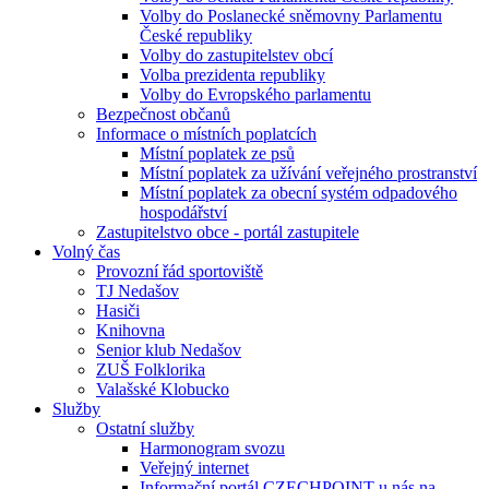
Volby do Poslanecké sněmovny Parlamentu
České republiky
Volby do zastupitelstev obcí
Volba prezidenta republiky
Volby do Evropského parlamentu
Bezpečnost občanů
Informace o místních poplatcích
Místní poplatek ze psů
Místní poplatek za užívání veřejného prostranství
Místní poplatek za obecní systém odpadového
hospodářství
Zastupitelstvo obce - portál zastupitele
Volný čas
Provozní řád sportoviště
TJ Nedašov
Hasiči
Knihovna
Senior klub Nedašov
ZUŠ Folklorika
Valašské Klobucko
Služby
Ostatní služby
Harmonogram svozu
Veřejný internet
Informační portál CZECHPOINT u nás na