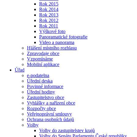
Rok 2015
Rok 2014
Rok 2013
Rok 2012
Rok 2011
Výškové foto
Panoramatické fotografie
Video a panorama
Hlášení místního rozhlasu
Zpravodaje obce
Vzpomínáme
Mobilní aplikace
Úřad
e-podatelna
Úřední deska
Povinné informace
Úřední hodiny
Zastupitelstvo obce
Vyhlášky a nařízení obce
Rozpočty obce
Veřejnoprávní smlouvy
Ochrana osobních údajů
Volby
Volby do zastupitelstev krajů
Volby do Senátu Parlamentu České republiky