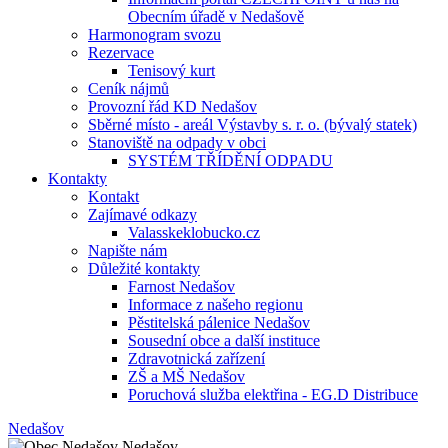
Obecním úřadě v Nedašově
Harmonogram svozu
Rezervace
Tenisový kurt
Ceník nájmů
Provozní řád KD Nedašov
Sběrné místo - areál Výstavby s. r. o. (bývalý statek)
Stanoviště na odpady v obci
SYSTÉM TŘÍDĚNÍ ODPADU
Kontakty
Kontakt
Zajímavé odkazy
Valasskeklobucko.cz
Napište nám
Důležité kontakty
Farnost Nedašov
Informace z našeho regionu
Pěstitelská pálenice Nedašov
Sousední obce a další instituce
Zdravotnická zařízení
ZŠ a MŠ Nedašov
Poruchová služba elektřina - EG.D Distribuce
Nedašov
Nedašov