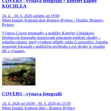
COVERS - výstava fotografií + koncert kapely
KOCHLEA
24. 4. - 30. 6. 2026 začátek od 19:00
Místo konání:
Kulturní dům Brumov-Bylnice - Družba, Brumov-
Bylnice
Výstava Covers fotografky a grafičky Kristýny Urbánkové
představuje fotografie inspirované principem grafické zkratky –
jediného obrazu, který vystihuje příběh, místo či atmosféru. Autorka
propojuje fotografii s grafickým myšlením a zve diváky k vizuální
hře s významy.
COVERS - výstava fotografií
24. 4. 2026 od 18:00 - 30. 6. 2026 do 23:59
Místo konání:
Kulturní dům - Brumov-Bylnice