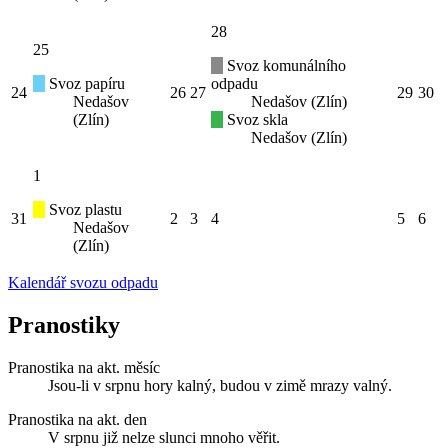
28
25
Svoz komunálního
Svoz papíru
odpadu
24
26
27
29
30
Nedašov
Nedašov (Zlín)
(Zlín)
Svoz skla
Nedašov (Zlín)
1
Svoz plastu
31
2
3
4
5
6
Nedašov
(Zlín)
Kalendář svozu odpadu
Pranostiky
Pranostika na akt. měsíc
Jsou-li v srpnu hory kalný, budou v zimě mrazy valný.
Pranostika na akt. den
V srpnu již nelze slunci mnoho věřit.