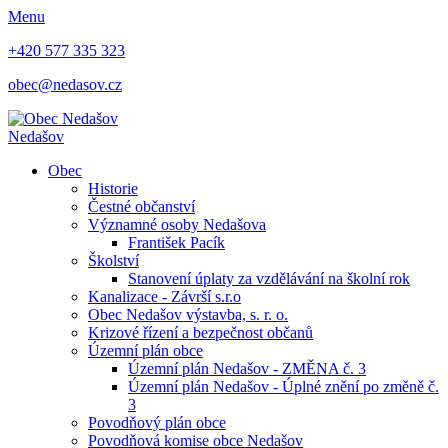
Menu
+420 577 335 323
obec@nedasov.cz
Nedašov
Obec
Historie
Čestné občanství
Významné osoby Nedašova
František Pacík
Školství
Stanovení úplaty za vzdělávání na školní rok
Kanalizace - Závrší s.r.o
Obec Nedašov výstavba, s. r. o.
Krizové řízení a bezpečnost občanů
Územní plán obce
Územní plán Nedašov - ZMĚNA č. 3
Územní plán Nedašov - Úplné znění po změně č.
3
Povodňový plán obce
Povodňová komise obce Nedašov