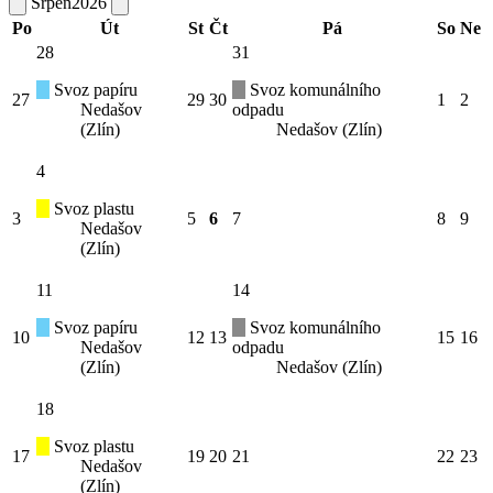
Srpen
2026
Po
Út
St
Čt
Pá
So
Ne
28
31
Svoz papíru
Svoz komunálního
27
29
30
1
2
Nedašov
odpadu
(Zlín)
Nedašov (Zlín)
4
Svoz plastu
3
5
6
7
8
9
Nedašov
(Zlín)
11
14
Svoz papíru
Svoz komunálního
10
12
13
15
16
Nedašov
odpadu
(Zlín)
Nedašov (Zlín)
18
Svoz plastu
17
19
20
21
22
23
Nedašov
(Zlín)