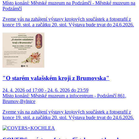
Místo konání:
Městské muzeum na Podzámčí - Městské muzeum na
Podzámčí
Zveme vás na zahájení výstavy krojových součástek a fotografií z
konce 19. stol. a začátku 20. stol. Výstava bude trvat do 24.6.2026.
"O starém valašském kroji z Brumovska"
24. 4. 2026 od 17:00 - 24. 6. 2026 do 23:59
Místo konání:
Městské muzeum a infocentrum - Podzámčí 861,
Brumov-Bylnice
Zveme vás na zahájení výstavy krojových součástek a fotografií z
konce 19. stol. a začátku 20. stol. Výstava bude trvat do 24.6.2026.