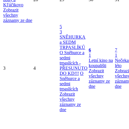
Kľúčikovo
Zobrazit
všechny
záznamy ze dne
5
3
SNĚHURKA
a SEDM
TRPASLÍKŮ
6
7
O Sněhurce a
1
1
sedmi
Letní kino na
Nečeka
trpaslících -
koupališti
léto
3
4
PŘESUNUTO
Zobrazit
Zobrazi
DO KD!!!
O
všechny
všechn
Sněhurce a
záznamy ze
záznam
sedmi
dne
dne
trpaslících
Zobrazit
všechny
záznamy ze
dne