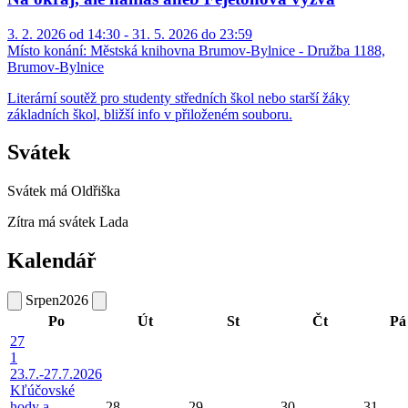
3. 2. 2026 od 14:30 - 31. 5. 2026 do 23:59
Místo konání:
Městská knihovna Brumov-Bylnice - Družba 1188,
Brumov-Bylnice
Literární soutěž pro studenty středních škol nebo starší žáky
základních škol, bližší info v přiloženém souboru.
Svátek
Svátek má
Oldřiška
Zítra má svátek
Lada
Kalendář
Srpen
2026
Po
Út
St
Čt
Pá
27
1
23.7.-27.7.2026
Kľúčovské
hody a
28
29
30
31