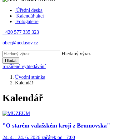
Úřední deska
Kalendář akcí
Fotogalerie
+420 577 335 323
obec@nedasov.cz
Hledaný výraz
Hledat
rozšířené vyhledávání
Úvodní stránka
Kalendář
Kalendář
"O starém valašském kroji z Brumovska"
24. 4. - 24. 6. 2026 začátek od 17:00