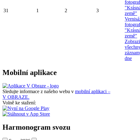
fotograf
"Krásn
31
1
2
3
země"
Vernisá
fotograf
"Krásn
země"
Zobrazi
všechn
záznam
dne
Mobilní aplikace
Sledujte informace z našeho webu v
mobilní aplikaci –
V OBRAZE.
Volně ke stažení:
Harmonogram svozu