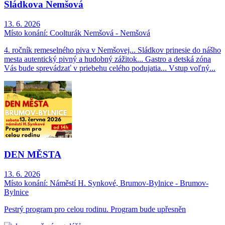
Sládkova Nemšová
13. 6. 2026
Místo konání:
Coolturák Nemšová - Nemšová
4. ročník remeselného piva v Nemšovej... Sládkov prinesie do nášho
mesta autentický pivný a hudobný zážitok... Gastro a detská zóna
Vás bude sprevádzať v priebehu celého podujatia... Vstup voľný...
DEN MĚSTA
13. 6. 2026
Místo konání:
Náměstí H. Synkové, Brumov-Bylnice - Brumov-
Bylnice
Pestrý program pro celou rodinu. Program bude upřesněn