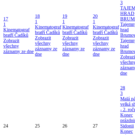
3
TAJE
HRAD
18
19
20
17
BRUM
1
1
1
1
Tajemn
Kinematograf
Kinematograf
Kinematograf
Kinematograf
hrad
bratří Čadíků
bratří Čadíků
bratří Čadíků
bratří Čadíků
Brumo
Zobrazit
Zobrazit
Zobrazit
Zobrazit
Tajemn
všechny
všechny
všechny
všechny
hrad
záznamy ze
záznamy ze
záznamy ze
záznamy ze dne
Brumo
dne
dne
dne
Zobrazi
všechn
záznam
dne
28
3
Malá pá
velká 
- 2. roč
Konec
prázdni
24
25
26
27
Sidonii
Konec