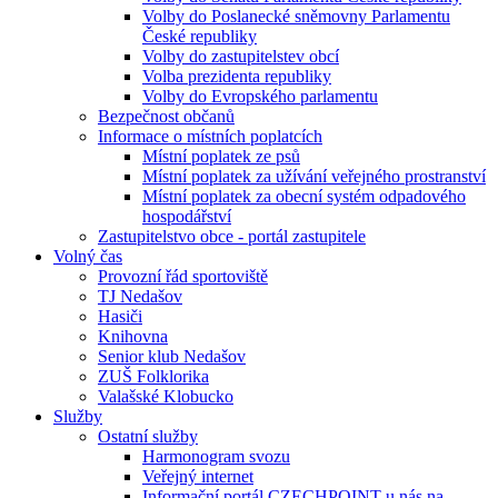
Volby do Poslanecké sněmovny Parlamentu
České republiky
Volby do zastupitelstev obcí
Volba prezidenta republiky
Volby do Evropského parlamentu
Bezpečnost občanů
Informace o místních poplatcích
Místní poplatek ze psů
Místní poplatek za užívání veřejného prostranství
Místní poplatek za obecní systém odpadového
hospodářství
Zastupitelstvo obce - portál zastupitele
Volný čas
Provozní řád sportoviště
TJ Nedašov
Hasiči
Knihovna
Senior klub Nedašov
ZUŠ Folklorika
Valašské Klobucko
Služby
Ostatní služby
Harmonogram svozu
Veřejný internet
Informační portál CZECHPOINT u nás na