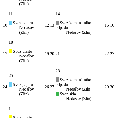
(Zlín)
11
14
Svoz papíru
Svoz komunálního
10
12
13
15
16
Nedašov
odpadu
(Zlín)
Nedašov (Zlín)
18
Svoz plastu
17
19
20
21
22
23
Nedašov
(Zlín)
28
25
Svoz komunálního
Svoz papíru
odpadu
24
26
27
29
30
Nedašov
Nedašov (Zlín)
(Zlín)
Svoz skla
Nedašov (Zlín)
1
Svoz plastu