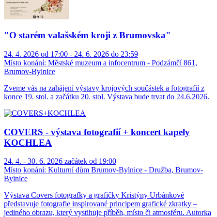
"O starém valašském kroji z Brumovska"
24. 4. 2026 od 17:00 - 24. 6. 2026 do 23:59
Místo konání:
Městské muzeum a infocentrum - Podzámčí 861,
Brumov-Bylnice
Zveme vás na zahájení výstavy krojových součástek a fotografií z
konce 19. stol. a začátku 20. stol. Výstava bude trvat do 24.6.2026.
COVERS - výstava fotografií + koncert kapely
KOCHLEA
24. 4. - 30. 6. 2026 začátek od 19:00
Místo konání:
Kulturní dům Brumov-Bylnice - Družba, Brumov-
Bylnice
Výstava Covers fotografky a grafičky Kristýny Urbánkové
představuje fotografie inspirované principem grafické zkratky –
jediného obrazu, který vystihuje příběh, místo či atmosféru. Autorka