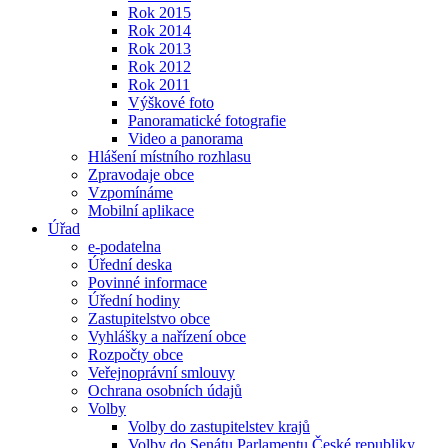
Rok 2015
Rok 2014
Rok 2013
Rok 2012
Rok 2011
Výškové foto
Panoramatické fotografie
Video a panorama
Hlášení místního rozhlasu
Zpravodaje obce
Vzpomínáme
Mobilní aplikace
Úřad
e-podatelna
Úřední deska
Povinné informace
Úřední hodiny
Zastupitelstvo obce
Vyhlášky a nařízení obce
Rozpočty obce
Veřejnoprávní smlouvy
Ochrana osobních údajů
Volby
Volby do zastupitelstev krajů
Volby do Senátu Parlamentu České republiky