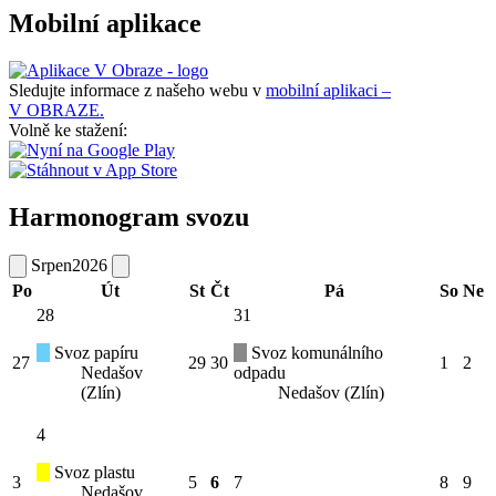
Mobilní aplikace
Sledujte informace z našeho webu v
mobilní aplikaci –
V OBRAZE.
Volně ke stažení:
Harmonogram svozu
Srpen
2026
Po
Út
St
Čt
Pá
So
Ne
28
31
Svoz papíru
Svoz komunálního
27
29
30
1
2
Nedašov
odpadu
(Zlín)
Nedašov (Zlín)
4
Svoz plastu
3
5
6
7
8
9
Nedašov