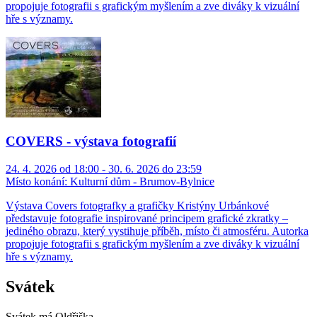
propojuje fotografii s grafickým myšlením a zve diváky k vizuální
hře s významy.
COVERS - výstava fotografií
24. 4. 2026 od 18:00 - 30. 6. 2026 do 23:59
Místo konání:
Kulturní dům - Brumov-Bylnice
Výstava Covers fotografky a grafičky Kristýny Urbánkové
představuje fotografie inspirované principem grafické zkratky –
jediného obrazu, který vystihuje příběh, místo či atmosféru. Autorka
propojuje fotografii s grafickým myšlením a zve diváky k vizuální
hře s významy.
Svátek
Svátek má
Oldřiška