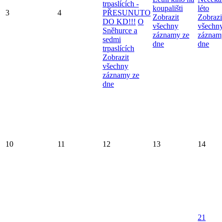
trpaslících -
koupališti
léto
3
4
PŘESUNUTO
Zobrazit
Zobrazi
DO KD!!!
O
všechny
všechn
Sněhurce a
záznamy ze
záznam
sedmi
dne
dne
trpaslících
Zobrazit
všechny
záznamy ze
dne
10
11
12
13
14
21