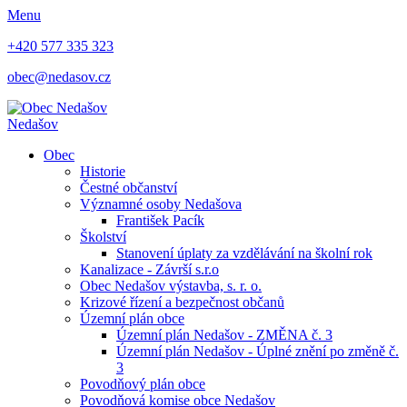
Menu
+420 577 335 323
obec@nedasov.cz
Nedašov
Obec
Historie
Čestné občanství
Významné osoby Nedašova
František Pacík
Školství
Stanovení úplaty za vzdělávání na školní rok
Kanalizace - Závrší s.r.o
Obec Nedašov výstavba, s. r. o.
Krizové řízení a bezpečnost občanů
Územní plán obce
Územní plán Nedašov - ZMĚNA č. 3
Územní plán Nedašov - Úplné znění po změně č.
3
Povodňový plán obce
Povodňová komise obce Nedašov