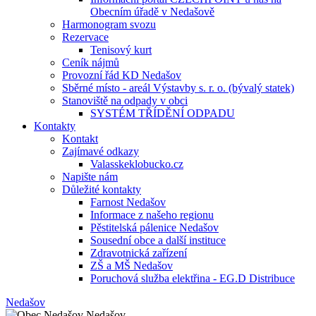
Obecním úřadě v Nedašově
Harmonogram svozu
Rezervace
Tenisový kurt
Ceník nájmů
Provozní řád KD Nedašov
Sběrné místo - areál Výstavby s. r. o. (bývalý statek)
Stanoviště na odpady v obci
SYSTÉM TŘÍDĚNÍ ODPADU
Kontakty
Kontakt
Zajímavé odkazy
Valasskeklobucko.cz
Napište nám
Důležité kontakty
Farnost Nedašov
Informace z našeho regionu
Pěstitelská pálenice Nedašov
Sousední obce a další instituce
Zdravotnická zařízení
ZŠ a MŠ Nedašov
Poruchová služba elektřina - EG.D Distribuce
Nedašov
Nedašov