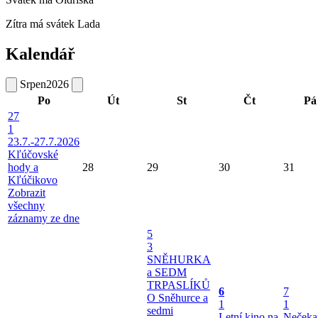
Zítra má svátek
Lada
Kalendář
Srpen
2026
Po
Út
St
Čt
Pá
27
1
23.7.-27.7.2026
Kľúčovské
hody a
28
29
30
31
Kľúčikovo
Zobrazit
všechny
záznamy ze dne
5
3
SNĚHURKA
a SEDM
TRPASLÍKŮ
6
7
O Sněhurce a
1
1
sedmi
Letní kino na
Nečeka