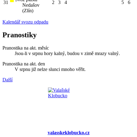
31
2
3
4
5
6
Nedašov
(Zlín)
Kalendář svozu odpadu
Pranostiky
Pranostika na akt. měsíc
Jsou-li v srpnu hory kalný, budou v zimě mrazy valný.
Pranostika na akt. den
V srpnu již nelze slunci mnoho věřit.
Další
valasskeklobucko.cz