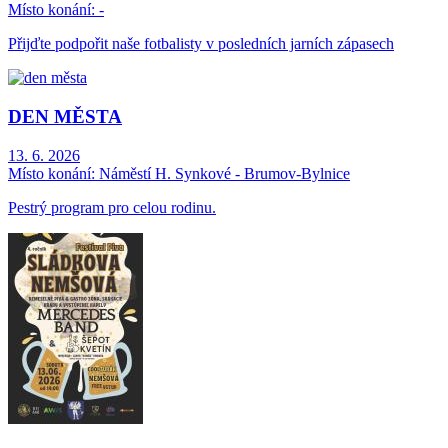
Místo konání:
-
Přijďte podpořit naše fotbalisty v posledních jarních zápasech
DEN MĚSTA
13. 6. 2026
Místo konání:
Náměstí H. Synkové - Brumov-Bylnice
Pestrý program pro celou rodinu.