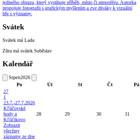
jediného obrazu, který vystihuje příběh, místo či atmosféru. Autorka
propojuje fotografii s grafickým myšlením a zve diváky k vizuální
hře s významy.
Svátek
Svátek má
Lada
Zítra má svátek
Soběslav
Kalendář
Srpen
2026
Po
Út
St
Čt
Pá
27
1
23.7.-27.7.2026
Kľúčovské
hody a
28
29
30
31
Kľúčikovo
Zobrazit
všechny
záznamy ze dne