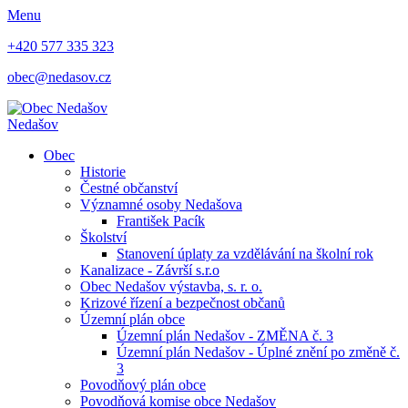
Menu
+420 577 335 323
obec@nedasov.cz
Nedašov
Obec
Historie
Čestné občanství
Významné osoby Nedašova
František Pacík
Školství
Stanovení úplaty za vzdělávání na školní rok
Kanalizace - Závrší s.r.o
Obec Nedašov výstavba, s. r. o.
Krizové řízení a bezpečnost občanů
Územní plán obce
Územní plán Nedašov - ZMĚNA č. 3
Územní plán Nedašov - Úplné znění po změně č.
3
Povodňový plán obce
Povodňová komise obce Nedašov