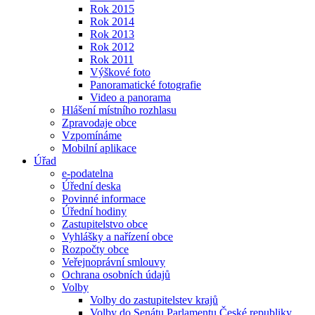
Rok 2015
Rok 2014
Rok 2013
Rok 2012
Rok 2011
Výškové foto
Panoramatické fotografie
Video a panorama
Hlášení místního rozhlasu
Zpravodaje obce
Vzpomínáme
Mobilní aplikace
Úřad
e-podatelna
Úřední deska
Povinné informace
Úřední hodiny
Zastupitelstvo obce
Vyhlášky a nařízení obce
Rozpočty obce
Veřejnoprávní smlouvy
Ochrana osobních údajů
Volby
Volby do zastupitelstev krajů
Volby do Senátu Parlamentu České republiky