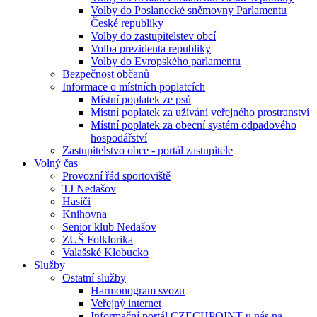
Volby do Poslanecké sněmovny Parlamentu
České republiky
Volby do zastupitelstev obcí
Volba prezidenta republiky
Volby do Evropského parlamentu
Bezpečnost občanů
Informace o místních poplatcích
Místní poplatek ze psů
Místní poplatek za užívání veřejného prostranství
Místní poplatek za obecní systém odpadového
hospodářství
Zastupitelstvo obce - portál zastupitele
Volný čas
Provozní řád sportoviště
TJ Nedašov
Hasiči
Knihovna
Senior klub Nedašov
ZUŠ Folklorika
Valašské Klobucko
Služby
Ostatní služby
Harmonogram svozu
Veřejný internet
Informační portál CZECHPOINT u nás na