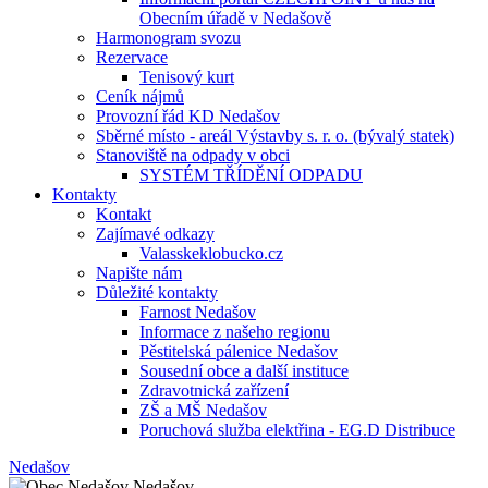
Obecním úřadě v Nedašově
Harmonogram svozu
Rezervace
Tenisový kurt
Ceník nájmů
Provozní řád KD Nedašov
Sběrné místo - areál Výstavby s. r. o. (bývalý statek)
Stanoviště na odpady v obci
SYSTÉM TŘÍDĚNÍ ODPADU
Kontakty
Kontakt
Zajímavé odkazy
Valasskeklobucko.cz
Napište nám
Důležité kontakty
Farnost Nedašov
Informace z našeho regionu
Pěstitelská pálenice Nedašov
Sousední obce a další instituce
Zdravotnická zařízení
ZŠ a MŠ Nedašov
Poruchová služba elektřina - EG.D Distribuce
Nedašov
Nedašov