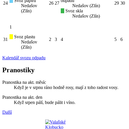
Svoz papíru
odpadu
24
26
27
29
30
Nedašov
Nedašov (Zlín)
(Zlín)
Svoz skla
Nedašov (Zlín)
1
Svoz plastu
31
2
3
4
5
6
Nedašov
(Zlín)
Kalendář svozu odpadu
Pranostiky
Pranostika na akt. měsíc
Když je v srpnu ráno hodně rosy, mají z toho radost vosy.
Pranostika na akt. den
Když srpen pálí, bude pálit i víno.
Další