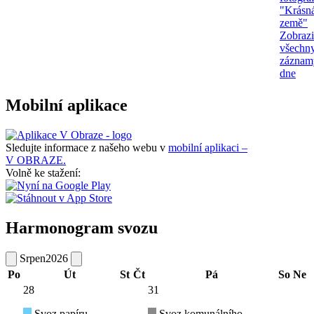
"Krásn
země"
Zobrazi
všechn
záznam
dne
Mobilní aplikace
Sledujte informace z našeho webu v
mobilní aplikaci –
V OBRAZE.
Volně ke stažení:
Harmonogram svozu
Srpen
2026
Po
Út
St
Čt
Pá
So
Ne
28
31
Svoz papíru
Svoz komunálního