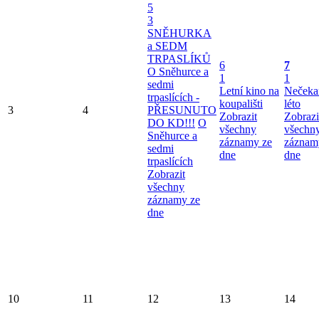
5
3
SNĚHURKA
a SEDM
TRPASLÍKŮ
6
7
O Sněhurce a
1
1
sedmi
Letní kino na
Nečeka
trpaslících -
koupališti
léto
3
4
PŘESUNUTO
Zobrazit
Zobrazi
DO KD!!!
O
všechny
všechn
Sněhurce a
záznamy ze
záznam
sedmi
dne
dne
trpaslících
Zobrazit
všechny
záznamy ze
dne
10
11
12
13
14