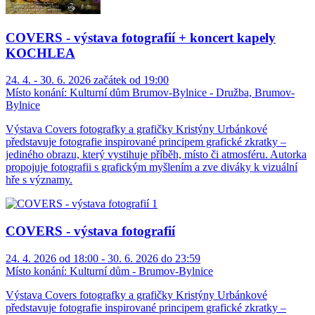
COVERS - výstava fotografií + koncert kapely
KOCHLEA
24. 4. - 30. 6. 2026 začátek od 19:00
Místo konání:
Kulturní dům Brumov-Bylnice - Družba, Brumov-
Bylnice
Výstava Covers fotografky a grafičky Kristýny Urbánkové
představuje fotografie inspirované principem grafické zkratky –
jediného obrazu, který vystihuje příběh, místo či atmosféru. Autorka
propojuje fotografii s grafickým myšlením a zve diváky k vizuální
hře s významy.
COVERS - výstava fotografií
24. 4. 2026 od 18:00 - 30. 6. 2026 do 23:59
Místo konání:
Kulturní dům - Brumov-Bylnice
Výstava Covers fotografky a grafičky Kristýny Urbánkové
představuje fotografie inspirované principem grafické zkratky –