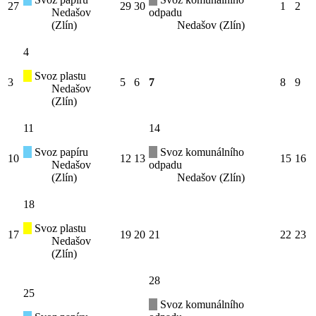
27
29
30
1
2
Nedašov
odpadu
(Zlín)
Nedašov (Zlín)
4
Svoz plastu
3
5
6
7
8
9
Nedašov
(Zlín)
11
14
Svoz papíru
Svoz komunálního
10
12
13
15
16
Nedašov
odpadu
(Zlín)
Nedašov (Zlín)
18
Svoz plastu
17
19
20
21
22
23
Nedašov
(Zlín)
28
25
Svoz komunálního