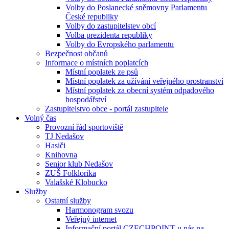
Volby do Poslanecké sněmovny Parlamentu
České republiky
Volby do zastupitelstev obcí
Volba prezidenta republiky
Volby do Evropského parlamentu
Bezpečnost občanů
Informace o místních poplatcích
Místní poplatek ze psů
Místní poplatek za užívání veřejného prostranství
Místní poplatek za obecní systém odpadového
hospodářství
Zastupitelstvo obce - portál zastupitele
Volný čas
Provozní řád sportoviště
TJ Nedašov
Hasiči
Knihovna
Senior klub Nedašov
ZUŠ Folklorika
Valašské Klobucko
Služby
Ostatní služby
Harmonogram svozu
Veřejný internet
Informační portál CZECHPOINT u nás na