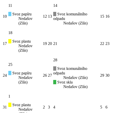
11
14
Svoz papíru
Svoz komunálního
10
12
13
15
16
Nedašov
odpadu
(Zlín)
Nedašov (Zlín)
18
Svoz plastu
17
19
20
21
22
23
Nedašov
(Zlín)
28
25
Svoz komunálního
Svoz papíru
odpadu
24
26
27
29
30
Nedašov
Nedašov (Zlín)
(Zlín)
Svoz skla
Nedašov (Zlín)
1
Svoz plastu
31
2
3
4
5
6
Nedašov