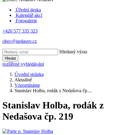
Úřední deska
Kalendář akcí
Fotogalerie
+420 577 335 323
obec@nedasov.cz
Hledaný výraz
Hledat
rozšířené vyhledávání
Úvodní stránka
Aktuálně
Vzpomínáme
Stanislav Holba, rodák z Nedašova čp....
Stanislav Holba, rodák z
Nedašova čp. 219