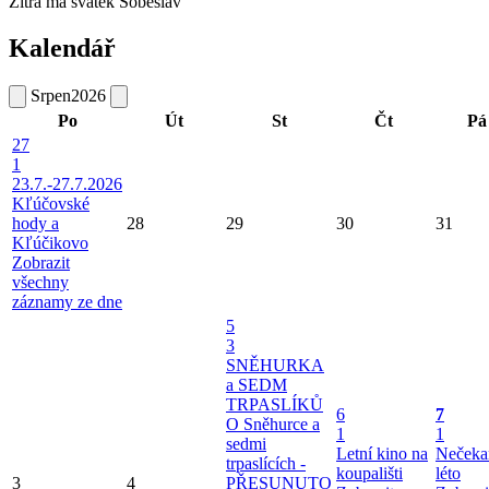
Zítra má svátek
Soběslav
Kalendář
Srpen
2026
Po
Út
St
Čt
Pá
27
1
23.7.-27.7.2026
Kľúčovské
hody a
28
29
30
31
Kľúčikovo
Zobrazit
všechny
záznamy ze dne
5
3
SNĚHURKA
a SEDM
TRPASLÍKŮ
6
7
O Sněhurce a
1
1
sedmi
Letní kino na
Nečeka
trpaslících -
koupališti
léto
3
4
PŘESUNUTO