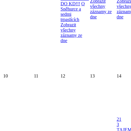
Zobrazit
Zobrazi
DO KD!!!
O
všechny
všechn
Sněhurce a
záznamy ze
záznam
sedmi
dne
dne
trpaslících
Zobrazit
všechny
záznamy ze
dne
10
11
12
13
14
21
3
TAJE