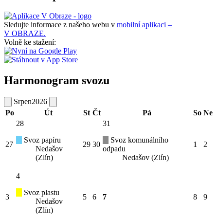
Sledujte informace z našeho webu v
mobilní aplikaci –
V OBRAZE.
Volně ke stažení:
Harmonogram svozu
Srpen
2026
Po
Út
St
Čt
Pá
So
Ne
28
31
Svoz papíru
Svoz komunálního
27
29
30
1
2
Nedašov
odpadu
(Zlín)
Nedašov (Zlín)
4
Svoz plastu
3
5
6
7
8
9
Nedašov
(Zlín)