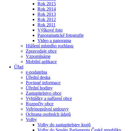
Rok 2015
Rok 2014
Rok 2013
Rok 2012
Rok 2011
Výškové foto
Panoramatické fotografie
Video a panorama
Hlášení místního rozhlasu
Zpravodaje obce
Vzpomínáme
Mobilní aplikace
Úřad
e-podatelna
Úřední deska
Povinné informace
Úřední hodiny
Zastupitelstvo obce
Vyhlášky a nařízení obce
Rozpočty obce
Veřejnoprávní smlouvy
Ochrana osobních údajů
Volby
Volby do zastupitelstev krajů
Volby do Senátu Parlamentu České republiky