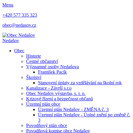
Menu
+420 577 335 323
obec@nedasov.cz
Nedašov
Obec
Historie
Čestné občanství
Významné osoby Nedašova
František Pacík
Školství
Stanovení úplaty za vzdělávání na školní rok
Kanalizace - Závrší s.r.o
Obec Nedašov výstavba, s. r. o.
Krizové řízení a bezpečnost občanů
Územní plán obce
Územní plán Nedašov - ZMĚNA č. 3
Územní plán Nedašov - Úplné znění po změně č.
3
Povodňový plán obce
Povodňová komise obce Nedašov