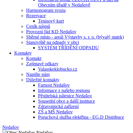
Obecním úřadě v Nedašově
Harmonogram svozu
Rezervace
Tenisový kurt
Ceník nájmů
Provozní řád KD Nedašov
Sběrné místo - areál Výstavby s. r. o. (bývalý statek)
Stanoviště na odpady v obci
SYSTÉM TŘÍDĚNÍ ODPADU
Kontakty
Kontakt
Zajímavé odkazy
Valasskeklobucko.cz
Napište nám
Důležité kontakty
Farnost Nedašov
Informace z našeho regionu
Pěstitelská pálenice Nedašov
Sousední obce a další instituce
Zdravotnická zařízení
ZŠ a MŠ Nedašov
Poruchová služba elektřina - EG.D Distribuce
Nedašov
Nedašov