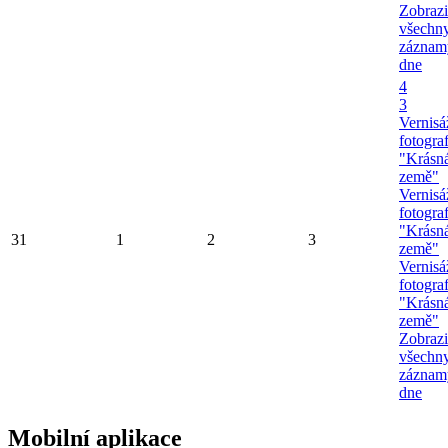
Zobrazi
všechn
záznam
dne
4
3
Vernisá
fotograf
"Krásn
země"
Vernisá
fotograf
"Krásn
31
1
2
3
země"
Vernisá
fotograf
"Krásn
země"
Zobrazi
všechn
záznam
dne
Mobilní aplikace