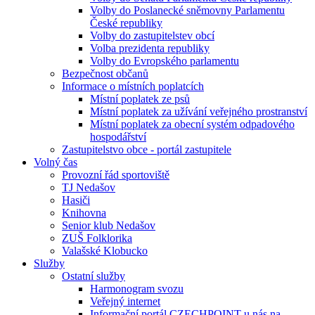
Volby do Poslanecké sněmovny Parlamentu
České republiky
Volby do zastupitelstev obcí
Volba prezidenta republiky
Volby do Evropského parlamentu
Bezpečnost občanů
Informace o místních poplatcích
Místní poplatek ze psů
Místní poplatek za užívání veřejného prostranství
Místní poplatek za obecní systém odpadového
hospodářství
Zastupitelstvo obce - portál zastupitele
Volný čas
Provozní řád sportoviště
TJ Nedašov
Hasiči
Knihovna
Senior klub Nedašov
ZUŠ Folklorika
Valašské Klobucko
Služby
Ostatní služby
Harmonogram svozu
Veřejný internet
Informační portál CZECHPOINT u nás na