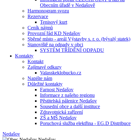
Obecním úřadě v Nedašově
Harmonogram svozu
Rezervace
Tenisový kurt
Ceník nájmů
Provozní řád KD Nedašov
Sběrné místo - areál Výstavby s. r. o. (bývalý statek)
Stanoviště na odpady v obci
SYSTÉM TŘÍDĚNÍ ODPADU
Kontakty
Kontakt
Zajímavé odkazy
Valasskeklobucko.cz
Napište nám
Důležité kontakty
Farnost Nedašov
Informace z našeho regionu
Pěstitelská pálenice Nedašov
Sousední obce a další instituce
Zdravotnická zařízení
ZŠ a MŠ Nedašov
Poruchová služba elektřina - EG.D Distribuce
Nedašov
Nedašov