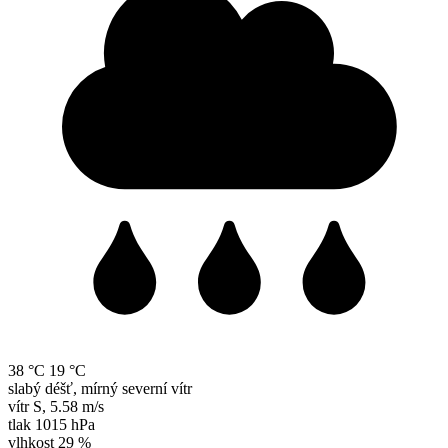
38 °C
19 °C
slabý déšť, mírný severní vítr
vítr
S
,
5.58 m/s
tlak
1015 hPa
vlhkost
29 %