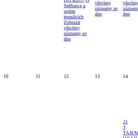
DO KD!!!
O
všechny
všechn
Sněhurce a
záznamy ze
záznam
sedmi
dne
dne
trpaslících
Zobrazit
všechny
záznamy ze
dne
10
11
12
13
14
21
3
TAJE