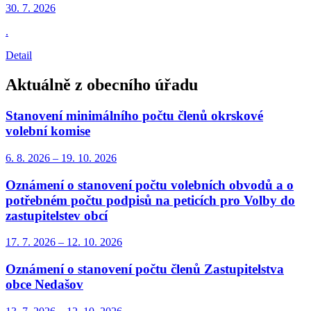
30. 7.
2026
.
Detail
Aktuálně z obecního úřadu
Stanovení minimálního počtu členů okrskové
volební komise
6. 8.
2026
–
19. 10.
2026
Oznámení o stanovení počtu volebních obvodů a o
potřebném počtu podpisů na peticích pro Volby do
zastupitelstev obcí
17. 7.
2026
–
12. 10.
2026
Oznámení o stanovení počtu členů Zastupitelstva
obce Nedašov