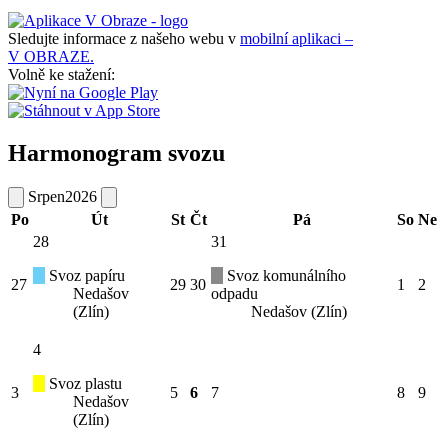
Sledujte informace z našeho webu v
mobilní aplikaci –
V OBRAZE.
Volně ke stažení:
Harmonogram svozu
Srpen
2026
Po
Út
St
Čt
Pá
So
Ne
28
31
Svoz papíru
Svoz komunálního
27
29
30
1
2
Nedašov
odpadu
(Zlín)
Nedašov (Zlín)
4
Svoz plastu
3
5
6
7
8
9
Nedašov
(Zlín)