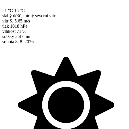
21 °C
15 °C
slabý déšť, mírný severní vítr
vítr
S
,
5.65 m/s
tlak
1018 hPa
vlhkost
71 %
srážky
2.47 mm
sobota 8. 8. 2026