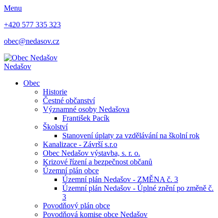
Menu
+420 577 335 323
obec@nedasov.cz
Nedašov
Obec
Historie
Čestné občanství
Významné osoby Nedašova
František Pacík
Školství
Stanovení úplaty za vzdělávání na školní rok
Kanalizace - Závrší s.r.o
Obec Nedašov výstavba, s. r. o.
Krizové řízení a bezpečnost občanů
Územní plán obce
Územní plán Nedašov - ZMĚNA č. 3
Územní plán Nedašov - Úplné znění po změně č.
3
Povodňový plán obce
Povodňová komise obce Nedašov