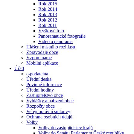
Rok 2015
Rok 2014
Rok 2013
Rok 2012
Rok 2011
Výškové foto
Panoramatické fotografie
Video a panorama
Hlášení místního rozhlasu
Zpravodaje obce
Vzpomínáme
Mobilní aplikace
Úřad
e-podatelna
Úřední deska
Povinné informace
Úřední hodiny
Zastupitelstvo obce
Vyhlášky a nařízení obce
Rozpočty obce
Veřejnoprávní smlouvy
Ochrana osobních údajů
Volby
Volby do zastupitelstev krajů
Volby do Senátu Parlamentu České republiky