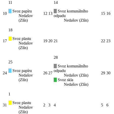
11
14
Svoz papíru
Svoz komunálního
10
12
13
15
16
Nedašov
odpadu
(Zlín)
Nedašov (Zlín)
18
Svoz plastu
17
19
20
21
22
23
Nedašov
(Zlín)
28
25
Svoz komunálního
Svoz papíru
odpadu
24
26
27
29
30
Nedašov
Nedašov (Zlín)
(Zlín)
Svoz skla
Nedašov (Zlín)
1
Svoz plastu
31
2
3
4
5
6
Nedašov
(Zlín)