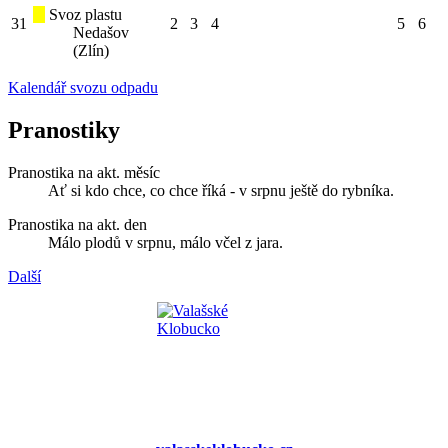
Svoz plastu
31
2
3
4
5
6
Nedašov
(Zlín)
Kalendář svozu odpadu
Pranostiky
Pranostika na akt. měsíc
Ať si kdo chce, co chce říká - v srpnu ještě do rybníka.
Pranostika na akt. den
Málo plodů v srpnu, málo včel z jara.
Další