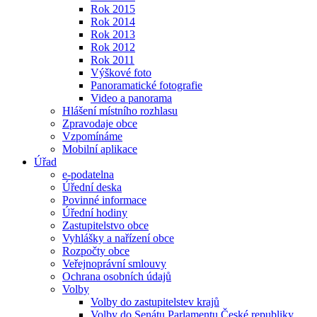
Rok 2015
Rok 2014
Rok 2013
Rok 2012
Rok 2011
Výškové foto
Panoramatické fotografie
Video a panorama
Hlášení místního rozhlasu
Zpravodaje obce
Vzpomínáme
Mobilní aplikace
Úřad
e-podatelna
Úřední deska
Povinné informace
Úřední hodiny
Zastupitelstvo obce
Vyhlášky a nařízení obce
Rozpočty obce
Veřejnoprávní smlouvy
Ochrana osobních údajů
Volby
Volby do zastupitelstev krajů
Volby do Senátu Parlamentu České republiky