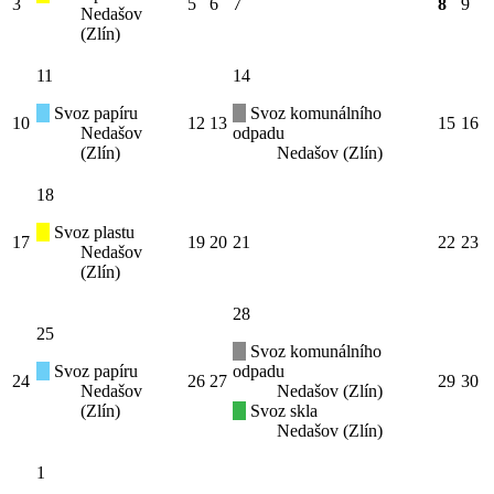
3
5
6
7
8
9
Nedašov
(Zlín)
11
14
Svoz papíru
Svoz komunálního
10
12
13
15
16
Nedašov
odpadu
(Zlín)
Nedašov (Zlín)
18
Svoz plastu
17
19
20
21
22
23
Nedašov
(Zlín)
28
25
Svoz komunálního
Svoz papíru
odpadu
24
26
27
29
30
Nedašov
Nedašov (Zlín)
(Zlín)
Svoz skla
Nedašov (Zlín)
1