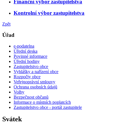
Finanční výbor zastupitelstva
Kontrolní výbor zastupitelstva
Zpět
Úřad
e-podatelna
Úřední deska
Povinné informace
Úřední hodiny
Zastupitelstvo obce
Vyhlášky a nařízení obce
Rozpočty obce
Veřejnoprávní smlouvy
Ochrana osobních údajů
Volby
Bezpečnost občanů
Informace o místních poplatcích
Zastupitelstvo obce - portál zastupitele
Svátek