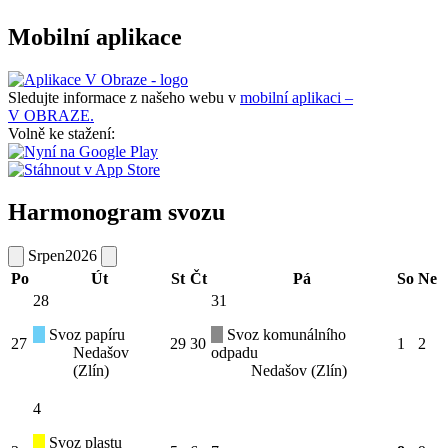
Mobilní aplikace
Sledujte informace z našeho webu v
mobilní aplikaci –
V OBRAZE.
Volně ke stažení:
Harmonogram svozu
Srpen
2026
Po
Út
St
Čt
Pá
So
Ne
28
31
Svoz papíru
Svoz komunálního
27
29
30
1
2
Nedašov
odpadu
(Zlín)
Nedašov (Zlín)
4
Svoz plastu