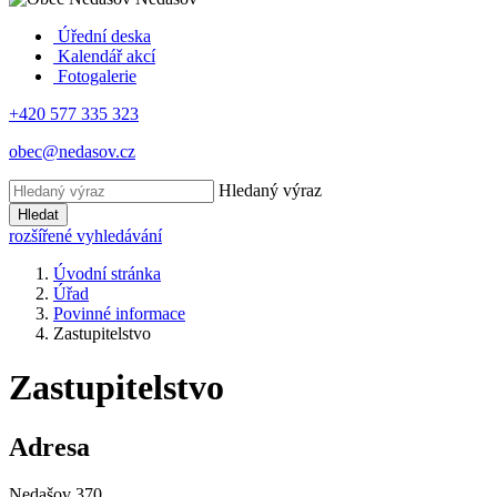
Úřední deska
Kalendář akcí
Fotogalerie
+420 577 335 323
obec@nedasov.cz
Hledaný výraz
Hledat
rozšířené vyhledávání
Úvodní stránka
Úřad
Povinné informace
Zastupitelstvo
Zastupitelstvo
Adresa
Nedašov 370