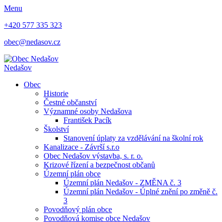
Menu
+420 577 335 323
obec@nedasov.cz
Nedašov
Obec
Historie
Čestné občanství
Významné osoby Nedašova
František Pacík
Školství
Stanovení úplaty za vzdělávání na školní rok
Kanalizace - Závrší s.r.o
Obec Nedašov výstavba, s. r. o.
Krizové řízení a bezpečnost občanů
Územní plán obce
Územní plán Nedašov - ZMĚNA č. 3
Územní plán Nedašov - Úplné znění po změně č.
3
Povodňový plán obce
Povodňová komise obce Nedašov