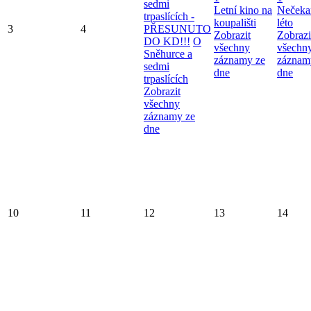
sedmi
Letní kino na
Nečeka
trpaslících -
koupališti
léto
3
4
PŘESUNUTO
Zobrazit
Zobrazi
DO KD!!!
O
všechny
všechn
Sněhurce a
záznamy ze
záznam
sedmi
dne
dne
trpaslících
Zobrazit
všechny
záznamy ze
dne
10
11
12
13
14