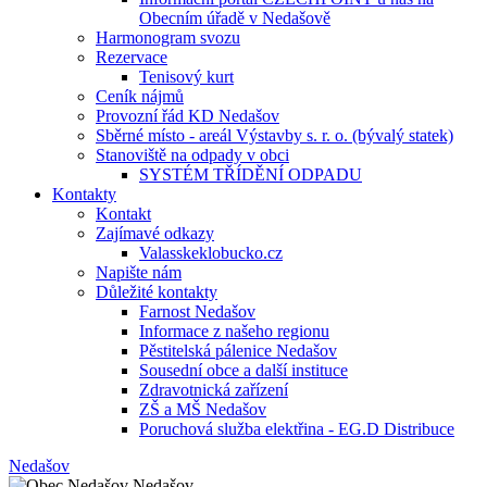
Obecním úřadě v Nedašově
Harmonogram svozu
Rezervace
Tenisový kurt
Ceník nájmů
Provozní řád KD Nedašov
Sběrné místo - areál Výstavby s. r. o. (bývalý statek)
Stanoviště na odpady v obci
SYSTÉM TŘÍDĚNÍ ODPADU
Kontakty
Kontakt
Zajímavé odkazy
Valasskeklobucko.cz
Napište nám
Důležité kontakty
Farnost Nedašov
Informace z našeho regionu
Pěstitelská pálenice Nedašov
Sousední obce a další instituce
Zdravotnická zařízení
ZŠ a MŠ Nedašov
Poruchová služba elektřina - EG.D Distribuce
Nedašov
Nedašov