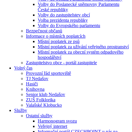
Volby do Poslanecké sněmovny Parlamentu
České republiky
Volby do zastupitelstev obcí
Volba prezidenta republiky
Volby do Evropského parlamentu
Bezpečnost občanů
Informace o místních poplatcích
Místní poplatek ze psů
Místní poplatek za užívání veřejného prostranství
Místní poplatek za obecní systém odpadového
hospodářství
Zastupitelstvo obce - portál zastupitele
Volný čas
Provozní řád sportoviště
TJ Nedašov
Hasiči
Knihovna
Senior klub Nedašov
ZUŠ Folklorika
Valašské Klobucko
Služby
Ostatní služby
Harmonogram svozu
Veřejný internet
Informační portál CZECHPOINT u nás na