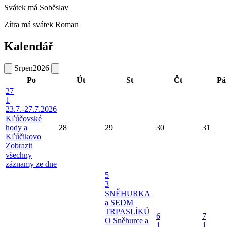
Svátek má
Soběslav
Zítra má svátek
Roman
Kalendář
Srpen
2026
Po
Út
St
Čt
Pá
27
1
23.7.-27.7.2026
Kľúčovské
hody a
28
29
30
31
Kľúčikovo
Zobrazit
všechny
záznamy ze dne
5
3
SNĚHURKA
a SEDM
TRPASLÍKŮ
6
7
O Sněhurce a
1
1