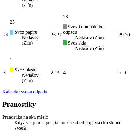
(Zlín)
28
25
Svoz komunálního
Svoz papíru
odpadu
24
26
27
29
30
Nedašov
Nedašov (Zlín)
(Zlín)
Svoz skla
Nedašov (Zlín)
1
Svoz plastu
31
2
3
4
5
6
Nedašov
(Zlín)
Kalendář svozu odpadu
Pranostiky
Pranostika na akt. měsíc
Když v srpnu naprší, tak než se oběd pojí, všecko slunce
vysuší.