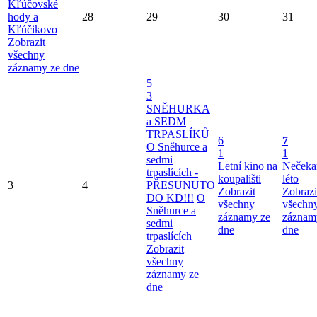
Kľúčovské
hody a
28
29
30
31
Kľúčikovo
Zobrazit
všechny
záznamy ze dne
5
3
SNĚHURKA
a SEDM
TRPASLÍKŮ
6
7
O Sněhurce a
1
1
sedmi
Letní kino na
Nečeka
trpaslících -
koupališti
léto
3
4
PŘESUNUTO
Zobrazit
Zobrazi
DO KD!!!
O
všechny
všechn
Sněhurce a
záznamy ze
záznam
sedmi
dne
dne
trpaslících
Zobrazit
všechny
záznamy ze
dne