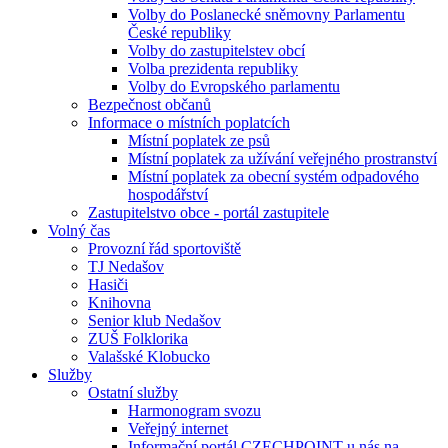
Volby do Poslanecké sněmovny Parlamentu
České republiky
Volby do zastupitelstev obcí
Volba prezidenta republiky
Volby do Evropského parlamentu
Bezpečnost občanů
Informace o místních poplatcích
Místní poplatek ze psů
Místní poplatek za užívání veřejného prostranství
Místní poplatek za obecní systém odpadového
hospodářství
Zastupitelstvo obce - portál zastupitele
Volný čas
Provozní řád sportoviště
TJ Nedašov
Hasiči
Knihovna
Senior klub Nedašov
ZUŠ Folklorika
Valašské Klobucko
Služby
Ostatní služby
Harmonogram svozu
Veřejný internet
Informační portál CZECHPOINT u nás na