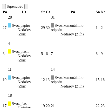
Srpen
2026
Po
Út
St
Čt
Pá
So
Ne
28
31
Svoz papíru
Svoz komunálního
27
29
30
1
2
Nedašov
odpadu
(Zlín)
Nedašov (Zlín)
4
Svoz plastu
3
5
6
7
8
9
Nedašov
(Zlín)
11
14
Svoz papíru
Svoz komunálního
10
12
13
15
16
Nedašov
odpadu
(Zlín)
Nedašov (Zlín)
18
Svoz plastu
17
19
20
21
22
23
Nedašov