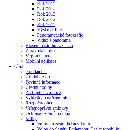
Rok 2015
Rok 2014
Rok 2013
Rok 2012
Rok 2011
Výškové foto
Panoramatické fotografie
Video a panorama
Hlášení místního rozhlasu
Zpravodaje obce
Vzpomínáme
Mobilní aplikace
Úřad
e-podatelna
Úřední deska
Povinné informace
Úřední hodiny
Zastupitelstvo obce
Vyhlášky a nařízení obce
Rozpočty obce
Veřejnoprávní smlouvy
Ochrana osobních údajů
Volby
Volby do zastupitelstev krajů
Volby do Senátu Parlamentu České republiky