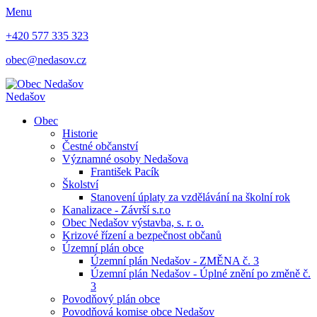
Menu
+420 577 335 323
obec@nedasov.cz
Nedašov
Obec
Historie
Čestné občanství
Významné osoby Nedašova
František Pacík
Školství
Stanovení úplaty za vzdělávání na školní rok
Kanalizace - Závrší s.r.o
Obec Nedašov výstavba, s. r. o.
Krizové řízení a bezpečnost občanů
Územní plán obce
Územní plán Nedašov - ZMĚNA č. 3
Územní plán Nedašov - Úplné znění po změně č.
3
Povodňový plán obce
Povodňová komise obce Nedašov