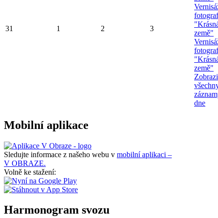
Vernisá
fotograf
"Krásn
31
1
2
3
země"
Vernisá
fotograf
"Krásn
země"
Zobrazi
všechn
záznam
dne
Mobilní aplikace
Sledujte informace z našeho webu v
mobilní aplikaci –
V OBRAZE.
Volně ke stažení:
Harmonogram svozu