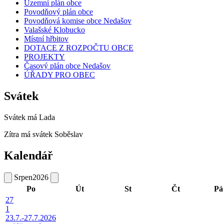
Územní plán obce
Povodňový plán obce
Povodňová komise obce Nedašov
Valašské Klobucko
Místní hřbitov
DOTACE Z ROZPOČTU OBCE
PROJEKTY
Časový plán obce Nedašov
ÚŘADY PRO OBEC
Svátek
Svátek má
Lada
Zítra má svátek
Soběslav
Kalendář
Srpen
2026
Po
Út
St
Čt
Pá
27
1
23.7.-27.7.2026