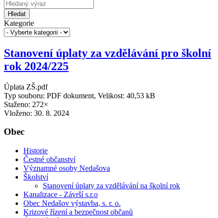
Hledat
Kategorie
Stanovení úplaty za vzdělávání pro školní
rok 2024/225
Úplata ZŠ.pdf
Typ souboru: PDF dokument, Velikost: 40,53 kB
Staženo: 272×
Vloženo:
30. 8. 2024
Obec
Historie
Čestné občanství
Významné osoby Nedašova
Školství
Stanovení úplaty za vzdělávání na školní rok
Kanalizace - Závrší s.r.o
Obec Nedašov výstavba, s. r. o.
Krizové řízení a bezpečnost občanů