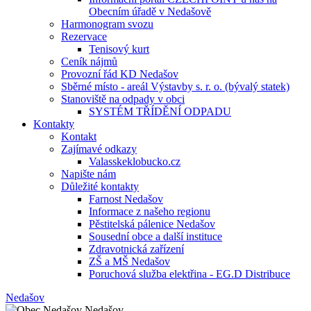
Obecním úřadě v Nedašově
Harmonogram svozu
Rezervace
Tenisový kurt
Ceník nájmů
Provozní řád KD Nedašov
Sběrné místo - areál Výstavby s. r. o. (bývalý statek)
Stanoviště na odpady v obci
SYSTÉM TŘÍDĚNÍ ODPADU
Kontakty
Kontakt
Zajímavé odkazy
Valasskeklobucko.cz
Napište nám
Důležité kontakty
Farnost Nedašov
Informace z našeho regionu
Pěstitelská pálenice Nedašov
Sousední obce a další instituce
Zdravotnická zařízení
ZŠ a MŠ Nedašov
Poruchová služba elektřina - EG.D Distribuce
Nedašov
Nedašov