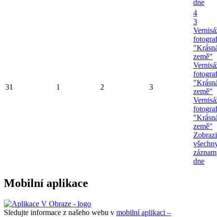
dne
4
3
Vernisá
fotograf
"Krásn
země"
Vernisá
fotograf
"Krásn
31
1
2
3
země"
Vernisá
fotograf
"Krásn
země"
Zobrazi
všechn
záznam
dne
Mobilní aplikace
Sledujte informace z našeho webu v
mobilní aplikaci –