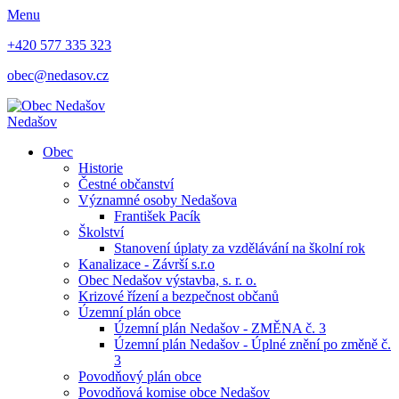
Menu
+420 577 335 323
obec@nedasov.cz
Nedašov
Obec
Historie
Čestné občanství
Významné osoby Nedašova
František Pacík
Školství
Stanovení úplaty za vzdělávání na školní rok
Kanalizace - Závrší s.r.o
Obec Nedašov výstavba, s. r. o.
Krizové řízení a bezpečnost občanů
Územní plán obce
Územní plán Nedašov - ZMĚNA č. 3
Územní plán Nedašov - Úplné znění po změně č.
3
Povodňový plán obce
Povodňová komise obce Nedašov