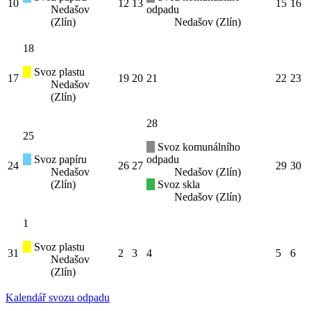
10
12
13
15
16
Nedašov
odpadu
(Zlín)
Nedašov (Zlín)
18
Svoz plastu
17
19
20
21
22
23
Nedašov
(Zlín)
28
25
Svoz komunálního
Svoz papíru
odpadu
24
26
27
29
30
Nedašov
Nedašov (Zlín)
(Zlín)
Svoz skla
Nedašov (Zlín)
1
Svoz plastu
31
2
3
4
5
6
Nedašov
(Zlín)
Kalendář svozu odpadu