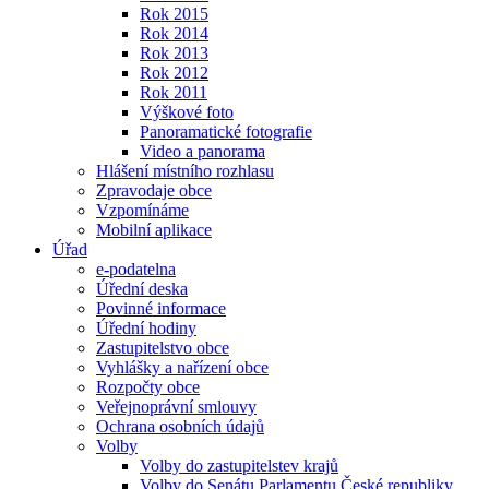
Rok 2015
Rok 2014
Rok 2013
Rok 2012
Rok 2011
Výškové foto
Panoramatické fotografie
Video a panorama
Hlášení místního rozhlasu
Zpravodaje obce
Vzpomínáme
Mobilní aplikace
Úřad
e-podatelna
Úřední deska
Povinné informace
Úřední hodiny
Zastupitelstvo obce
Vyhlášky a nařízení obce
Rozpočty obce
Veřejnoprávní smlouvy
Ochrana osobních údajů
Volby
Volby do zastupitelstev krajů
Volby do Senátu Parlamentu České republiky