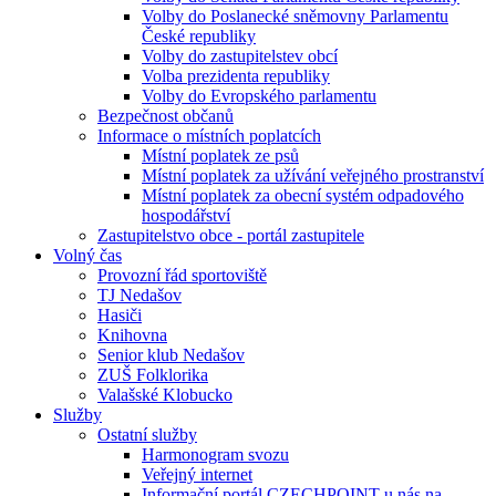
Volby do Poslanecké sněmovny Parlamentu
České republiky
Volby do zastupitelstev obcí
Volba prezidenta republiky
Volby do Evropského parlamentu
Bezpečnost občanů
Informace o místních poplatcích
Místní poplatek ze psů
Místní poplatek za užívání veřejného prostranství
Místní poplatek za obecní systém odpadového
hospodářství
Zastupitelstvo obce - portál zastupitele
Volný čas
Provozní řád sportoviště
TJ Nedašov
Hasiči
Knihovna
Senior klub Nedašov
ZUŠ Folklorika
Valašské Klobucko
Služby
Ostatní služby
Harmonogram svozu
Veřejný internet
Informační portál CZECHPOINT u nás na