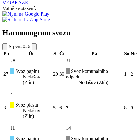
V OBRAZE.
Volně ke stažení:
Harmonogram svozu
Srpen
2026
Po
Út
St
Čt
Pá
So
Ne
28
31
Svoz papíru
Svoz komunálního
27
29
30
1
2
Nedašov
odpadu
(Zlín)
Nedašov (Zlín)
4
Svoz plastu
3
5
6
7
8
9
Nedašov
(Zlín)
11
14
Svoz papíru
Svoz komunálního