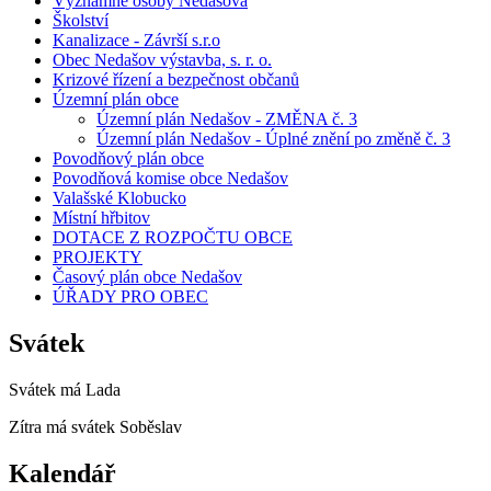
Významné osoby Nedašova
Školství
Kanalizace - Závrší s.r.o
Obec Nedašov výstavba, s. r. o.
Krizové řízení a bezpečnost občanů
Územní plán obce
Územní plán Nedašov - ZMĚNA č. 3
Územní plán Nedašov - Úplné znění po změně č. 3
Povodňový plán obce
Povodňová komise obce Nedašov
Valašské Klobucko
Místní hřbitov
DOTACE Z ROZPOČTU OBCE
PROJEKTY
Časový plán obce Nedašov
ÚŘADY PRO OBEC
Svátek
Svátek má
Lada
Zítra má svátek
Soběslav
Kalendář