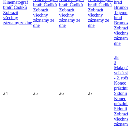
Kinematograf
hrad
bratří Čadíků
bratří Čadíků
bratří Čadíků
bratří Čadíků
Brumo
Zobrazit
Zobrazit
Zobrazit
Zobrazit
Tajemn
všechny
všechny
všechny
všechny
hrad
záznamy ze
záznamy ze
záznamy ze
záznamy ze dne
Brumo
dne
dne
dne
Zobrazi
všechn
záznam
dne
28
3
Malá pá
velká 
- 2. roč
Konec
prázdni
24
25
26
27
Sidonii
Konec
prázdni
Sidonii
Zobrazi
všechn
záznam