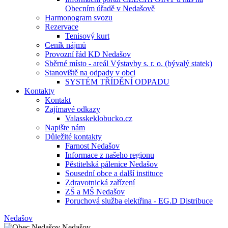
Obecním úřadě v Nedašově
Harmonogram svozu
Rezervace
Tenisový kurt
Ceník nájmů
Provozní řád KD Nedašov
Sběrné místo - areál Výstavby s. r. o. (bývalý statek)
Stanoviště na odpady v obci
SYSTÉM TŘÍDĚNÍ ODPADU
Kontakty
Kontakt
Zajímavé odkazy
Valasskeklobucko.cz
Napište nám
Důležité kontakty
Farnost Nedašov
Informace z našeho regionu
Pěstitelská pálenice Nedašov
Sousední obce a další instituce
Zdravotnická zařízení
ZŠ a MŠ Nedašov
Poruchová služba elektřina - EG.D Distribuce
Nedašov
Nedašov