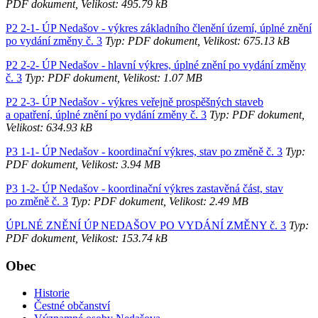
PDF dokument, Velikost: 495.79 kB
P2 2-1- ÚP Nedašov - výkres základního členění území, úplné znění
po vydání změny č. 3
Typ: PDF dokument, Velikost: 675.13 kB
P2 2-2- ÚP Nedašov - hlavní výkres, úplné znění po vydání změny
č. 3
Typ: PDF dokument, Velikost: 1.07 MB
P2 2-3- ÚP Nedašov - výkres veřejně prospěšných staveb
a opatření, úplné znění po vydání změny č. 3
Typ: PDF dokument,
Velikost: 634.93 kB
P3 1-1- ÚP Nedašov - koordinační výkres, stav po změně č. 3
Typ:
PDF dokument, Velikost: 3.94 MB
P3 1-2- ÚP Nedašov - koordinační výkres zastavěná část, stav
po změně č. 3
Typ: PDF dokument, Velikost: 2.49 MB
ÚPLNÉ ZNĚNÍ ÚP NEDAŠOV PO VYDÁNÍ ZMĚNY č. 3
Typ:
PDF dokument, Velikost: 153.74 kB
Obec
Historie
Čestné občanství