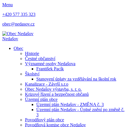
Menu
+420 577 335 323
obec@nedasov.cz
Nedašov
Obec
Historie
Čestné občanství
Významné osoby Nedašova
František Pacík
Školství
Stanovení úplaty za vzdělávání na školní rok
Kanalizace - Závrší s.r.o
Obec Nedašov výstavba, s. r. o.
Krizové řízení a bezpečnost občanů
Územní plán obce
Územní plán Nedašov - ZMĚNA č. 3
Územní plán Nedašov - Úplné znění po změně č.
3
Povodňový plán obce
Povodňová komise obce Nedašov