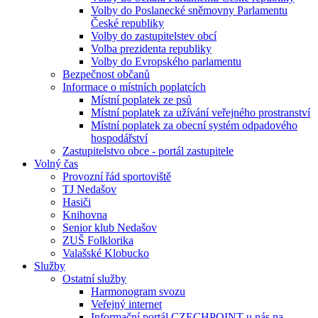
Volby do Poslanecké sněmovny Parlamentu
České republiky
Volby do zastupitelstev obcí
Volba prezidenta republiky
Volby do Evropského parlamentu
Bezpečnost občanů
Informace o místních poplatcích
Místní poplatek ze psů
Místní poplatek za užívání veřejného prostranství
Místní poplatek za obecní systém odpadového
hospodářství
Zastupitelstvo obce - portál zastupitele
Volný čas
Provozní řád sportoviště
TJ Nedašov
Hasiči
Knihovna
Senior klub Nedašov
ZUŠ Folklorika
Valašské Klobucko
Služby
Ostatní služby
Harmonogram svozu
Veřejný internet
Informační portál CZECHPOINT u nás na