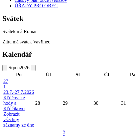
Časový plán obce Nedašov
ÚŘADY PRO OBEC
Svátek
Svátek má
Roman
Zítra má svátek
Vavřinec
Kalendář
Srpen
2026
Po
Út
St
Čt
Pá
27
1
23.7.-27.7.2026
Kľúčovské
hody a
28
29
30
31
Kľúčikovo
Zobrazit
všechny
záznamy ze dne
5