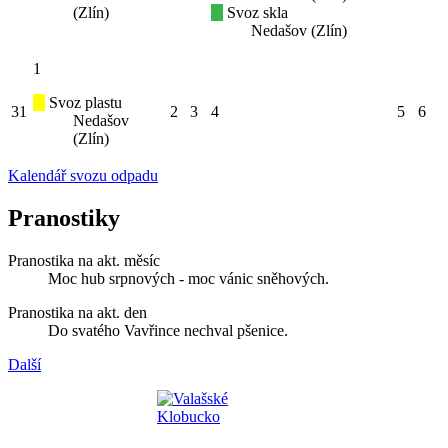
(Zlín)
Svoz skla
Nedašov (Zlín)
1
Svoz plastu
31
2
3
4
5
6
Nedašov
(Zlín)
Kalendář svozu odpadu
Pranostiky
Pranostika na akt. měsíc
Moc hub srpnových - moc vánic sněhových.
Pranostika na akt. den
Do svatého Vavřince nechval pšenice.
Další