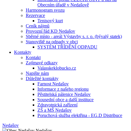
Obecním úřadě v Nedašově
Harmonogram svozu
Rezervace
Tenisový kurt
Ceník nájmů
Provozní řád KD Nedašov
Sběrné místo - areál Výstavby s. r. o. (bývalý statek)
Stanoviště na odpady v obci
SYSTÉM TŘÍDĚNÍ ODPADU
Kontakty
Kontakt
Zajímavé odkazy
Valasskeklobucko.cz
Napište nám
Důležité kontakty
Farnost Nedašov
Informace z našeho regionu
Pěstitelská pálenice Nedašov
Sousední obce a další instituce
Zdravotnická zařízení
ZŠ a MŠ Nedašov
Poruchová služba elektřina - EG.D Distribuce
Nedašov
Nedašov