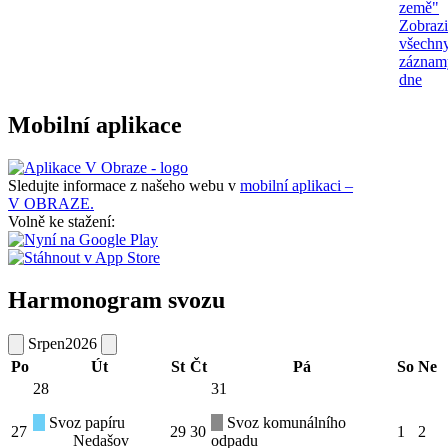
země"
Zobrazi
všechn
záznam
dne
Mobilní aplikace
Sledujte informace z našeho webu v
mobilní aplikaci –
V OBRAZE.
Volně ke stažení:
Harmonogram svozu
Srpen
2026
Po
Út
St
Čt
Pá
So
Ne
28
31
Svoz papíru
Svoz komunálního
27
29
30
1
2
Nedašov
odpadu