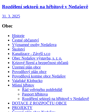
Rozdělení sektorů na hřbitově v Nedašově
31. 3. 2025
Obec
Historie
Čestné občanství
Významné osoby Nedašova
Školství
Kanalizace - Závrší s.r.o
Obec Nedašov výstavba, s. r. o.
Krizové řízení a bezpečnost občanů
Územní plán obce
Povodňový plán obce
Povodňová komise obce Nedašov
Valašské Klobucko
Místní hřbitov
Řád veřejného pohřebiště
Pasport hřbitova
Rozdělení sektorů na hřbitově v Nedašově
DOTACE Z ROZPOČTU OBCE
PROJEKTY