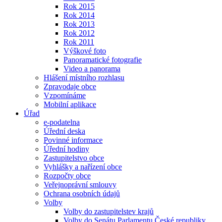
Rok 2015
Rok 2014
Rok 2013
Rok 2012
Rok 2011
Výškové foto
Panoramatické fotografie
Video a panorama
Hlášení místního rozhlasu
Zpravodaje obce
Vzpomínáme
Mobilní aplikace
Úřad
e-podatelna
Úřední deska
Povinné informace
Úřední hodiny
Zastupitelstvo obce
Vyhlášky a nařízení obce
Rozpočty obce
Veřejnoprávní smlouvy
Ochrana osobních údajů
Volby
Volby do zastupitelstev krajů
Volby do Senátu Parlamentu České republiky