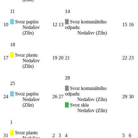
11
14
Svoz papíru
Svoz komunálního
10
12
13
15
16
Nedašov
odpadu
(Zlín)
Nedašov (Zlín)
18
Svoz plastu
17
19
20
21
22
23
Nedašov
(Zlín)
28
25
Svoz komunálního
Svoz papíru
odpadu
24
26
27
29
30
Nedašov
Nedašov (Zlín)
(Zlín)
Svoz skla
Nedašov (Zlín)
1
Svoz plastu
31
2
3
4
5
6