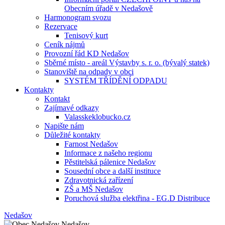
Obecním úřadě v Nedašově
Harmonogram svozu
Rezervace
Tenisový kurt
Ceník nájmů
Provozní řád KD Nedašov
Sběrné místo - areál Výstavby s. r. o. (bývalý statek)
Stanoviště na odpady v obci
SYSTÉM TŘÍDĚNÍ ODPADU
Kontakty
Kontakt
Zajímavé odkazy
Valasskeklobucko.cz
Napište nám
Důležité kontakty
Farnost Nedašov
Informace z našeho regionu
Pěstitelská pálenice Nedašov
Sousední obce a další instituce
Zdravotnická zařízení
ZŠ a MŠ Nedašov
Poruchová služba elektřina - EG.D Distribuce
Nedašov
Nedašov