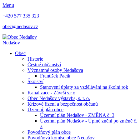
Menu
+420 577 335 323
obec@nedasov.cz
Nedašov
Obec
Historie
Čestné občanství
Významné osoby Nedašova
František Pacík
Školství
Stanovení úplaty za vzdělávání na školní rok
Kanalizace - Závrší s.r.o
Obec Nedašov výstavba, s. r. o.
Krizové řízení a bezpečnost občanů
Územní plán obce
Územní plán Nedašov - ZMĚNA č. 3
Územní plán Nedašov - Úplné znění po změně č.
3
Povodňový plán obce
Povodňová komise obce Nedašov