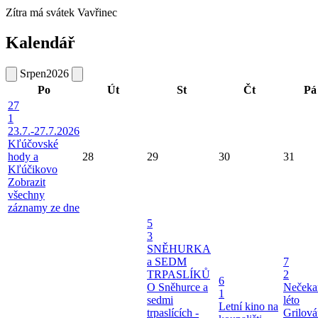
Zítra má svátek
Vavřinec
Kalendář
Srpen
2026
Po
Út
St
Čt
Pá
27
1
23.7.-27.7.2026
Kľúčovské
hody a
28
29
30
31
Kľúčikovo
Zobrazit
všechny
záznamy ze dne
5
3
SNĚHURKA
a SEDM
7
TRPASLÍKŮ
2
6
O Sněhurce a
Nečeka
1
sedmi
léto
Letní kino na
trpaslících -
Grilová