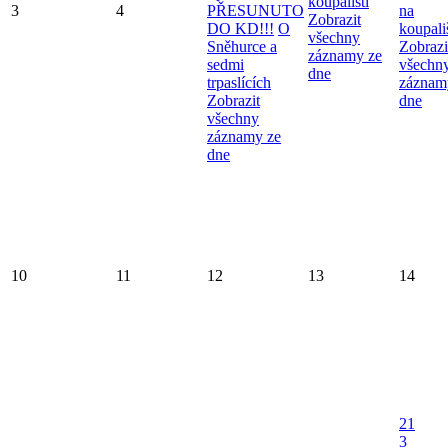
koupališti
3
4
PŘESUNUTO
na
Zobrazit
DO KD!!!
O
koupališ
všechny
Sněhurce a
Zobrazi
záznamy ze
sedmi
všechn
dne
trpaslících
záznam
Zobrazit
dne
všechny
záznamy ze
dne
10
11
12
13
14
21
3