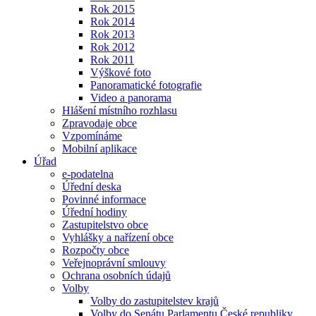
Rok 2015
Rok 2014
Rok 2013
Rok 2012
Rok 2011
Výškové foto
Panoramatické fotografie
Video a panorama
Hlášení místního rozhlasu
Zpravodaje obce
Vzpomínáme
Mobilní aplikace
Úřad
e-podatelna
Úřední deska
Povinné informace
Úřední hodiny
Zastupitelstvo obce
Vyhlášky a nařízení obce
Rozpočty obce
Veřejnoprávní smlouvy
Ochrana osobních údajů
Volby
Volby do zastupitelstev krajů
Volby do Senátu Parlamentu České republiky