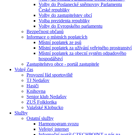
Volby do Poslanecké sněmovny Parlamentu
České republiky
Volby do zastupitelstev obcí
Volba prezidenta republiky
Volby do Evropského parlamentu
Bezpečnost občanů
Informace o místních poplatcích
Místní poplatek ze psů
Místní poplatek za užívání veřejného prostranství
Místní poplatek za obecní systém odpadového
hospodářství
Zastupitelstvo obce - portál zastupitele
Volný čas
Provozní řád sportoviště
TJ Nedašov
Hasiči
Knihovna
Senior klub Nedašov
ZUŠ Folklorika
Valašské Klobucko
Služby
Ostatní služby
Harmonogram svozu
Veřejný internet
Informační portál CZECHPOINT u nás na