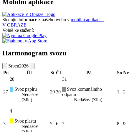
Mobilní aplikace
Sledujte informace z našeho webu v
mobilní aplikaci –
V OBRAZE.
Volně ke stažení:
Harmonogram svozu
Srpen
2026
Po
Út
St
Čt
Pá
So
Ne
28
31
Svoz papíru
Svoz komunálního
27
29
30
1
2
Nedašov
odpadu
(Zlín)
Nedašov (Zlín)
4
Svoz plastu
3
5
6
7
8
9
Nedašov
(Zlín)