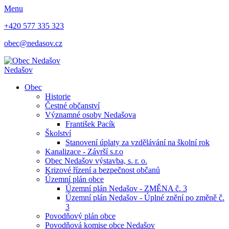
Menu
+420 577 335 323
obec@nedasov.cz
Nedašov
Obec
Historie
Čestné občanství
Významné osoby Nedašova
František Pacík
Školství
Stanovení úplaty za vzdělávání na školní rok
Kanalizace - Závrší s.r.o
Obec Nedašov výstavba, s. r. o.
Krizové řízení a bezpečnost občanů
Územní plán obce
Územní plán Nedašov - ZMĚNA č. 3
Územní plán Nedašov - Úplné znění po změně č.
3
Povodňový plán obce
Povodňová komise obce Nedašov