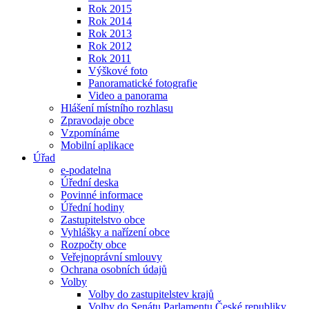
Rok 2015
Rok 2014
Rok 2013
Rok 2012
Rok 2011
Výškové foto
Panoramatické fotografie
Video a panorama
Hlášení místního rozhlasu
Zpravodaje obce
Vzpomínáme
Mobilní aplikace
Úřad
e-podatelna
Úřední deska
Povinné informace
Úřední hodiny
Zastupitelstvo obce
Vyhlášky a nařízení obce
Rozpočty obce
Veřejnoprávní smlouvy
Ochrana osobních údajů
Volby
Volby do zastupitelstev krajů
Volby do Senátu Parlamentu České republiky