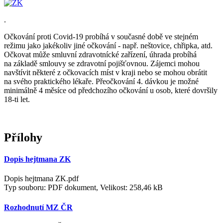
.
Očkování proti Covid-19 probíhá v současné době ve stejném
režimu jako jakékoliv jiné očkování - např. neštovice, chřipka, atd.
Očkovat může smluvní zdravotnícké zařízení, úhrada probíhá
na základě smlouvy se zdravotní pojišťovnou. Zájemci mohou
navštívit některé z očkovacích míst v kraji nebo se mohou obrátit
na svého praktického lékaře. Přeočkování 4. dávkou je možné
minimálně 4 měsíce od předchozího očkování u osob, které dovršily
18-ti let.
Přílohy
Dopis hejtmana ZK
Dopis hejtmana ZK.pdf
Typ souboru: PDF dokument, Velikost: 258,46 kB
Rozhodnutí MZ ČR