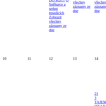
DO KD!!!
O
všechny
všechn
Sněhurce a
záznamy ze
záznam
sedmi
dne
dne
trpaslících
Zobrazit
všechny
záznamy ze
dne
10
11
12
13
14
21
3
TAJE