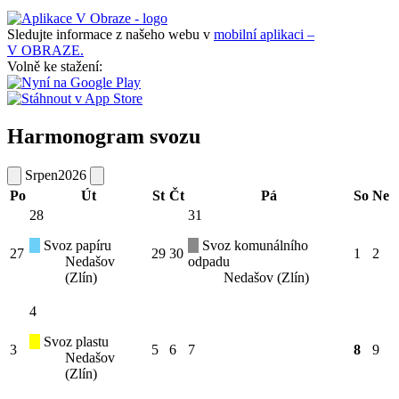
Sledujte informace z našeho webu v
mobilní aplikaci –
V OBRAZE.
Volně ke stažení:
Harmonogram svozu
Srpen
2026
Po
Út
St
Čt
Pá
So
Ne
28
31
Svoz papíru
Svoz komunálního
27
29
30
1
2
Nedašov
odpadu
(Zlín)
Nedašov (Zlín)
4
Svoz plastu
3
5
6
7
8
9
Nedašov
(Zlín)