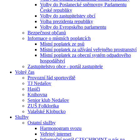
Volby do Poslanecké sněmovny Parlamentu
České republiky
Volby do zastupitelstev obcí
Volba prezidenta republiky
Volby do Evropského parlamentu
Bezpečnost občanů
Informace o místních poplatcích
Místní poplatek ze psů
Místní poplatek za užívání veřejného prostranství
Místní poplatek za obecní systém odpadového
hospodářství
Zastupitelstvo obce - portál zastupitele
Volný čas
Provozní řád sportoviště
TJ Nedašov
Hasiči
Knihovna
Senior klub Nedašov
ZUŠ Folklorika
Valašské Klobucko
Služby
Ostatní služby
Harmonogram svozu
Veřejný internet
Informační portál CZECHPOINT u nás na