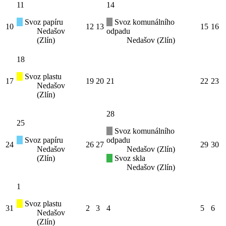
11
14
Svoz papíru
Svoz komunálního
10
12
13
15
16
Nedašov
odpadu
(Zlín)
Nedašov (Zlín)
18
Svoz plastu
17
19
20
21
22
23
Nedašov
(Zlín)
28
25
Svoz komunálního
Svoz papíru
odpadu
24
26
27
29
30
Nedašov
Nedašov (Zlín)
(Zlín)
Svoz skla
Nedašov (Zlín)
1
Svoz plastu
31
2
3
4
5
6
Nedašov
(Zlín)