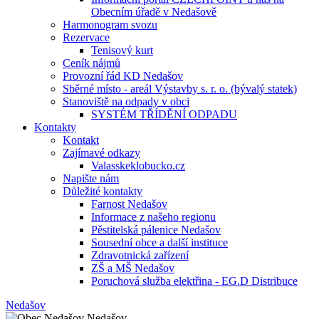
Obecním úřadě v Nedašově
Harmonogram svozu
Rezervace
Tenisový kurt
Ceník nájmů
Provozní řád KD Nedašov
Sběrné místo - areál Výstavby s. r. o. (bývalý statek)
Stanoviště na odpady v obci
SYSTÉM TŘÍDĚNÍ ODPADU
Kontakty
Kontakt
Zajímavé odkazy
Valasskeklobucko.cz
Napište nám
Důležité kontakty
Farnost Nedašov
Informace z našeho regionu
Pěstitelská pálenice Nedašov
Sousední obce a další instituce
Zdravotnická zařízení
ZŠ a MŠ Nedašov
Poruchová služba elektřina - EG.D Distribuce
Nedašov
Nedašov