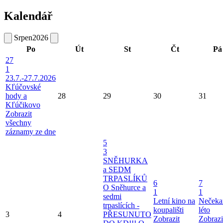
Kalendář
Srpen
2026
Po
Út
St
Čt
Pá
27
1
23.7.-27.7.2026
Kľúčovské
hody a
28
29
30
31
Kľúčikovo
Zobrazit
všechny
záznamy ze dne
5
3
SNĚHURKA
a SEDM
TRPASLÍKŮ
6
7
O Sněhurce a
1
1
sedmi
Letní kino na
Nečeka
trpaslících -
koupališti
léto
3
4
PŘESUNUTO
Zobrazit
Zobrazi