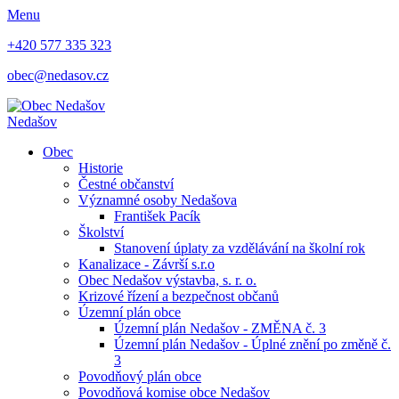
Menu
+420 577 335 323
obec@nedasov.cz
Nedašov
Obec
Historie
Čestné občanství
Významné osoby Nedašova
František Pacík
Školství
Stanovení úplaty za vzdělávání na školní rok
Kanalizace - Závrší s.r.o
Obec Nedašov výstavba, s. r. o.
Krizové řízení a bezpečnost občanů
Územní plán obce
Územní plán Nedašov - ZMĚNA č. 3
Územní plán Nedašov - Úplné znění po změně č.
3
Povodňový plán obce
Povodňová komise obce Nedašov