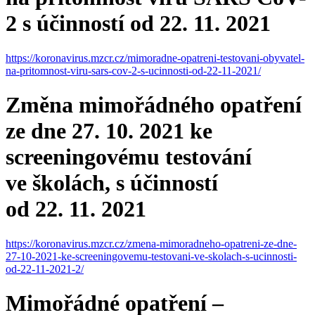
2 s účinností od 22. 11. 2021
https://koronavirus.mzcr.cz/mimoradne-opatreni-testovani-obyvatel-
na-pritomnost-viru-sars-cov-2-s-ucinnosti-od-22-11-2021/
Změna mimořádného opatření
ze dne 27. 10. 2021 ke
screeningovému testování
ve školách, s účinností
od 22. 11. 2021
https://koronavirus.mzcr.cz/zmena-mimoradneho-opatreni-ze-dne-
27-10-2021-ke-screeningovemu-testovani-ve-skolach-s-ucinnosti-
od-22-11-2021-2/
Mimořádné opatření –