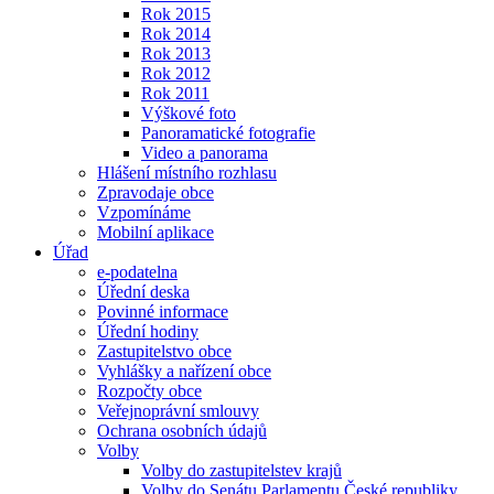
Rok 2015
Rok 2014
Rok 2013
Rok 2012
Rok 2011
Výškové foto
Panoramatické fotografie
Video a panorama
Hlášení místního rozhlasu
Zpravodaje obce
Vzpomínáme
Mobilní aplikace
Úřad
e-podatelna
Úřední deska
Povinné informace
Úřední hodiny
Zastupitelstvo obce
Vyhlášky a nařízení obce
Rozpočty obce
Veřejnoprávní smlouvy
Ochrana osobních údajů
Volby
Volby do zastupitelstev krajů
Volby do Senátu Parlamentu České republiky