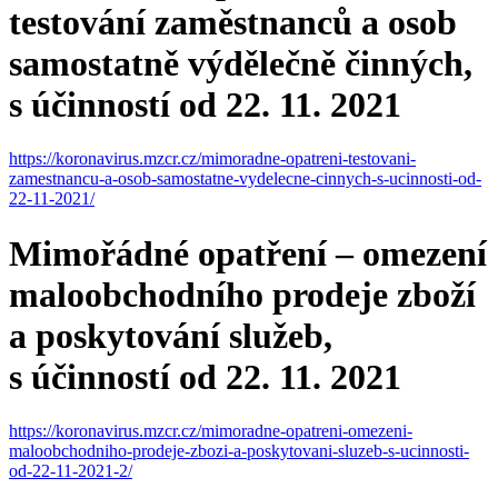
testování zaměstnanců a osob
samostatně výdělečně činných,
s účinností od 22. 11. 2021
https://koronavirus.mzcr.cz/mimoradne-opatreni-testovani-
zamestnancu-a-osob-samostatne-vydelecne-cinnych-s-ucinnosti-od-
22-11-2021/
Mimořádné opatření – omezení
maloobchodního prodeje zboží
a poskytování služeb,
s účinností od 22. 11. 2021
https://koronavirus.mzcr.cz/mimoradne-opatreni-omezeni-
maloobchodniho-prodeje-zbozi-a-poskytovani-sluzeb-s-ucinnosti-
od-22-11-2021-2/