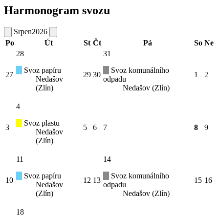
Harmonogram svozu
Srpen
2026
Po
Út
St
Čt
Pá
So
Ne
28
31
Svoz papíru
Svoz komunálního
27
29
30
1
2
Nedašov
odpadu
(Zlín)
Nedašov (Zlín)
4
Svoz plastu
3
5
6
7
8
9
Nedašov
(Zlín)
11
14
Svoz papíru
Svoz komunálního
10
12
13
15
16
Nedašov
odpadu
(Zlín)
Nedašov (Zlín)
18