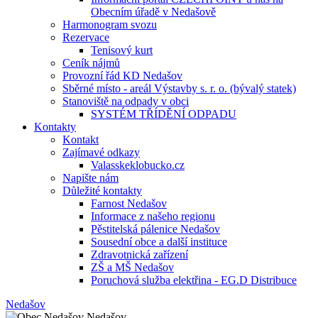
Obecním úřadě v Nedašově
Harmonogram svozu
Rezervace
Tenisový kurt
Ceník nájmů
Provozní řád KD Nedašov
Sběrné místo - areál Výstavby s. r. o. (bývalý statek)
Stanoviště na odpady v obci
SYSTÉM TŘÍDĚNÍ ODPADU
Kontakty
Kontakt
Zajímavé odkazy
Valasskeklobucko.cz
Napište nám
Důležité kontakty
Farnost Nedašov
Informace z našeho regionu
Pěstitelská pálenice Nedašov
Sousední obce a další instituce
Zdravotnická zařízení
ZŠ a MŠ Nedašov
Poruchová služba elektřina - EG.D Distribuce
Nedašov
Nedašov