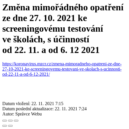
Změna mimořádného opatření
ze dne 27. 10. 2021 ke
screeningovému testování
ve školách, s účinností
od 22. 11. a od 6. 12 2021
https://koronavirus.mzcr.cz/zmena-mimoradneho-opatreni-ze-dne-
27-10-2021-ke-screeningovemu-testovani-ve-skolach-s-ucinnosti-
od-22-11-a-od-6-12-2021/
Datum vložení:
22. 11. 2021 7:15
Datum poslední aktualizace:
22. 11. 2021 7:24
Autor:
Správce Webu