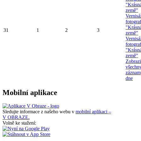
"Krásn
země"
Vernisá
fotograf
"Krásn
31
1
2
3
země"
Vernisá
fotograf
"Krásn
země"
Zobrazi
všechn
záznam
dne
Mobilní aplikace
Sledujte informace z našeho webu v
mobilní aplikaci –
V OBRAZE.
Volně ke stažení: