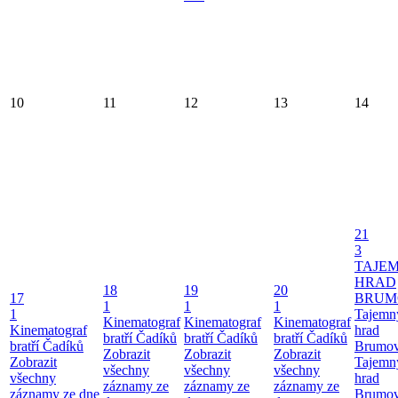
10
11
12
13
14
21
3
TAJE
HRAD
18
19
20
17
BRUM
1
1
1
1
Tajemn
Kinematograf
Kinematograf
Kinematograf
Kinematograf
hrad
bratří Čadíků
bratří Čadíků
bratří Čadíků
bratří Čadíků
Brumo
Zobrazit
Zobrazit
Zobrazit
Zobrazit
Tajemn
všechny
všechny
všechny
všechny
hrad
záznamy ze
záznamy ze
záznamy ze
záznamy ze dne
Brumo