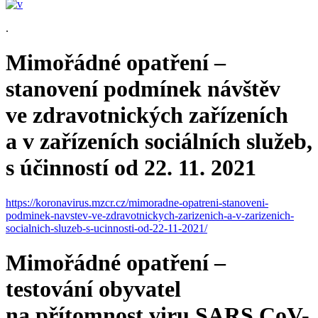
.
Mimořádné opatření –
stanovení podmínek návštěv
ve zdravotnických zařízeních
a v zařízeních sociálních služeb,
s účinností od 22. 11. 2021
https://koronavirus.mzcr.cz/mimoradne-opatreni-stanoveni-
podminek-navstev-ve-zdravotnickych-zarizenich-a-v-zarizenich-
socialnich-sluzeb-s-ucinnosti-od-22-11-2021/
Mimořádné opatření –
testování obyvatel
na přítomnost viru SARS CoV-