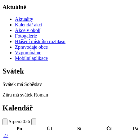
Aktuálně
Aktuality
Kalendář akcí
Akce v okolí
Fotogalerie
Hlášení místního rozhlasu
Zpravodaje obce
Vzpomínáme
Mobilní aplikace
Svátek
Svátek má
Soběslav
Zítra má svátek
Roman
Kalendář
Srpen
2026
Po
Út
St
Čt
Pá
27