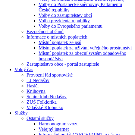
Volby do Poslanecké sněmovny Parlamentu
České republiky
Volby do zastupitelstev obcí
Volba prezidenta republiky
Volby do Evropského parlamentu
Bezpečnost občanů
Informace o místních poplatcích
Místní poplatek ze psů
Místní poplatek za užívání veřejného prostranství
Místní poplatek za obecní systém odpadového
hospodářství
Zastupitelstvo obce - portál zastupitele
Volný čas
Provozní řád sportoviště
TJ Nedašov
Hasiči
Knihovna
Senior klub Nedašov
ZUŠ Folklorika
Valašské Klobucko
Služby
Ostatní služby
Harmonogram svozu
Veřejný internet
Informační portál CZECHPOINT u nás na