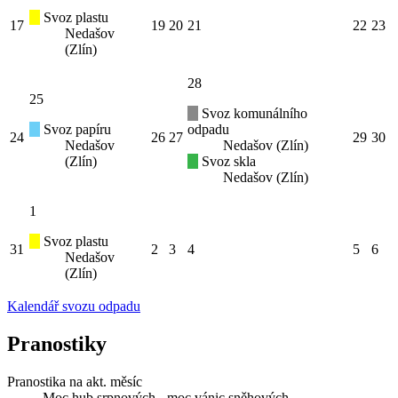
Svoz plastu
17
19
20
21
22
23
Nedašov
(Zlín)
28
25
Svoz komunálního
Svoz papíru
odpadu
24
26
27
29
30
Nedašov
Nedašov (Zlín)
(Zlín)
Svoz skla
Nedašov (Zlín)
1
Svoz plastu
31
2
3
4
5
6
Nedašov
(Zlín)
Kalendář svozu odpadu
Pranostiky
Pranostika na akt. měsíc
Moc hub srpnových - moc vánic sněhových.