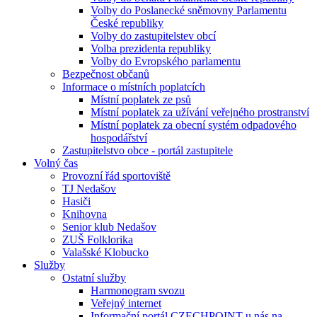
Volby do Poslanecké sněmovny Parlamentu
České republiky
Volby do zastupitelstev obcí
Volba prezidenta republiky
Volby do Evropského parlamentu
Bezpečnost občanů
Informace o místních poplatcích
Místní poplatek ze psů
Místní poplatek za užívání veřejného prostranství
Místní poplatek za obecní systém odpadového
hospodářství
Zastupitelstvo obce - portál zastupitele
Volný čas
Provozní řád sportoviště
TJ Nedašov
Hasiči
Knihovna
Senior klub Nedašov
ZUŠ Folklorika
Valašské Klobucko
Služby
Ostatní služby
Harmonogram svozu
Veřejný internet
Informační portál CZECHPOINT u nás na