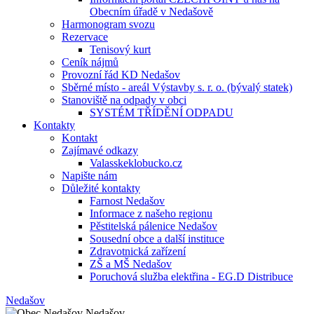
Obecním úřadě v Nedašově
Harmonogram svozu
Rezervace
Tenisový kurt
Ceník nájmů
Provozní řád KD Nedašov
Sběrné místo - areál Výstavby s. r. o. (bývalý statek)
Stanoviště na odpady v obci
SYSTÉM TŘÍDĚNÍ ODPADU
Kontakty
Kontakt
Zajímavé odkazy
Valasskeklobucko.cz
Napište nám
Důležité kontakty
Farnost Nedašov
Informace z našeho regionu
Pěstitelská pálenice Nedašov
Sousední obce a další instituce
Zdravotnická zařízení
ZŠ a MŠ Nedašov
Poruchová služba elektřina - EG.D Distribuce
Nedašov
Nedašov