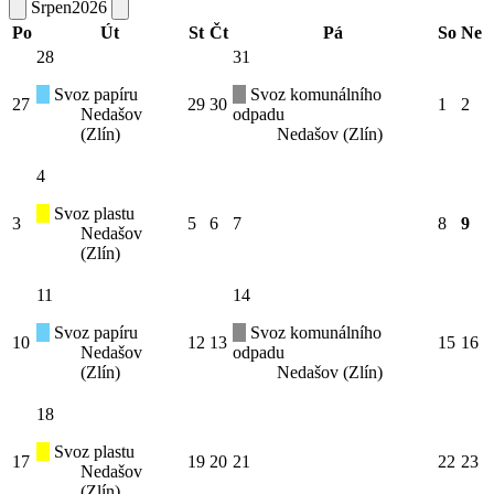
Srpen
2026
Po
Út
St
Čt
Pá
So
Ne
28
31
Svoz papíru
Svoz komunálního
27
29
30
1
2
Nedašov
odpadu
(Zlín)
Nedašov (Zlín)
4
Svoz plastu
3
5
6
7
8
9
Nedašov
(Zlín)
11
14
Svoz papíru
Svoz komunálního
10
12
13
15
16
Nedašov
odpadu
(Zlín)
Nedašov (Zlín)
18
Svoz plastu
17
19
20
21
22
23
Nedašov
(Zlín)