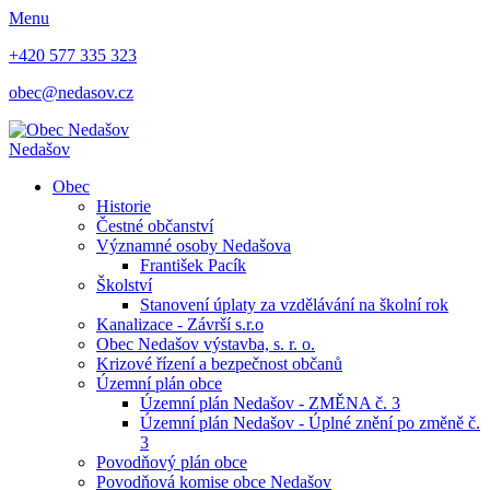
Menu
+420 577 335 323
obec@nedasov.cz
Nedašov
Obec
Historie
Čestné občanství
Významné osoby Nedašova
František Pacík
Školství
Stanovení úplaty za vzdělávání na školní rok
Kanalizace - Závrší s.r.o
Obec Nedašov výstavba, s. r. o.
Krizové řízení a bezpečnost občanů
Územní plán obce
Územní plán Nedašov - ZMĚNA č. 3
Územní plán Nedašov - Úplné znění po změně č.
3
Povodňový plán obce
Povodňová komise obce Nedašov