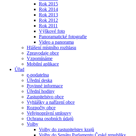
Rok 2015
Rok 2014
Rok 2013
Rok 2012
Rok 2011
Výškové foto
Panoramatické fotografie
Video a panorama
Hlášení místního rozhlasu
Zpravodaje obce
Vzpomínáme
Mobilní aplikace
Úřad
e-podatelna
Úřední deska
Povinné informace
Úřední hodiny
Zastupitelstvo obce
Vyhlášky a nařízení obce
Rozpočty obce
Veřejnoprávní smlouvy
Ochrana osobních údajů
Volby
Volby do zastupitelstev krajů
Volby do Senátu Parlamentu České republiky