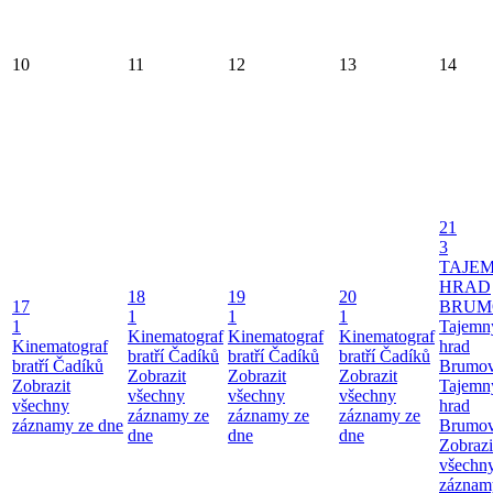
10
11
12
13
14
21
3
TAJE
HRAD
18
19
20
17
BRUM
1
1
1
1
Tajemn
Kinematograf
Kinematograf
Kinematograf
Kinematograf
hrad
bratří Čadíků
bratří Čadíků
bratří Čadíků
bratří Čadíků
Brumo
Zobrazit
Zobrazit
Zobrazit
Zobrazit
Tajemn
všechny
všechny
všechny
všechny
hrad
záznamy ze
záznamy ze
záznamy ze
záznamy ze dne
Brumo
dne
dne
dne
Zobrazi
všechn
záznam