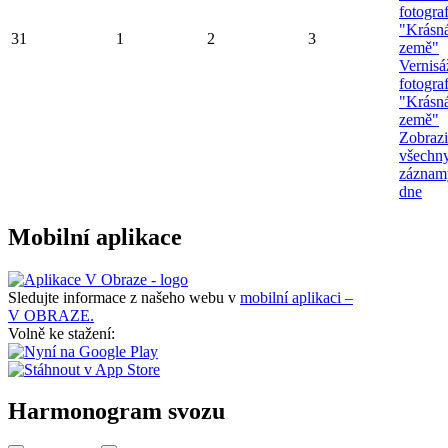
fotograf
"Krásn
31
1
2
3
země"
Vernisá
fotograf
"Krásn
země"
Zobrazi
všechn
záznam
dne
Mobilní aplikace
Sledujte informace z našeho webu v
mobilní aplikaci –
V OBRAZE.
Volně ke stažení:
Harmonogram svozu