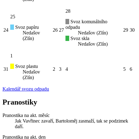
28
25
Svoz komunálního
Svoz papíru
odpadu
24
26
27
29
30
Nedašov
Nedašov (Zlín)
(Zlín)
Svoz skla
Nedašov (Zlín)
1
Svoz plastu
31
2
3
4
5
6
Nedašov
(Zlín)
Kalendář svozu odpadu
Pranostiky
Pranostika na akt. měsíc
Jak Vavřinec zavaří, Bartoloměj zasmaží, tak se podzimek
daří.
Pranostika na akt. den