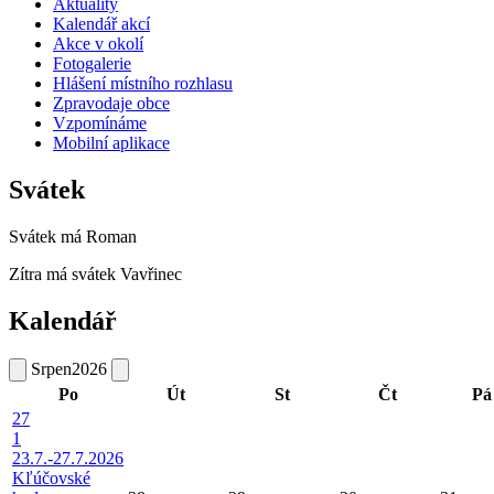
Aktuality
Kalendář akcí
Akce v okolí
Fotogalerie
Hlášení místního rozhlasu
Zpravodaje obce
Vzpomínáme
Mobilní aplikace
Svátek
Svátek má
Roman
Zítra má svátek
Vavřinec
Kalendář
Srpen
2026
Po
Út
St
Čt
Pá
27
1
23.7.-27.7.2026
Kľúčovské