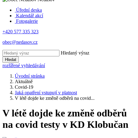
Úřední deska
Kalendář akcí
Fotogalerie
+420 577 335 323
obec@nedasov.cz
Hledaný výraz
Hledat
rozšířené vyhledávání
Úvodní stránka
Aktuálně
Covid-19
Jaká opatření vstupují v platnost
V létě dojde ke změně odběrů na covid...
V létě dojde ke změně odběrů
na covid testy v KD Klobučan