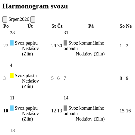
Harmonogram svozu
Srpen
2026
Po
Út
St
Čt
Pá
So
Ne
28
31
Svoz papíru
Svoz komunálního
27
29
30
1
2
Nedašov
odpadu
(Zlín)
Nedašov (Zlín)
4
Svoz plastu
3
5
6
7
8
9
Nedašov
(Zlín)
11
14
Svoz papíru
Svoz komunálního
10
12
13
15
16
Nedašov
odpadu
(Zlín)
Nedašov (Zlín)
18