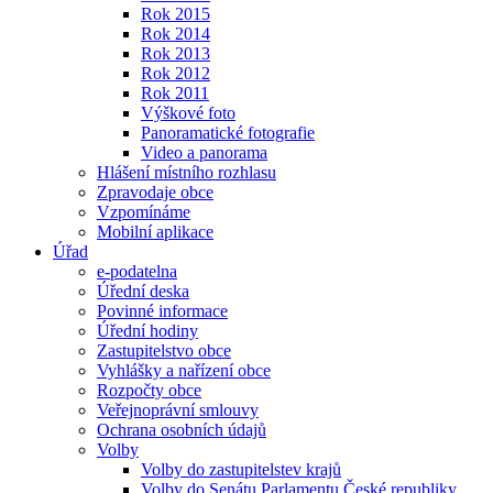
Rok 2015
Rok 2014
Rok 2013
Rok 2012
Rok 2011
Výškové foto
Panoramatické fotografie
Video a panorama
Hlášení místního rozhlasu
Zpravodaje obce
Vzpomínáme
Mobilní aplikace
Úřad
e-podatelna
Úřední deska
Povinné informace
Úřední hodiny
Zastupitelstvo obce
Vyhlášky a nařízení obce
Rozpočty obce
Veřejnoprávní smlouvy
Ochrana osobních údajů
Volby
Volby do zastupitelstev krajů
Volby do Senátu Parlamentu České republiky