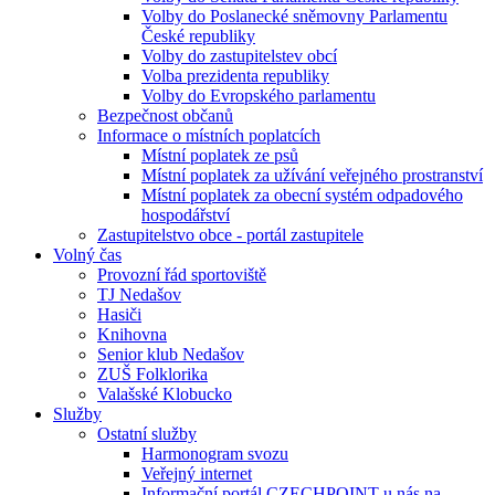
Volby do Poslanecké sněmovny Parlamentu
České republiky
Volby do zastupitelstev obcí
Volba prezidenta republiky
Volby do Evropského parlamentu
Bezpečnost občanů
Informace o místních poplatcích
Místní poplatek ze psů
Místní poplatek za užívání veřejného prostranství
Místní poplatek za obecní systém odpadového
hospodářství
Zastupitelstvo obce - portál zastupitele
Volný čas
Provozní řád sportoviště
TJ Nedašov
Hasiči
Knihovna
Senior klub Nedašov
ZUŠ Folklorika
Valašské Klobucko
Služby
Ostatní služby
Harmonogram svozu
Veřejný internet
Informační portál CZECHPOINT u nás na