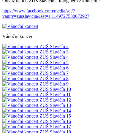
Odkaz na fcb ZUŠ Slavičín a fotogalerii z koncertu:
https://www.facebook.com/media/set/?
vanity=zusslavicin&set=a.1149727580072927
Vánoční koncert