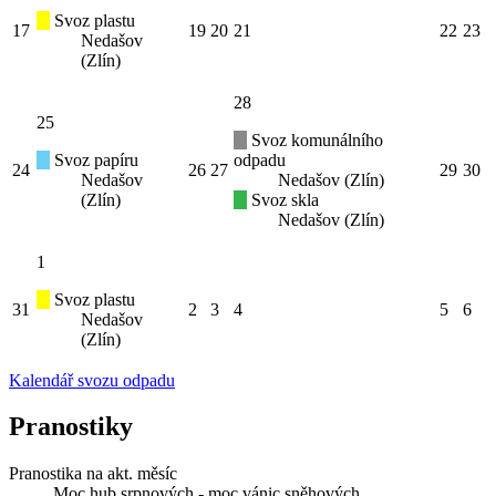
Svoz plastu
17
19
20
21
22
23
Nedašov
(Zlín)
28
25
Svoz komunálního
Svoz papíru
odpadu
24
26
27
29
30
Nedašov
Nedašov (Zlín)
(Zlín)
Svoz skla
Nedašov (Zlín)
1
Svoz plastu
31
2
3
4
5
6
Nedašov
(Zlín)
Kalendář svozu odpadu
Pranostiky
Pranostika na akt. měsíc
Moc hub srpnových - moc vánic sněhových.