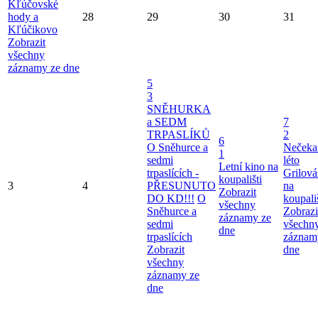
Kľúčovské
hody a
28
29
30
31
Kľúčikovo
Zobrazit
všechny
záznamy ze dne
5
3
SNĚHURKA
a SEDM
7
TRPASLÍKŮ
2
6
O Sněhurce a
Nečeka
1
sedmi
léto
Letní kino na
trpaslících -
Grilová
koupališti
3
4
PŘESUNUTO
na
Zobrazit
DO KD!!!
O
koupališ
všechny
Sněhurce a
Zobrazi
záznamy ze
sedmi
všechn
dne
trpaslících
záznam
Zobrazit
dne
všechny
záznamy ze
dne