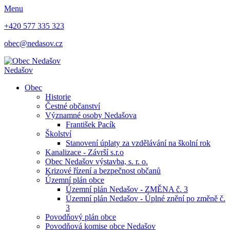
Menu
+420 577 335 323
obec@nedasov.cz
Nedašov
Obec
Historie
Čestné občanství
Významné osoby Nedašova
František Pacík
Školství
Stanovení úplaty za vzdělávání na školní rok
Kanalizace - Závrší s.r.o
Obec Nedašov výstavba, s. r. o.
Krizové řízení a bezpečnost občanů
Územní plán obce
Územní plán Nedašov - ZMĚNA č. 3
Územní plán Nedašov - Úplné znění po změně č.
3
Povodňový plán obce
Povodňová komise obce Nedašov