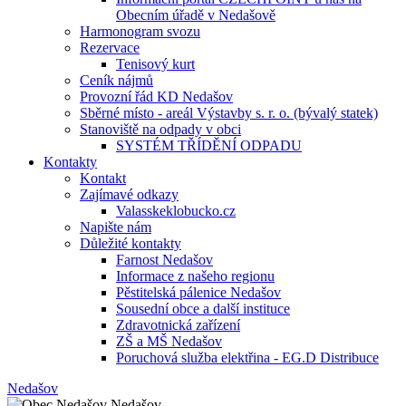
Obecním úřadě v Nedašově
Harmonogram svozu
Rezervace
Tenisový kurt
Ceník nájmů
Provozní řád KD Nedašov
Sběrné místo - areál Výstavby s. r. o. (bývalý statek)
Stanoviště na odpady v obci
SYSTÉM TŘÍDĚNÍ ODPADU
Kontakty
Kontakt
Zajímavé odkazy
Valasskeklobucko.cz
Napište nám
Důležité kontakty
Farnost Nedašov
Informace z našeho regionu
Pěstitelská pálenice Nedašov
Sousední obce a další instituce
Zdravotnická zařízení
ZŠ a MŠ Nedašov
Poruchová služba elektřina - EG.D Distribuce
Nedašov
Nedašov