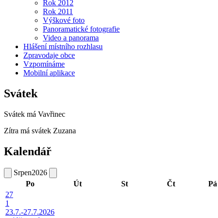
Rok 2012
Rok 2011
Výškové foto
Panoramatické fotografie
Video a panorama
Hlášení místního rozhlasu
Zpravodaje obce
Vzpomínáme
Mobilní aplikace
Svátek
Svátek má
Vavřinec
Zítra má svátek
Zuzana
Kalendář
Srpen
2026
Po
Út
St
Čt
Pá
27
1
23.7.-27.7.2026