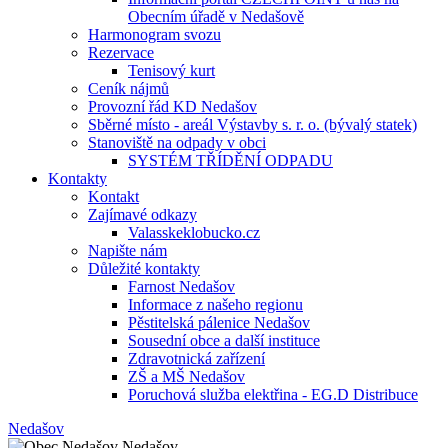
Obecním úřadě v Nedašově
Harmonogram svozu
Rezervace
Tenisový kurt
Ceník nájmů
Provozní řád KD Nedašov
Sběrné místo - areál Výstavby s. r. o. (bývalý statek)
Stanoviště na odpady v obci
SYSTÉM TŘÍDĚNÍ ODPADU
Kontakty
Kontakt
Zajímavé odkazy
Valasskeklobucko.cz
Napište nám
Důležité kontakty
Farnost Nedašov
Informace z našeho regionu
Pěstitelská pálenice Nedašov
Sousední obce a další instituce
Zdravotnická zařízení
ZŠ a MŠ Nedašov
Poruchová služba elektřina - EG.D Distribuce
Nedašov
Nedašov