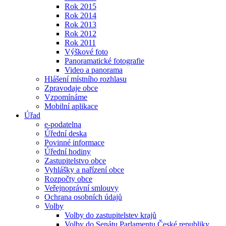
Rok 2015
Rok 2014
Rok 2013
Rok 2012
Rok 2011
Výškové foto
Panoramatické fotografie
Video a panorama
Hlášení místního rozhlasu
Zpravodaje obce
Vzpomínáme
Mobilní aplikace
Úřad
e-podatelna
Úřední deska
Povinné informace
Úřední hodiny
Zastupitelstvo obce
Vyhlášky a nařízení obce
Rozpočty obce
Veřejnoprávní smlouvy
Ochrana osobních údajů
Volby
Volby do zastupitelstev krajů
Volby do Senátu Parlamentu České republiky