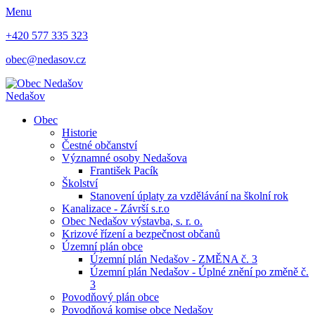
Menu
+420 577 335 323
obec@nedasov.cz
Nedašov
Obec
Historie
Čestné občanství
Významné osoby Nedašova
František Pacík
Školství
Stanovení úplaty za vzdělávání na školní rok
Kanalizace - Závrší s.r.o
Obec Nedašov výstavba, s. r. o.
Krizové řízení a bezpečnost občanů
Územní plán obce
Územní plán Nedašov - ZMĚNA č. 3
Územní plán Nedašov - Úplné znění po změně č.
3
Povodňový plán obce
Povodňová komise obce Nedašov