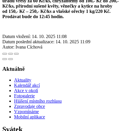
úřadu vřesy za 60 Kč/ks, chryzantemy od 100,- Kč do 200,-
Kč/ks, přírodní sušené květy, věnečky a kytice na hroby
od 150,- Kč – 250,- Kč/ks a vlašské ořechy 1 kg/220 Kč.
Prodávat bude do 12:45 hodin.
Datum vložení:
14. 10. 2025 11:08
Datum poslední aktualizace:
14. 10. 2025 11:09
Autor:
Ivana Cíchová
Aktuálně
Aktuality
Kalendář akcí
Akce v okolí
Fotogalerie
Hlášení místního rozhlasu
Zpravodaje obce
Vzpomínáme
Mobilní aplikace
Svátek