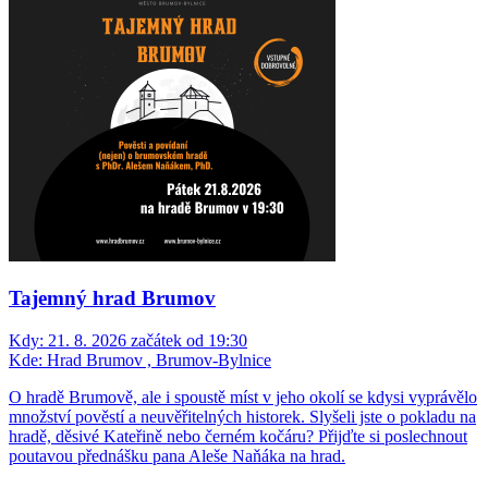
Tajemný hrad Brumov
Kdy:
21. 8. 2026 začátek od 19:30
Kde:
Hrad Brumov , Brumov-Bylnice
O hradě Brumově, ale i spoustě míst v jeho okolí se kdysi vyprávělo
množství pověstí a neuvěřitelných historek. Slyšeli jste o pokladu na
hradě, děsivé Kateřině nebo černém kočáru? Přijďte si poslechnout
poutavou přednášku pana Aleše Naňáka na hrad.