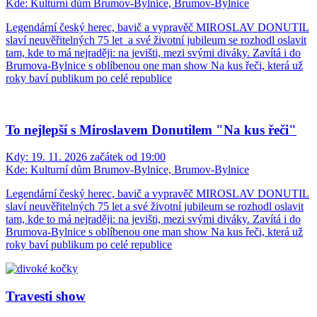
Kde:
Kulturní dům Brumov-Bylnice, Brumov-Bylnice
Legendární český herec, bavič a vypravěč MIROSLAV DONUTIL
slaví neuvěřitelných 75 let a své životní jubileum se rozhodl oslavit
tam, kde to má nejraději: na jevišti, mezi svými diváky. Zavítá i do
Brumova-Bylnice s oblíbenou one man show Na kus řeči, která už
roky baví publikum po celé republice
To nejlepší s Miroslavem Donutilem "Na kus řeči"
Kdy:
19. 11. 2026 začátek od 19:00
Kde:
Kulturní dům Brumov-Bylnice, Brumov-Bylnice
Legendární český herec, bavič a vypravěč MIROSLAV DONUTIL
slaví neuvěřitelných 75 let a své životní jubileum se rozhodl oslavit
tam, kde to má nejraději: na jevišti, mezi svými diváky. Zavítá i do
Brumova-Bylnice s oblíbenou one man show Na kus řeči, která už
roky baví publikum po celé republice
Travesti show