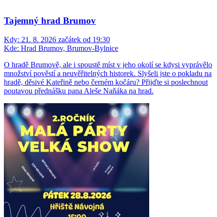
Tajemný hrad Brumov
Kdy:
21. 8. 2026 začátek od 19:30
Kde:
Hrad Brumov, Brumov-Bylnice
O hradě Brumově, ale i spoustě míst v jeho okolí se kdysi vyprávělo
množství pověstí a neuvěřitelných historek. Slyšeli jste o pokladu na
hradě, děsivé Kateřině nebo černém kočáru? Přijďte si poslechnout
poutavou přednášku pana Aleše Naňáka na hrad.