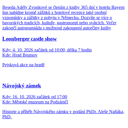
Beseda Adély Zvonkové se čtením z knihy 365 dní v hotelu Bayern
Inn nabídne kromě zážitků z hotelové recepce také osobní
vzpomínky a zážitky z pobytu v Německu. Dozvíte se více o
bavorských tradicích, kultuře, gastronomii nebo svátcích. Večer
zakončí autogramiáda s možností zakoupení autorčiny knihy
Leonberger castle show
Kdy:
4. 10. 2026 začátek od 10:00, délka 7 hodin
Kde:
Hrad Brumov
Pejsková akce na hradě
Návojský zámek
Kdy:
16. 10. 2026 začátek od 17:00
Kde:
Městské muzeum na Podzámčí
Historie a příběh Návojského zámku v podání PhDr. Aleše Naňáka,
PhD.