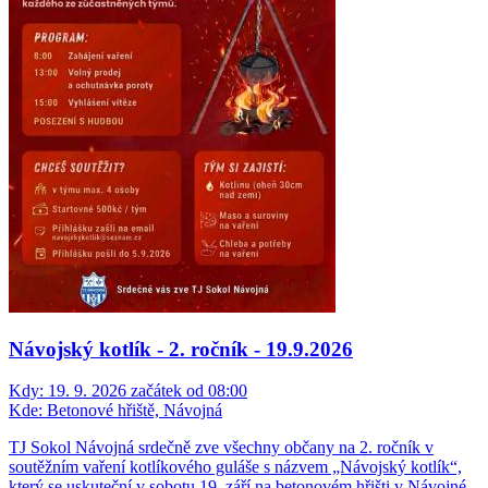
Návojský kotlík - 2. ročník - 19.9.2026
Kdy:
19. 9. 2026 začátek od 08:00
Kde:
Betonové hřiště, Návojná
TJ Sokol Návojná srdečně zve všechny občany na 2. ročník v
soutěžním vaření kotlíkového guláše s názvem „Návojský kotlík“,
který se uskuteční v sobotu 19. září na betonovém hřišti v Návojné.