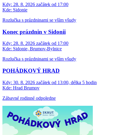
Kdy:
28. 8. 2026 začátek od 17:00
Kde:
Sidonie
Rozlučka s prázdninami se vším všudy
Konec prázdnin v Sidonii
Kdy:
28. 8. 2026 začátek od 17:00
Kde:
Sidonie, Brumov-Bylnice
Rozlučka s prázdninami se vším všudy
POHÁDKOVÝ HRAD
Kdy:
30. 8. 2026 začátek od 13:00, délka 5 hodin
Kde:
Hrad Brumov
Zábavné rodinné odpoledne