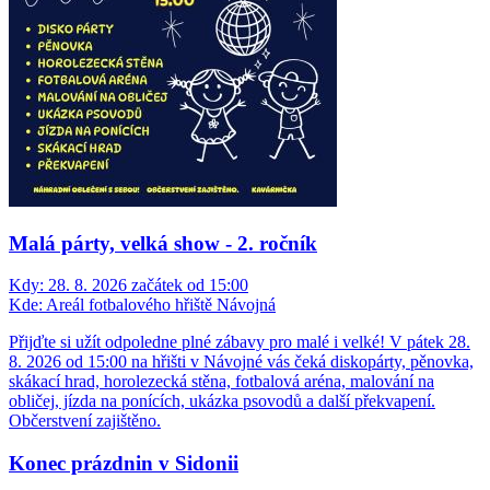
Malá párty, velká show - 2. ročník
Kdy:
28. 8. 2026 začátek od 15:00
Kde:
Areál fotbalového hřiště Návojná
Přijďte si užít odpoledne plné zábavy pro malé i velké! V pátek 28.
8. 2026 od 15:00 na hřišti v Návojné vás čeká diskopárty, pěnovka,
skákací hrad, horolezecká stěna, fotbalová aréna, malování na
obličej, jízda na ponících, ukázka psovodů a další překvapení.
Občerstvení zajištěno.
Konec prázdnin v Sidonii