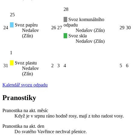
28
25
Svoz komunálního
Svoz papíru
odpadu
24
26
27
29
30
Nedašov
Nedašov (Zlín)
(Zlín)
Svoz skla
Nedašov (Zlín)
1
Svoz plastu
31
2
3
4
5
6
Nedašov
(Zlín)
Kalendář svozu odpadu
Pranostiky
Pranostika na akt. měsíc
Když je v srpnu ráno hodně rosy, mají z toho radost vosy.
Pranostika na akt. den
Do svatého Vavřince nechval pšenice.