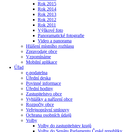
Rok 2015
Rok 2014
Rok 2013
Rok 2012
Rok 2011
Výškové foto
Panoramatické fotografie
Video a panorama
Hlášení místního rozhlasu
Zpravodaje obce
Vzpomínáme
Mobilní aplikace
Úřad
e-podatelna
Úřední deska
Povinné informace
Úřední hodiny
Zastupitelstvo obce
Vyhlášky a nařízení obce
Rozpočty obce
Veřejnoprávní smlouvy
Ochrana osobních údajů
Volby
Volby do zastupitelstev krajů
Volby do Senátu Parlamentu České republiky