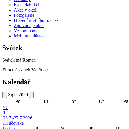
Kalendář akcí
Akce v okolí
Fotogalerie
Hlášení místního rozhlasu
Zpravodaje obce
Vzpomínáme
Mobilní aplikace
Svátek
Svátek má
Roman
Zítra má svátek
Vavřinec
Kalendář
Srpen
2026
Po
Út
St
Čt
Pá
27
1
23.7.-27.7.2026
Kľúčovské
hody a
28
29
30
31