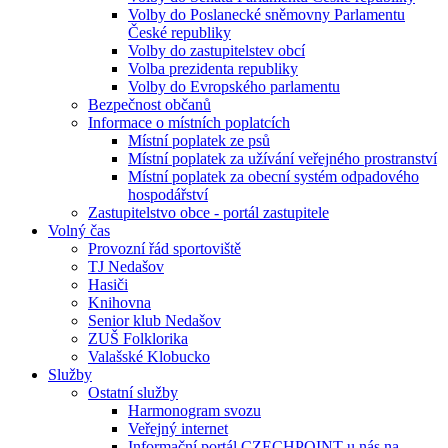
Volby do Poslanecké sněmovny Parlamentu
České republiky
Volby do zastupitelstev obcí
Volba prezidenta republiky
Volby do Evropského parlamentu
Bezpečnost občanů
Informace o místních poplatcích
Místní poplatek ze psů
Místní poplatek za užívání veřejného prostranství
Místní poplatek za obecní systém odpadového
hospodářství
Zastupitelstvo obce - portál zastupitele
Volný čas
Provozní řád sportoviště
TJ Nedašov
Hasiči
Knihovna
Senior klub Nedašov
ZUŠ Folklorika
Valašské Klobucko
Služby
Ostatní služby
Harmonogram svozu
Veřejný internet
Informační portál CZECHPOINT u nás na