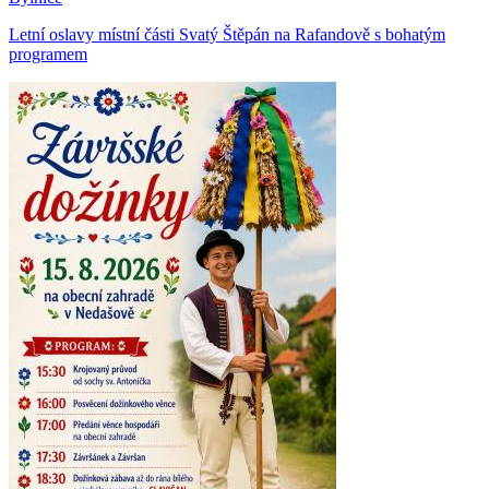
Letní oslavy místní části Svatý Štěpán na Rafandově s bohatým
programem