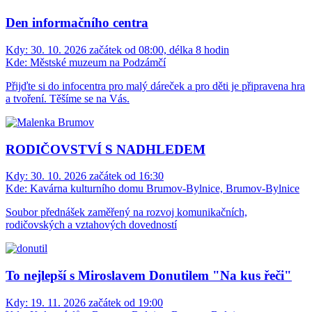
Den informačního centra
Kdy:
30. 10. 2026 začátek od 08:00, délka 8 hodin
Kde:
Městské muzeum na Podzámčí
Přijďte si do infocentra pro malý dáreček a pro děti je připravena hra
a tvoření. Těšíme se na Vás.
RODIČOVSTVÍ S NADHLEDEM
Kdy:
30. 10. 2026 začátek od 16:30
Kde:
Kavárna kulturního domu Brumov-Bylnice, Brumov-Bylnice
Soubor přednášek zaměřený na rozvoj komunikačních,
rodičovských a vztahových dovedností
To nejlepší s Miroslavem Donutilem "Na kus řeči"
Kdy:
19. 11. 2026 začátek od 19:00