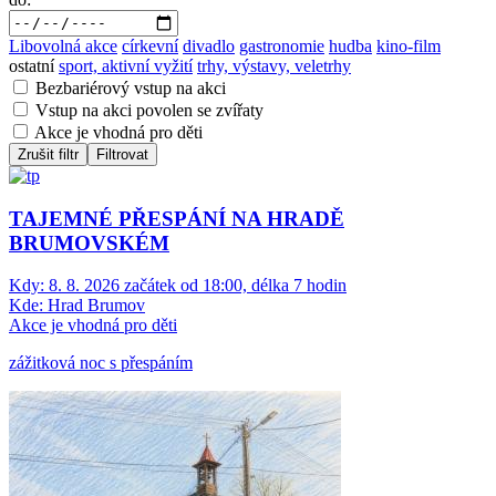
Libovolná akce
církevní
divadlo
gastronomie
hudba
kino-film
ostatní
sport, aktivní vyžití
trhy, výstavy, veletrhy
Bezbariérový vstup na akci
Vstup na akci povolen se zvířaty
Akce je vhodná pro děti
Zrušit filtr
Filtrovat
TAJEMNÉ PŘESPÁNÍ NA HRADĚ
BRUMOVSKÉM
Kdy:
8. 8. 2026 začátek od 18:00, délka 7 hodin
Kde:
Hrad Brumov
Akce je vhodná pro děti
zážitková noc s přespáním