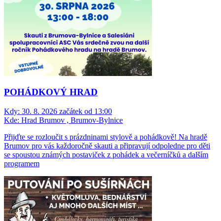
POHÁDKOVÝ HRAD
Kdy:
30. 8. 2026 začátek od 13:00
Kde:
Hrad Brumov , Brumov-Bylnice
Přijďte se rozloučit s prázdninami stylově a pohádkově! Na hradě
Brumov pro vás každoročně skauti a připravují odpoledne pro děti
se spoustou známých postaviček z pohádek a večerníčků a dalším
programem