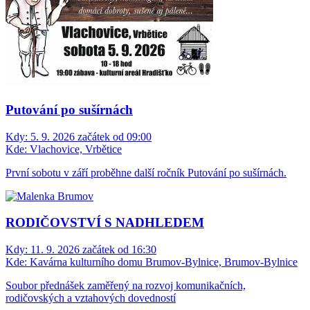
Putování po sušírnách
Kdy:
5. 9. 2026 začátek od 09:00
Kde:
Vlachovice, Vrbětice
První sobotu v září proběhne další ročník Putování po sušírnách.
RODIČOVSTVÍ S NADHLEDEM
Kdy:
11. 9. 2026 začátek od 16:30
Kde:
Kavárna kulturního domu Brumov-Bylnice, Brumov-Bylnice
Soubor přednášek zaměřený na rozvoj komunikačních,
rodičovských a vztahových dovedností