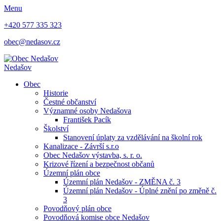
Menu
+420 577 335 323
obec@nedasov.cz
Nedašov
Obec
Historie
Čestné občanství
Významné osoby Nedašova
František Pacík
Školství
Stanovení úplaty za vzdělávání na školní rok
Kanalizace - Závrší s.r.o
Obec Nedašov výstavba, s. r. o.
Krizové řízení a bezpečnost občanů
Územní plán obce
Územní plán Nedašov - ZMĚNA č. 3
Územní plán Nedašov - Úplné znění po změně č.
3
Povodňový plán obce
Povodňová komise obce Nedašov