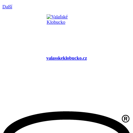
Další
valasskeklobucko.cz