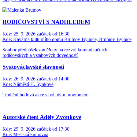
RODIČOVSTVÍ S NADHLEDEM
Kdy:
25. 9. 2026 začátek od 16:30
Kde:
Kavárna kulturního domu Brumov-Bylnice, Brumov-Bylnice
Soubor přednášek zaměřený na rozvoj komunikačních,
rodičovských a vztahových dovedností
Svatováclavské slavnosti
Kdy:
26. 9. 2026 začátek od 14:00
Kde:
Náměstí H. Synkové
Tradiční hodová akce s bohatým programem
Autorské čtení Adély Zvonkové
Kdy:
29. 9. 2026 začátek od 17:30
Kde:
Městská knihovna