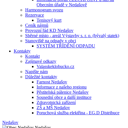
Obecním úřadě v Nedašově
Harmonogram svozu
Rezervace
Tenisový kurt
Ceník nájmů
Provozní řád KD Nedašov
Sběrné místo - areál Výstavby s. r. o. (bývalý statek)
Stanoviště na odpady v obci
SYSTÉM TŘÍDĚNÍ ODPADU
Kontakty
Kontakt
Zajímavé odkazy
Valasskeklobucko.cz
Napište nám
Důležité kontakty
Farnost Nedašov
Informace z našeho regionu
Pěstitelská pálenice Nedašov
Sousední obce a další instituce
Zdravotnická zařízení
ZŠ a MŠ Nedašov
Poruchová služba elektřina - EG.D Distribuce
Nedašov
Nedašov