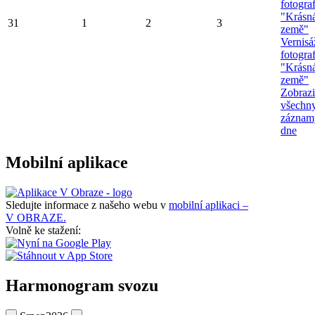
fotograf
"Krásn
31
1
2
3
země"
Vernisá
fotograf
"Krásn
země"
Zobrazi
všechn
záznam
dne
Mobilní aplikace
Sledujte informace z našeho webu v
mobilní aplikaci –
V OBRAZE.
Volně ke stažení:
Harmonogram svozu