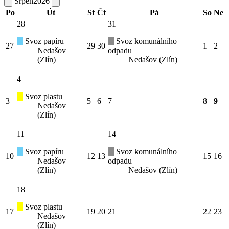
Srpen
2026
Po
Út
St
Čt
Pá
So
Ne
28
31
Svoz papíru
Svoz komunálního
27
29
30
1
2
Nedašov
odpadu
(Zlín)
Nedašov (Zlín)
4
Svoz plastu
3
5
6
7
8
9
Nedašov
(Zlín)
11
14
Svoz papíru
Svoz komunálního
10
12
13
15
16
Nedašov
odpadu
(Zlín)
Nedašov (Zlín)
18
Svoz plastu
17
19
20
21
22
23
Nedašov
(Zlín)