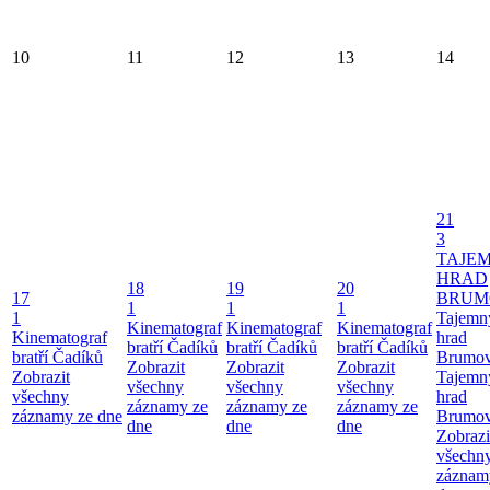
10
11
12
13
14
21
3
TAJE
HRAD
18
19
20
17
BRUM
1
1
1
1
Tajemn
Kinematograf
Kinematograf
Kinematograf
Kinematograf
hrad
bratří Čadíků
bratří Čadíků
bratří Čadíků
bratří Čadíků
Brumo
Zobrazit
Zobrazit
Zobrazit
Zobrazit
Tajemn
všechny
všechny
všechny
všechny
hrad
záznamy ze
záznamy ze
záznamy ze
záznamy ze dne
Brumo
dne
dne
dne
Zobrazi
všechn
záznam