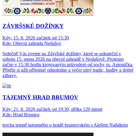
ZÁVRŠSKÉ DOŽÍNKY
Kdy:
15. 8. 2026 začátek od 15:30
Kde:
Obecní zahrada Nedašov
Srdečně Vás zveme na Závršské dožínky, které se uskuteční v
sobotu 15. srpna 2026 na obecní zahradě v Nedašově. Program
začne v 15:30 hodin krojovaným průvodem od sochy sv. Antoníčka.
Přijďte si užít příjemné odpoledne a večer plný tradic, hudby a dobré
zábavy.
TAJEMNÝ HRAD BRUMOV
Kdy:
21. 8. 2026 začátek od 19:30, délka 120 minut
Kde:
Hrad Brumov
trocha temně tajemného o hradě brumovském s Alešem Naňákem