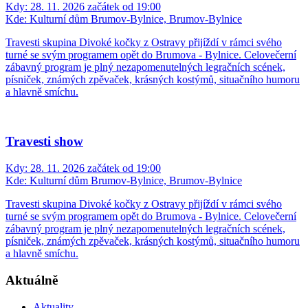
Kdy:
28. 11. 2026 začátek od 19:00
Kde:
Kulturní dům Brumov-Bylnice, Brumov-Bylnice
Travesti skupina Divoké kočky z Ostravy přijíždí v rámci svého
turné se svým programem opět do Brumova - Bylnice. Celovečerní
zábavný program je plný nezapomenutelných legračních scének,
písniček, známých zpěvaček, krásných kostýmů, situačního humoru
a hlavně smíchu.
Travesti show
Kdy:
28. 11. 2026 začátek od 19:00
Kde:
Kulturní dům Brumov-Bylnice, Brumov-Bylnice
Travesti skupina Divoké kočky z Ostravy přijíždí v rámci svého
turné se svým programem opět do Brumova - Bylnice. Celovečerní
zábavný program je plný nezapomenutelných legračních scének,
písniček, známých zpěvaček, krásných kostýmů, situačního humoru
a hlavně smíchu.
Aktuálně
Aktuality