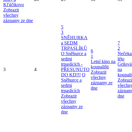
Kľúčikovo
Zobrazit
všechny
záznamy ze dne
5
3
SNĚHURKA
a SEDM
7
TRPASLÍKŮ
2
6
O Sněhurce a
Nečeka
1
sedmi
léto
Letní kino na
trpaslících -
Grilová
koupališti
3
4
PŘESUNUTO
na
Zobrazit
DO KD!!!
O
koupališ
všechny
Sněhurce a
Zobrazi
záznamy ze
sedmi
všechn
dne
trpaslících
záznam
Zobrazit
dne
všechny
záznamy ze
dne