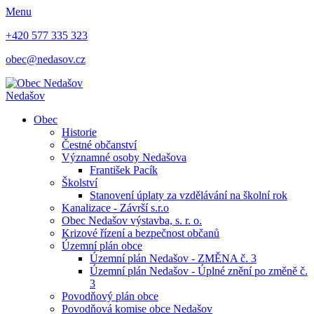
Menu
+420 577 335 323
obec@nedasov.cz
Nedašov
Obec
Historie
Čestné občanství
Významné osoby Nedašova
František Pacík
Školství
Stanovení úplaty za vzdělávání na školní rok
Kanalizace - Závrší s.r.o
Obec Nedašov výstavba, s. r. o.
Krizové řízení a bezpečnost občanů
Územní plán obce
Územní plán Nedašov - ZMĚNA č. 3
Územní plán Nedašov - Úplné znění po změně č.
3
Povodňový plán obce
Povodňová komise obce Nedašov