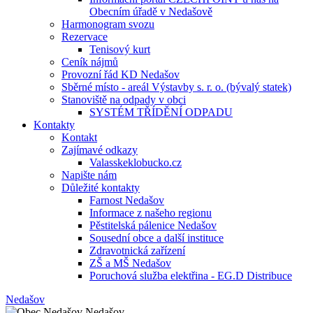
Obecním úřadě v Nedašově
Harmonogram svozu
Rezervace
Tenisový kurt
Ceník nájmů
Provozní řád KD Nedašov
Sběrné místo - areál Výstavby s. r. o. (bývalý statek)
Stanoviště na odpady v obci
SYSTÉM TŘÍDĚNÍ ODPADU
Kontakty
Kontakt
Zajímavé odkazy
Valasskeklobucko.cz
Napište nám
Důležité kontakty
Farnost Nedašov
Informace z našeho regionu
Pěstitelská pálenice Nedašov
Sousední obce a další instituce
Zdravotnická zařízení
ZŠ a MŠ Nedašov
Poruchová služba elektřina - EG.D Distribuce
Nedašov
Nedašov