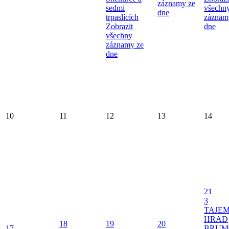
záznamy ze
sedmi
všechn
dne
trpaslících
záznam
Zobrazit
dne
všechny
záznamy ze
dne
10
11
12
13
14
21
3
TAJE
HRAD
18
19
20
17
BRUM