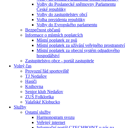
Volby do Poslanecké sněmovny Parlamentu
České republiky
Volby do zastupitelstev obcí
Volba prezidenta republiky
Volby do Evropského parlamentu
Bezpečnost občanů
Informace o místních poplatcích
Místní poplatek ze psů
Místní poplatek za užívání veřejného prostranství
Místní poplatek za obecní systém odpadového
hospodářství
Zastupitelstvo obce - portál zastupitele
Volný čas
Provozní řád sportoviště
TJ Nedašov
Hasiči
Knihovna
Senior klub Nedašov
ZUŠ Folklorika
Valašské Klobucko
Služby
Ostatní služby
Harmonogram svozu
Veřejný internet
Informační portál CZECHPOINT u nás na