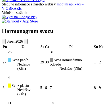
Sledujte informace z našeho webu v
mobilní aplikaci –
V OBRAZE.
Volně ke stažení:
Harmonogram svozu
Srpen
2026
Po
Út
St
Čt
Pá
So
Ne
28
31
Svoz papíru
Svoz komunálního
27
29
30
1
2
Nedašov
odpadu
(Zlín)
Nedašov (Zlín)
4
Svoz plastu
3
5
6
7
8
9
Nedašov
(Zlín)
11
14