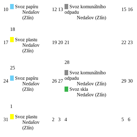
Svoz papíru
Svoz komunálního
10
12
13
15
16
Nedašov
odpadu
(Zlín)
Nedašov (Zlín)
18
Svoz plastu
17
19
20
21
22
23
Nedašov
(Zlín)
28
25
Svoz komunálního
Svoz papíru
odpadu
24
26
27
29
30
Nedašov
Nedašov (Zlín)
(Zlín)
Svoz skla
Nedašov (Zlín)
1
Svoz plastu
31
2
3
4
5
6
Nedašov
(Zlín)