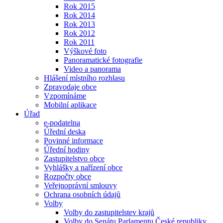
Rok 2015
Rok 2014
Rok 2013
Rok 2012
Rok 2011
Výškové foto
Panoramatické fotografie
Video a panorama
Hlášení místního rozhlasu
Zpravodaje obce
Vzpomínáme
Mobilní aplikace
Úřad
e-podatelna
Úřední deska
Povinné informace
Úřední hodiny
Zastupitelstvo obce
Vyhlášky a nařízení obce
Rozpočty obce
Veřejnoprávní smlouvy
Ochrana osobních údajů
Volby
Volby do zastupitelstev krajů
Volby do Senátu Parlamentu České republiky