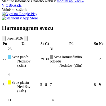
Sledujte informace z našeho webu v
mobilní aplikaci –
V OBRAZE.
Volně ke stažení:
Harmonogram svozu
Srpen
2026
Po
Út
St
Čt
Pá
So
Ne
28
31
Svoz papíru
Svoz komunálního
27
29
30
1
2
Nedašov
odpadu
(Zlín)
Nedašov (Zlín)
4
Svoz plastu
3
5
6
7
8
9
Nedašov
(Zlín)
11
14