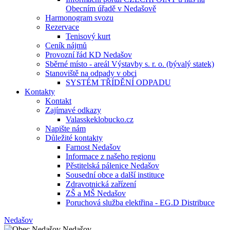
Obecním úřadě v Nedašově
Harmonogram svozu
Rezervace
Tenisový kurt
Ceník nájmů
Provozní řád KD Nedašov
Sběrné místo - areál Výstavby s. r. o. (bývalý statek)
Stanoviště na odpady v obci
SYSTÉM TŘÍDĚNÍ ODPADU
Kontakty
Kontakt
Zajímavé odkazy
Valasskeklobucko.cz
Napište nám
Důležité kontakty
Farnost Nedašov
Informace z našeho regionu
Pěstitelská pálenice Nedašov
Sousední obce a další instituce
Zdravotnická zařízení
ZŠ a MŠ Nedašov
Poruchová služba elektřina - EG.D Distribuce
Nedašov
Nedašov