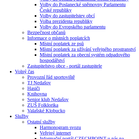
Volby do Poslanecké sněmovny Parlamentu
České republiky
Volby do zastupitelstev obcí
Volba prezidenta republiky
Volby do Evropského parlamentu
Bezpečnost občanů
Informace o místních poplatcích
Místní poplatek ze psů
Místní poplatek za užívání veřejného prostranství
Místní poplatek za obecní systém odpadového
hospodářství
Zastupitelstvo obce - portál zastupitele
Volný čas
Provozní řád sportoviště
TJ Nedašov
Hasiči
Knihovna
Senior klub Nedašov
ZUŠ Folklorika
Valašské Klobucko
Služby
Ostatní služby
Harmonogram svozu
Veřejný internet
Informační portál CZECHPOINT u nás na