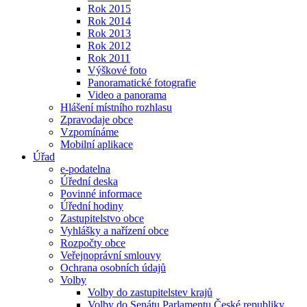
Rok 2015
Rok 2014
Rok 2013
Rok 2012
Rok 2011
Výškové foto
Panoramatické fotografie
Video a panorama
Hlášení místního rozhlasu
Zpravodaje obce
Vzpomínáme
Mobilní aplikace
Úřad
e-podatelna
Úřední deska
Povinné informace
Úřední hodiny
Zastupitelstvo obce
Vyhlášky a nařízení obce
Rozpočty obce
Veřejnoprávní smlouvy
Ochrana osobních údajů
Volby
Volby do zastupitelstev krajů
Volby do Senátu Parlamentu České republiky