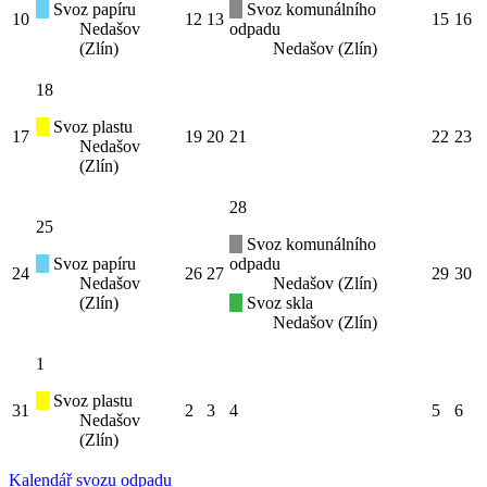
Svoz papíru
Svoz komunálního
10
12
13
15
16
Nedašov
odpadu
(Zlín)
Nedašov (Zlín)
18
Svoz plastu
17
19
20
21
22
23
Nedašov
(Zlín)
28
25
Svoz komunálního
Svoz papíru
odpadu
24
26
27
29
30
Nedašov
Nedašov (Zlín)
(Zlín)
Svoz skla
Nedašov (Zlín)
1
Svoz plastu
31
2
3
4
5
6
Nedašov
(Zlín)
Kalendář svozu odpadu