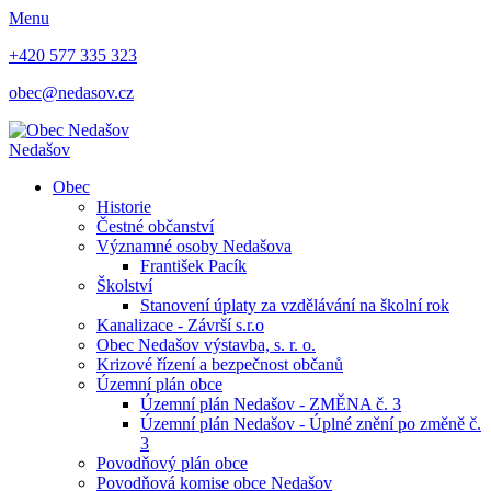
Menu
+420 577 335 323
obec@nedasov.cz
Nedašov
Obec
Historie
Čestné občanství
Významné osoby Nedašova
František Pacík
Školství
Stanovení úplaty za vzdělávání na školní rok
Kanalizace - Závrší s.r.o
Obec Nedašov výstavba, s. r. o.
Krizové řízení a bezpečnost občanů
Územní plán obce
Územní plán Nedašov - ZMĚNA č. 3
Územní plán Nedašov - Úplné znění po změně č.
3
Povodňový plán obce
Povodňová komise obce Nedašov