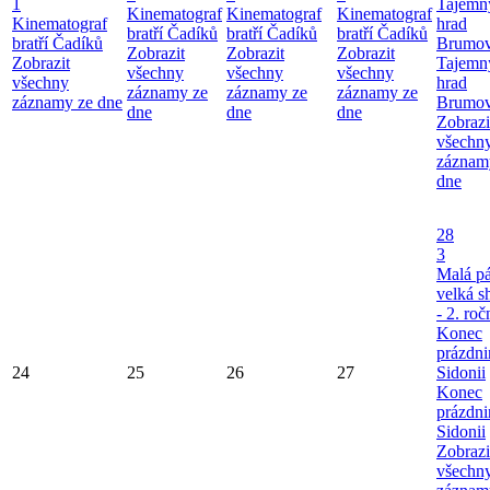
1
Tajemn
Kinematograf
Kinematograf
Kinematograf
Kinematograf
hrad
bratří Čadíků
bratří Čadíků
bratří Čadíků
bratří Čadíků
Brumo
Zobrazit
Zobrazit
Zobrazit
Zobrazit
Tajemn
všechny
všechny
všechny
všechny
hrad
záznamy ze
záznamy ze
záznamy ze
záznamy ze dne
Brumo
dne
dne
dne
Zobrazi
všechn
záznam
dne
28
3
Malá pá
velká 
- 2. roč
Konec
prázdni
24
25
26
27
Sidonii
Konec
prázdni
Sidonii
Zobrazi
všechn