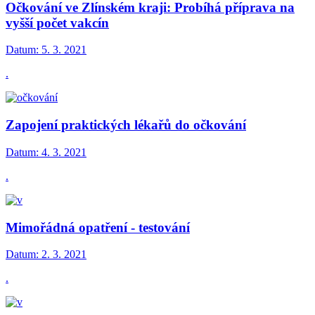
Očkování ve Zlínském kraji: Probíhá příprava na
vyšší počet vakcín
Datum:
5. 3. 2021
.
Zapojení praktických lékařů do očkování
Datum:
4. 3. 2021
.
Mimořádná opatření - testování
Datum:
2. 3. 2021
.