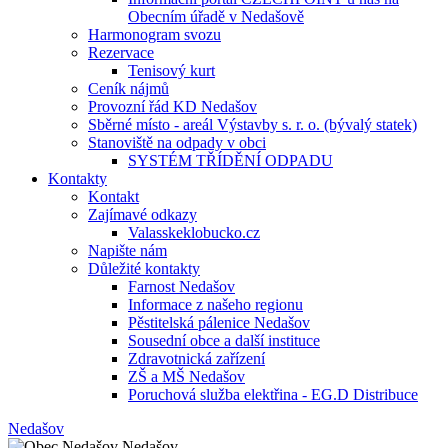
Obecním úřadě v Nedašově
Harmonogram svozu
Rezervace
Tenisový kurt
Ceník nájmů
Provozní řád KD Nedašov
Sběrné místo - areál Výstavby s. r. o. (bývalý statek)
Stanoviště na odpady v obci
SYSTÉM TŘÍDĚNÍ ODPADU
Kontakty
Kontakt
Zajímavé odkazy
Valasskeklobucko.cz
Napište nám
Důležité kontakty
Farnost Nedašov
Informace z našeho regionu
Pěstitelská pálenice Nedašov
Sousední obce a další instituce
Zdravotnická zařízení
ZŠ a MŠ Nedašov
Poruchová služba elektřina - EG.D Distribuce
Nedašov
Nedašov