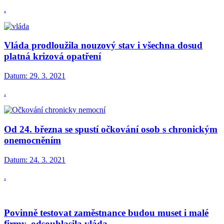
.
Vláda prodloužila nouzový stav i všechna dosud
platná krizová opatření
Datum:
29. 3. 2021
.
Od 24. března se spustí očkování osob s chronickým
onemocněním
Datum:
24. 3. 2021
.
Povinně testovat zaměstnance budou muset i malé
firmy, odsouhlasila vláda