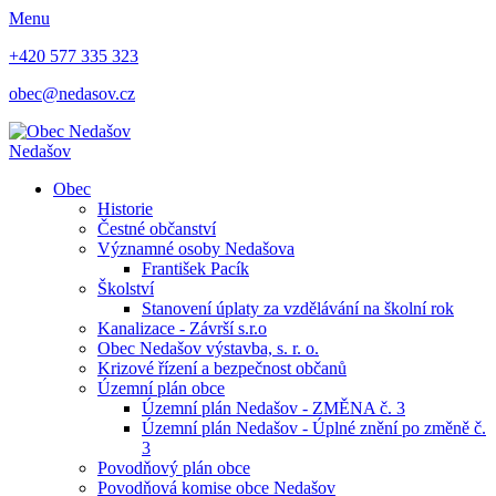
Menu
+420 577 335 323
obec@nedasov.cz
Nedašov
Obec
Historie
Čestné občanství
Významné osoby Nedašova
František Pacík
Školství
Stanovení úplaty za vzdělávání na školní rok
Kanalizace - Závrší s.r.o
Obec Nedašov výstavba, s. r. o.
Krizové řízení a bezpečnost občanů
Územní plán obce
Územní plán Nedašov - ZMĚNA č. 3
Územní plán Nedašov - Úplné znění po změně č.
3
Povodňový plán obce
Povodňová komise obce Nedašov