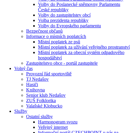
Volby do Poslanecké sněmovny Parlamentu
České republiky
Volby do zastupitelstev obcí
Volba prezidenta republiky
Volby do Evropského parlamentu
Bezpečnost občanů
Informace o místních poplatcích
Místní poplatek ze psů
Místní poplatek za užívání veřejného prostranství
Místní poplatek za obecní systém odpadového
hospodářství
Zastupitelstvo obce - portál zastupitele
Volný čas
Provozní řád sportoviště
TJ Nedašov
Hasiči
Knihovna
Senior klub Nedašov
ZUŠ Folklorika
Valašské Klobucko
Služby
Ostatní služby
Harmonogram svozu
Veřejný internet
Informační portál CZECHPOINT u nás na