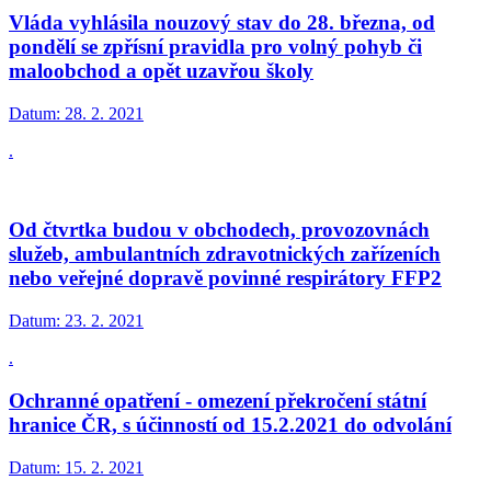
Vláda vyhlásila nouzový stav do 28. března, od
pondělí se zpřísní pravidla pro volný pohyb či
maloobchod a opět uzavřou školy
Datum:
28. 2. 2021
.
Od čtvrtka budou v obchodech, provozovnách
služeb, ambulantních zdravotnických zařízeních
nebo veřejné dopravě povinné respirátory FFP2
Datum:
23. 2. 2021
.
Ochranné opatření - omezení překročení státní
hranice ČR, s účinností od 15.2.2021 do odvolání
Datum:
15. 2. 2021