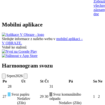
Zobrazi
všechn
záznam
dne
Mobilní aplikace
Sledujte informace z našeho webu v
mobilní aplikaci –
V OBRAZE.
Volně ke stažení:
Harmonogram svozu
Srpen
2026
Po
Út
St
Čt
Pá
So
Ne
28
31
Svoz papíru
Svoz komunálního
27
29
30
1
2
Nedašov
odpadu
(Zlín)
Nedašov (Zlín)