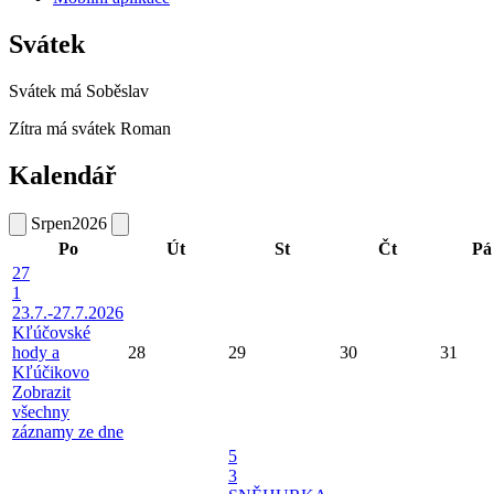
Svátek
Svátek má
Soběslav
Zítra má svátek
Roman
Kalendář
Srpen
2026
Po
Út
St
Čt
Pá
27
1
23.7.-27.7.2026
Kľúčovské
hody a
28
29
30
31
Kľúčikovo
Zobrazit
všechny
záznamy ze dne
5
3