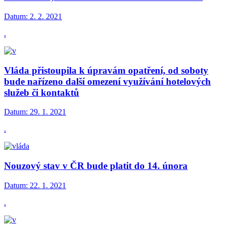
Datum:
2. 2. 2021
.
Vláda přistoupila k úpravám opatření, od soboty
bude nařízeno další omezení využívání hotelových
služeb či kontaktů
Datum:
29. 1. 2021
.
Nouzový stav v ČR bude platit do 14. února
Datum:
22. 1. 2021
.