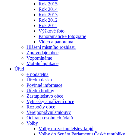
Rok 2015
Rok 2014
Rok 2013
Rok 2012
Rok 2011
Výškové foto
Panoramatické fotografie
Video a panorama
Hlášení místního rozhlasu
Zpravodaje obce
Vzpomínáme
Mobilní aplikace
Úřad
e-podatelna
Úřední deska
Povinné informace
Úřední hodiny
Zastupitelstvo obce
Vyhlášky a nařízení obce
Rozpočty obce
Veřejnoprávní smlouvy
Ochrana osobních údajů
Volby
Volby do zastupitelstev krajů
Volby do Senátu Parlamentu České republiky