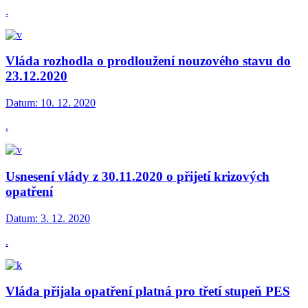
.
Vláda rozhodla o prodloužení nouzového stavu do
23.12.2020
Datum:
10. 12. 2020
.
Usnesení vlády z 30.11.2020 o přijetí krizových
opatření
Datum:
3. 12. 2020
.
Vláda přijala opatření platná pro třetí stupeň PES