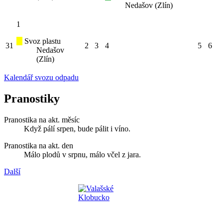
Nedašov (Zlín)
1
Svoz plastu
31
2
3
4
5
6
Nedašov
(Zlín)
Kalendář svozu odpadu
Pranostiky
Pranostika na akt. měsíc
Když pálí srpen, bude pálit i víno.
Pranostika na akt. den
Málo plodů v srpnu, málo včel z jara.
Další