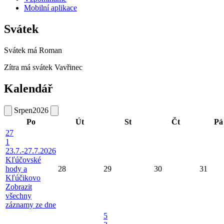
Mobilní aplikace
Svátek
Svátek má
Roman
Zítra má svátek
Vavřinec
Kalendář
Srpen
2026
Po
Út
St
Čt
Pá
27
1
23.7.-27.7.2026
Kľúčovské
hody a
28
29
30
31
Kľúčikovo
Zobrazit
všechny
záznamy ze dne
5