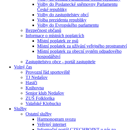
Volby do Poslanecké sněmovny Parlamentu
České republiky
Volby do zastupitelstev obcí
Volba prezidenta republiky
Volby do Evropského parlamentu
Bezpečnost občanů
Informace o místních poplatcích
Místní poplatek ze psů
Místní poplatek za užívání veřejného prostranství
Místní poplatek za obecní systém odpadového
hospodářství
Zastupitelstvo obce - portál zastupitele
Volný čas
Provozní řád sportoviště
TJ Nedašov
Hasiči
Knihovna
Senior klub Nedašov
ZUŠ Folklorika
Valašské Klobucko
Služby
Ostatní služby
Harmonogram svozu
Veřejný internet
Informační portál CZECHPOINT u nás na