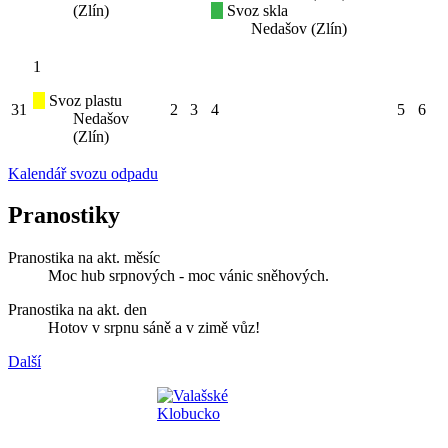
(Zlín)
Svoz skla
Nedašov (Zlín)
1
Svoz plastu
31
2
3
4
5
6
Nedašov
(Zlín)
Kalendář svozu odpadu
Pranostiky
Pranostika na akt. měsíc
Moc hub srpnových - moc vánic sněhových.
Pranostika na akt. den
Hotov v srpnu sáně a v zimě vůz!
Další