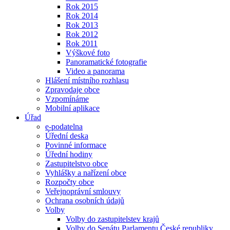
Rok 2015
Rok 2014
Rok 2013
Rok 2012
Rok 2011
Výškové foto
Panoramatické fotografie
Video a panorama
Hlášení místního rozhlasu
Zpravodaje obce
Vzpomínáme
Mobilní aplikace
Úřad
e-podatelna
Úřední deska
Povinné informace
Úřední hodiny
Zastupitelstvo obce
Vyhlášky a nařízení obce
Rozpočty obce
Veřejnoprávní smlouvy
Ochrana osobních údajů
Volby
Volby do zastupitelstev krajů
Volby do Senátu Parlamentu České republiky