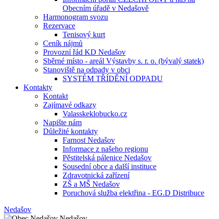
Obecním úřadě v Nedašově
Harmonogram svozu
Rezervace
Tenisový kurt
Ceník nájmů
Provozní řád KD Nedašov
Sběrné místo - areál Výstavby s. r. o. (bývalý statek)
Stanoviště na odpady v obci
SYSTÉM TŘÍDĚNÍ ODPADU
Kontakty
Kontakt
Zajímavé odkazy
Valasskeklobucko.cz
Napište nám
Důležité kontakty
Farnost Nedašov
Informace z našeho regionu
Pěstitelská pálenice Nedašov
Sousední obce a další instituce
Zdravotnická zařízení
ZŠ a MŠ Nedašov
Poruchová služba elektřina - EG.D Distribuce
Nedašov
Nedašov