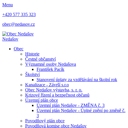
Menu
+420 577 335 323
obec@nedasov.cz
Nedašov
Obec
Historie
Čestné občanství
Významné osoby Nedašova
František Pacík
Školství
Stanovení úplaty za vzdělávání na školní rok
Kanalizace - Závrší s.r.o
Obec Nedašov výstavba, s. r. o.
Krizové řízení a bezpečnost občanů
Územní plán obce
Územní plán Nedašov - ZMĚNA č. 3
Územní plán Nedašov - Úplné znění po změně č.
3
Povodňový plán obce
Povodňová komise obce Nedašov