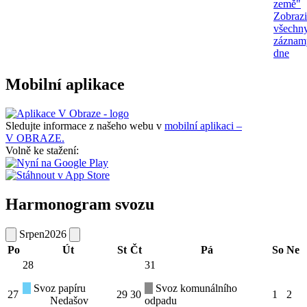
země"
Zobrazi
všechn
záznam
dne
Mobilní aplikace
Sledujte informace z našeho webu v
mobilní aplikaci –
V OBRAZE.
Volně ke stažení:
Harmonogram svozu
Srpen
2026
Po
Út
St
Čt
Pá
So
Ne
28
31
Svoz papíru
Svoz komunálního
27
29
30
1
2
Nedašov
odpadu