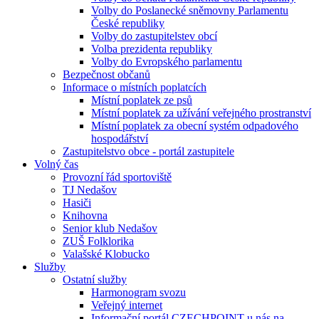
Volby do Poslanecké sněmovny Parlamentu
České republiky
Volby do zastupitelstev obcí
Volba prezidenta republiky
Volby do Evropského parlamentu
Bezpečnost občanů
Informace o místních poplatcích
Místní poplatek ze psů
Místní poplatek za užívání veřejného prostranství
Místní poplatek za obecní systém odpadového
hospodářství
Zastupitelstvo obce - portál zastupitele
Volný čas
Provozní řád sportoviště
TJ Nedašov
Hasiči
Knihovna
Senior klub Nedašov
ZUŠ Folklorika
Valašské Klobucko
Služby
Ostatní služby
Harmonogram svozu
Veřejný internet
Informační portál CZECHPOINT u nás na