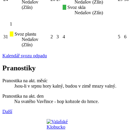
Nedašov
Nedašov (Zlín)
(Zlín)
Svoz skla
Nedašov (Zlín)
1
Svoz plastu
31
2
3
4
5
6
Nedašov
(Zlín)
Kalendář svozu odpadu
Pranostiky
Pranostika na akt. měsíc
Jsou-li v srpnu hory kalný, budou v zimě mrazy valný.
Pranostika na akt. den
Na svatého Vavřince - hop kobzole do hrnce.
Další