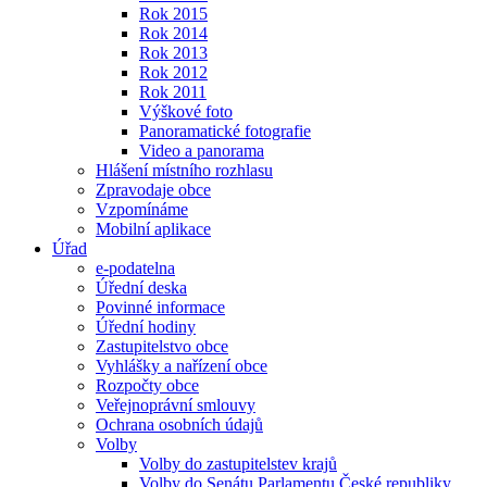
Rok 2015
Rok 2014
Rok 2013
Rok 2012
Rok 2011
Výškové foto
Panoramatické fotografie
Video a panorama
Hlášení místního rozhlasu
Zpravodaje obce
Vzpomínáme
Mobilní aplikace
Úřad
e-podatelna
Úřední deska
Povinné informace
Úřední hodiny
Zastupitelstvo obce
Vyhlášky a nařízení obce
Rozpočty obce
Veřejnoprávní smlouvy
Ochrana osobních údajů
Volby
Volby do zastupitelstev krajů
Volby do Senátu Parlamentu České republiky