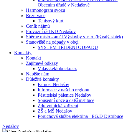
Obecním úřadě v Nedašově
Harmonogram svozu
Rezervace
Tenisový kurt
Ceník nájmů
Provozní řád KD Nedašov
Sběrné místo - areál Výstavby s. r. o. (bývalý statek)
Stanoviště na odpady v obci
SYSTÉM TŘÍDĚNÍ ODPADU
Kontakty
Kontakt
Zajímavé odkazy
Valasskeklobucko.cz
Napište nám
Důležité kontakty
Farnost Nedašov
Informace z našeho regionu
Pěstitelská pálenice Nedašov
Sousední obce a další instituce
Zdravotnická zařízení
ZŠ a MŠ Nedašov
Poruchová služba elektřina - EG.D Distribuce
Nedašov
Nedašov