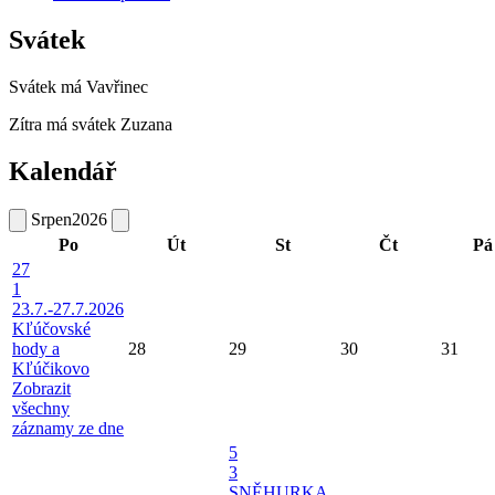
Svátek
Svátek má
Vavřinec
Zítra má svátek
Zuzana
Kalendář
Srpen
2026
Po
Út
St
Čt
Pá
27
1
23.7.-27.7.2026
Kľúčovské
hody a
28
29
30
31
Kľúčikovo
Zobrazit
všechny
záznamy ze dne
5
3
SNĚHURKA