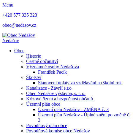
Menu
+420 577 335 323
obec@nedasov.cz
Nedašov
Obec
Historie
Čestné občanství
Významné osoby Nedašova
František Pacík
Školství
Stanovení úplaty za vzdělávání na školní rok
Kanalizace - Závrší s.r.o
Obec Nedašov výstavba, s. r. o.
Krizové řízení a bezpečnost občanů
Územní plán obce
Územní plán Nedašov - ZMĚNA č. 3
Územní plán Nedašov - Úplné znění po změně č.
3
Povodňový plán obce
Povodňová komise obce Nedašov