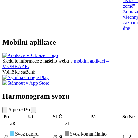
"Krásn
země"
Zobrazi
všechn
záznam
dne
Mobilní aplikace
Sledujte informace z našeho webu v
mobilní aplikaci –
V OBRAZE.
Volně ke stažení:
Harmonogram svozu
Srpen
2026
Po
Út
St
Čt
Pá
So
Ne
28
31
Svoz papíru
Svoz komunálního
27
29
30
1
2