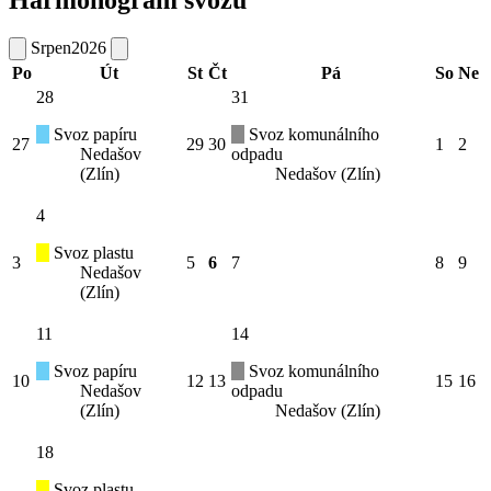
Srpen
2026
Po
Út
St
Čt
Pá
So
Ne
28
31
Svoz papíru
Svoz komunálního
27
29
30
1
2
Nedašov
odpadu
(Zlín)
Nedašov (Zlín)
4
Svoz plastu
3
5
6
7
8
9
Nedašov
(Zlín)
11
14
Svoz papíru
Svoz komunálního
10
12
13
15
16
Nedašov
odpadu
(Zlín)
Nedašov (Zlín)
18
Svoz plastu