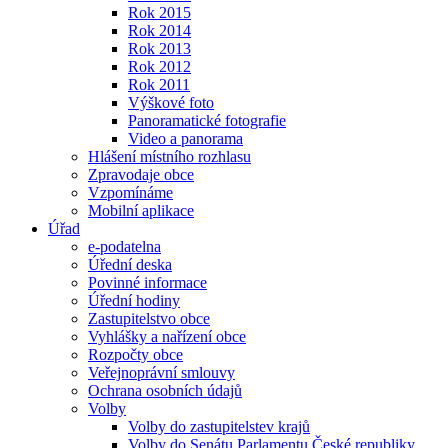
Rok 2015
Rok 2014
Rok 2013
Rok 2012
Rok 2011
Výškové foto
Panoramatické fotografie
Video a panorama
Hlášení místního rozhlasu
Zpravodaje obce
Vzpomínáme
Mobilní aplikace
Úřad
e-podatelna
Úřední deska
Povinné informace
Úřední hodiny
Zastupitelstvo obce
Vyhlášky a nařízení obce
Rozpočty obce
Veřejnoprávní smlouvy
Ochrana osobních údajů
Volby
Volby do zastupitelstev krajů
Volby do Senátu Parlamentu České republiky