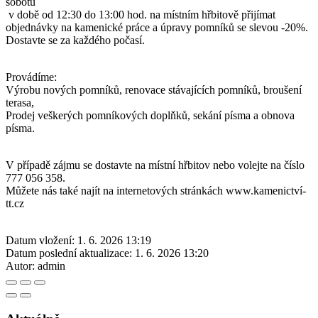
sobotu
v době od 12:30 do 13:00 hod. na místním hřbitově přijímat
objednávky na kamenické práce a úpravy pomníků se slevou -20%.
Dostavte se za každého počasí.
Provádíme:
Výrobu nových pomníků, renovace stávajících pomníků, broušení
terasa,
Prodej veškerých pomníkových doplňků, sekání písma a obnova
písma.
V případě zájmu se dostavte na místní hřbitov nebo volejte na číslo
777 056 358.
Můžete nás také najít na internetových stránkách www.kamenictví-
tt.cz
Datum vložení:
1. 6. 2026 13:19
Datum poslední aktualizace:
1. 6. 2026 13:20
Autor:
admin