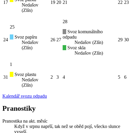
17
19
20
21
22
23
Nedašov
(Zlín)
28
25
Svoz komunálního
Svoz papíru
odpadu
24
26
27
29
30
Nedašov
Nedašov (Zlín)
(Zlín)
Svoz skla
Nedašov (Zlín)
1
Svoz plastu
31
2
3
4
5
6
Nedašov
(Zlín)
Kalendář svozu odpadu
Pranostiky
Pranostika na akt. měsíc
Když v srpnu naprší, tak než se oběd pojí, všecko slunce
vysuší.