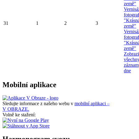
země"
Vernisá
fotograf
"Krásn
31
1
2
3
země"
Vernisá
fotograf
"Krásn
země"
Zobrazi
všechn
záznam
dne
Mobilní aplikace
Sledujte informace z našeho webu v
mobilní aplikaci –
V OBRAZE.
Volně ke stažení:
Harmonogram svozu