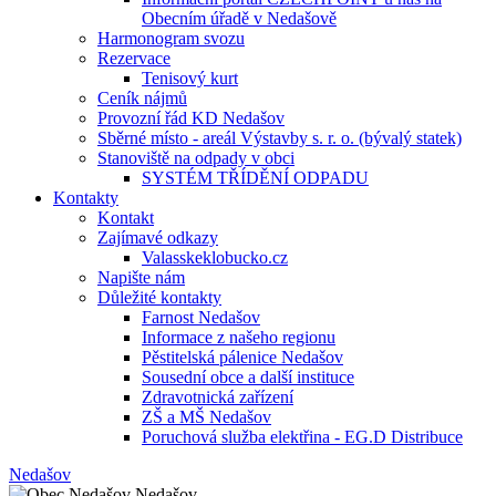
Obecním úřadě v Nedašově
Harmonogram svozu
Rezervace
Tenisový kurt
Ceník nájmů
Provozní řád KD Nedašov
Sběrné místo - areál Výstavby s. r. o. (bývalý statek)
Stanoviště na odpady v obci
SYSTÉM TŘÍDĚNÍ ODPADU
Kontakty
Kontakt
Zajímavé odkazy
Valasskeklobucko.cz
Napište nám
Důležité kontakty
Farnost Nedašov
Informace z našeho regionu
Pěstitelská pálenice Nedašov
Sousední obce a další instituce
Zdravotnická zařízení
ZŠ a MŠ Nedašov
Poruchová služba elektřina - EG.D Distribuce
Nedašov
Nedašov