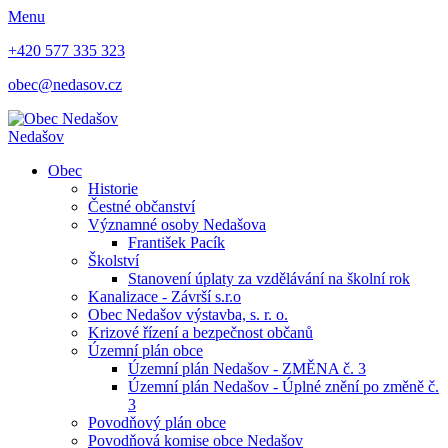
Menu
+420 577 335 323
obec@nedasov.cz
Nedašov
Obec
Historie
Čestné občanství
Významné osoby Nedašova
František Pacík
Školství
Stanovení úplaty za vzdělávání na školní rok
Kanalizace - Závrší s.r.o
Obec Nedašov výstavba, s. r. o.
Krizové řízení a bezpečnost občanů
Územní plán obce
Územní plán Nedašov - ZMĚNA č. 3
Územní plán Nedašov - Úplné znění po změně č.
3
Povodňový plán obce
Povodňová komise obce Nedašov