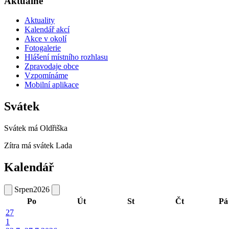
Aktuálně
Aktuality
Kalendář akcí
Akce v okolí
Fotogalerie
Hlášení místního rozhlasu
Zpravodaje obce
Vzpomínáme
Mobilní aplikace
Svátek
Svátek má
Oldřiška
Zítra má svátek
Lada
Kalendář
Srpen
2026
Po
Út
St
Čt
Pá
27
1