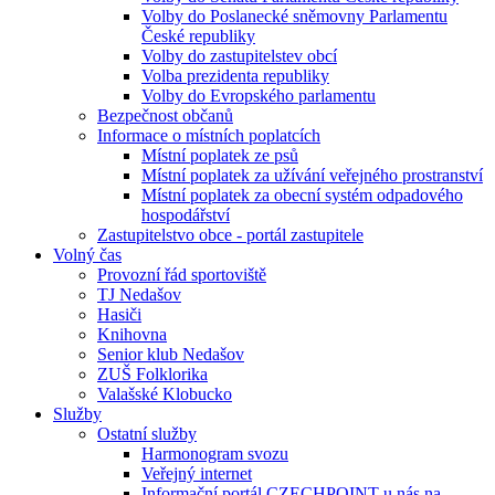
Volby do Poslanecké sněmovny Parlamentu
České republiky
Volby do zastupitelstev obcí
Volba prezidenta republiky
Volby do Evropského parlamentu
Bezpečnost občanů
Informace o místních poplatcích
Místní poplatek ze psů
Místní poplatek za užívání veřejného prostranství
Místní poplatek za obecní systém odpadového
hospodářství
Zastupitelstvo obce - portál zastupitele
Volný čas
Provozní řád sportoviště
TJ Nedašov
Hasiči
Knihovna
Senior klub Nedašov
ZUŠ Folklorika
Valašské Klobucko
Služby
Ostatní služby
Harmonogram svozu
Veřejný internet
Informační portál CZECHPOINT u nás na