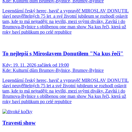
Kde:
Kulturní dům Brumov-Bylnice, Brumov-Bylnice
Legendární český herec, bavič a vypravěč MIROSLAV DONUTIL
slaví neuvěřitelných 75 let a své životní jubileum se rozhodl oslavit
tam, kde to má nejraději: na jevišti, mezi svými diváky. Zavítá i do
Brumova-Bylnice s oblíbenou one man show Na kus řeči, která už
roky baví publikum po celé republice
To nejlepší s Miroslavem Donutilem "Na kus řeči"
Kdy:
19. 11. 2026 začátek od 19:00
Kde:
Kulturní dům Brumov-Bylnice, Brumov-Bylnice
Legendární český herec, bavič a vypravěč MIROSLAV DONUTIL
slaví neuvěřitelných 75 let a své životní jubileum se rozhodl oslavit
tam, kde to má nejraději: na jevišti, mezi svými diváky. Zavítá i do
Brumova-Bylnice s oblíbenou one man show Na kus řeči, která už
roky baví publikum po celé republice
Travesti show