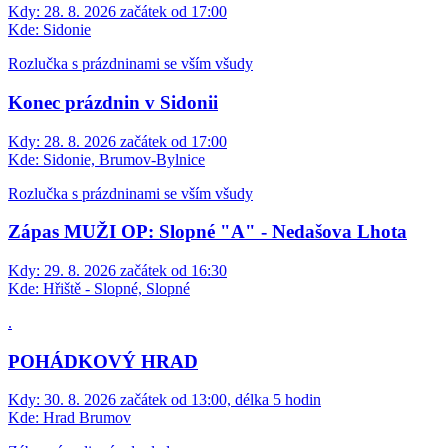
Kdy:
28. 8. 2026 začátek od 17:00
Kde:
Sidonie
Rozlučka s prázdninami se vším všudy
Konec prázdnin v Sidonii
Kdy:
28. 8. 2026 začátek od 17:00
Kde:
Sidonie, Brumov-Bylnice
Rozlučka s prázdninami se vším všudy
Zápas MUŽI OP: Slopné "A" - Nedašova Lhota
Kdy:
29. 8. 2026 začátek od 16:30
Kde:
Hřiště - Slopné, Slopné
.
POHÁDKOVÝ HRAD
Kdy:
30. 8. 2026 začátek od 13:00, délka 5 hodin
Kde:
Hrad Brumov