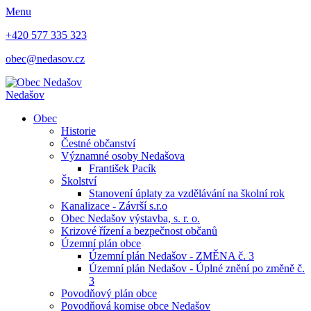
Menu
+420 577 335 323
obec@nedasov.cz
Nedašov
Obec
Historie
Čestné občanství
Významné osoby Nedašova
František Pacík
Školství
Stanovení úplaty za vzdělávání na školní rok
Kanalizace - Závrší s.r.o
Obec Nedašov výstavba, s. r. o.
Krizové řízení a bezpečnost občanů
Územní plán obce
Územní plán Nedašov - ZMĚNA č. 3
Územní plán Nedašov - Úplné znění po změně č.
3
Povodňový plán obce
Povodňová komise obce Nedašov