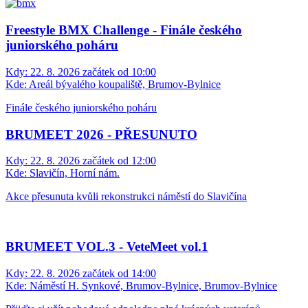
Freestyle BMX Challenge - Finále českého
juniorského poháru
Kdy:
22. 8. 2026 začátek od 10:00
Kde:
Areál bývalého koupaliště, Brumov-Bylnice
Finále českého juniorského poháru
BRUMEET 2026 - PŘESUNUTO
Kdy:
22. 8. 2026 začátek od 12:00
Kde:
Slavičín, Horní nám.
Akce přesunuta kvůli rekonstrukci náměstí do Slavičína
BRUMEET VOL.3 - VeteMeet vol.1
Kdy:
22. 8. 2026 začátek od 14:00
Kde:
Náměstí H. Synkové, Brumov-Bylnice, Brumov-Bylnice