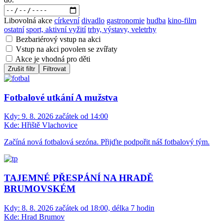
Libovolná akce
církevní
divadlo
gastronomie
hudba
kino-film
ostatní
sport, aktivní vyžití
trhy, výstavy, veletrhy
Bezbariérový vstup na akci
Vstup na akci povolen se zvířaty
Akce je vhodná pro děti
Zrušit filtr
Filtrovat
Fotbalové utkání A mužstva
Kdy:
9. 8. 2026 začátek od 14:00
Kde:
Hřiště Vlachovice
Začíná nová fotbalová sezóna. Přijďte podpořit náš fotbalový tým.
TAJEMNÉ PŘESPÁNÍ NA HRADĚ
BRUMOVSKÉM
Kdy:
8. 8. 2026 začátek od 18:00, délka 7 hodin
Kde:
Hrad Brumov