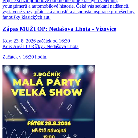
Přijďte si užít pohodové odpoledne plné krásných veteránů,
youngtimerů a automobilové historie. Čeká vás setkání nadšenců,
vystavené vozy, přátelská atmosféra a spousta inspirace pro všechny
fanoušky klasických aut.
Zápas MUŽI OP: Nedašova Lhota - Vizovice
Kdy:
23. 8. 2026 začátek od 16:30
Kde:
Areál TJ Říčky , Nedašova Lhota
Začátek v 16:30 hodin.