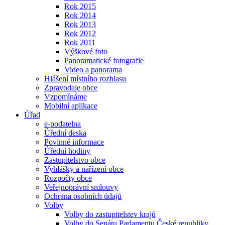
Rok 2015
Rok 2014
Rok 2013
Rok 2012
Rok 2011
Výškové foto
Panoramatické fotografie
Video a panorama
Hlášení místního rozhlasu
Zpravodaje obce
Vzpomínáme
Mobilní aplikace
Úřad
e-podatelna
Úřední deska
Povinné informace
Úřední hodiny
Zastupitelstvo obce
Vyhlášky a nařízení obce
Rozpočty obce
Veřejnoprávní smlouvy
Ochrana osobních údajů
Volby
Volby do zastupitelstev krajů
Volby do Senátu Parlamentu České republiky