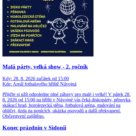
Malá párty, velká show - 2. ročník
Kdy:
28. 8. 2026 začátek od 15:00
Kde:
Areál fotbalového hřiště Návojná
Přijďte si užít odpoledne plné zábavy pro malé i velké! V pátek 28.
8. 2026 od 15:00 na hřišti v Návojné vás čeká diskopárty, pěnovka,
skákací hrad, horolezecká stěna, fotbalová aréna, malování na
obličej, jízda na ponících, ukázka psovodů a další překvapení.
Občerstvení zajištěno.
Konec prázdnin v Sidonii