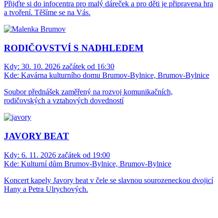
Přijďte si do infocentra pro malý dáreček a pro děti je připravena hra
a tvoření. Těšíme se na Vás.
RODIČOVSTVÍ S NADHLEDEM
Kdy:
30. 10. 2026 začátek od 16:30
Kde:
Kavárna kulturního domu Brumov-Bylnice, Brumov-Bylnice
Soubor přednášek zaměřený na rozvoj komunikačních,
rodičovských a vztahových dovedností
JAVORY BEAT
Kdy:
6. 11. 2026 začátek od 19:00
Kde:
Kulturní dům Brumov-Bylnice, Brumov-Bylnice
Koncert kapely Javory beat v čele se slavnou sourozeneckou dvojicí
Hany a Petra Ulrychových.