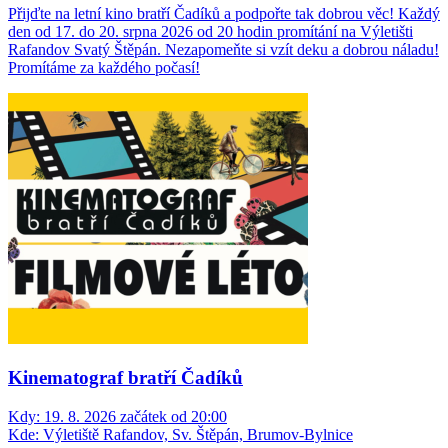
Přijďte na letní kino bratří Čadíků a podpořte tak dobrou věc! Každý
den od 17. do 20. srpna 2026 od 20 hodin promítání na Výletišti
Rafandov Svatý Štěpán. Nezapomeňte si vzít deku a dobrou náladu!
Promítáme za každého počasí!
Kinematograf bratří Čadíků
Kdy:
19. 8. 2026 začátek od 20:00
Kde:
Výletiště Rafandov, Sv. Štěpán, Brumov-Bylnice