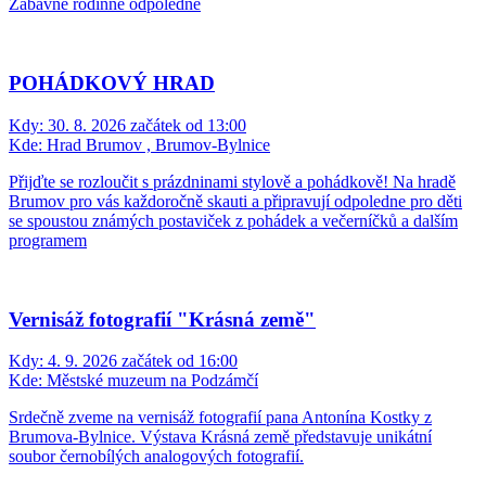
Zábavné rodinné odpoledne
POHÁDKOVÝ HRAD
Kdy:
30. 8. 2026 začátek od 13:00
Kde:
Hrad Brumov , Brumov-Bylnice
Přijďte se rozloučit s prázdninami stylově a pohádkově! Na hradě
Brumov pro vás každoročně skauti a připravují odpoledne pro děti
se spoustou známých postaviček z pohádek a večerníčků a dalším
programem
Vernisáž fotografií "Krásná země"
Kdy:
4. 9. 2026 začátek od 16:00
Kde:
Městské muzeum na Podzámčí
Srdečně zveme na vernisáž fotografií pana Antonína Kostky z
Brumova-Bylnice. Výstava Krásná země představuje unikátní
soubor černobílých analogových fotografií.