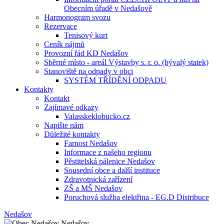
Obecním úřadě v Nedašově
Harmonogram svozu
Rezervace
Tenisový kurt
Ceník nájmů
Provozní řád KD Nedašov
Sběrné místo - areál Výstavby s. r. o. (bývalý statek)
Stanoviště na odpady v obci
SYSTÉM TŘÍDĚNÍ ODPADU
Kontakty
Kontakt
Zajímavé odkazy
Valasskeklobucko.cz
Napište nám
Důležité kontakty
Farnost Nedašov
Informace z našeho regionu
Pěstitelská pálenice Nedašov
Sousední obce a další instituce
Zdravotnická zařízení
ZŠ a MŠ Nedašov
Poruchová služba elektřina - EG.D Distribuce
Nedašov
Nedašov