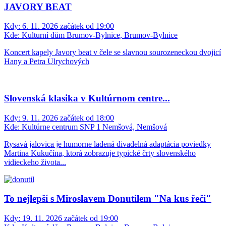
JAVORY BEAT
Kdy:
6. 11. 2026 začátek od 19:00
Kde:
Kulturní dům Brumov-Bylnice, Brumov-Bylnice
Koncert kapely Javory beat v čele se slavnou sourozeneckou dvojicí
Hany a Petra Ulrychových
Slovenská klasika v Kultúrnom centre...
Kdy:
9. 11. 2026 začátek od 18:00
Kde:
Kultúrne centrum SNP 1 Nemšová, Nemšová
Rysavá jalovica je humorne ladená divadelná adaptácia poviedky
Martina Kukučína, ktorá zobrazuje typické črty slovenského
vidieckeho života...
To nejlepší s Miroslavem Donutilem "Na kus řeči"
Kdy:
19. 11. 2026 začátek od 19:00