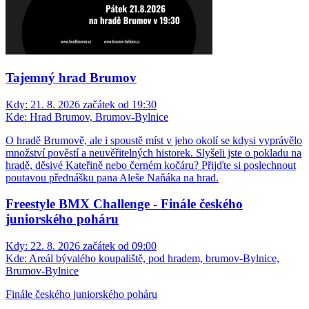
Tajemný hrad Brumov
Kdy:
21. 8. 2026 začátek od 19:30
Kde:
Hrad Brumov, Brumov-Bylnice
O hradě Brumově, ale i spoustě míst v jeho okolí se kdysi vyprávělo
množství pověstí a neuvěřitelných historek. Slyšeli jste o pokladu na
hradě, děsivé Kateřině nebo černém kočáru? Přijďte si poslechnout
poutavou přednášku pana Aleše Naňáka na hrad.
Freestyle BMX Challenge - Finále českého
juniorského poháru
Kdy:
22. 8. 2026 začátek od 09:00
Kde:
Areál bývalého koupaliště, pod hradem, brumov-Bylnice,
Brumov-Bylnice
Finále českého juniorského poháru