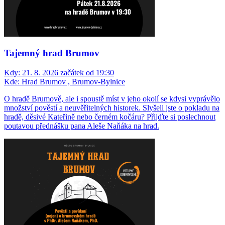
Tajemný hrad Brumov
Kdy:
21. 8. 2026 začátek od 19:30
Kde:
Hrad Brumov , Brumov-Bylnice
O hradě Brumově, ale i spoustě míst v jeho okolí se kdysi vyprávělo
množství pověstí a neuvěřitelných historek. Slyšeli jste o pokladu na
hradě, děsivé Kateřině nebo černém kočáru? Přijďte si poslechnout
poutavou přednášku pana Aleše Naňáka na hrad.