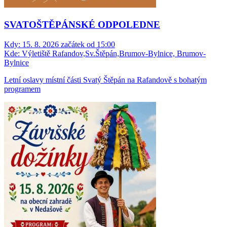
SVATOŠTĚPÁNSKÉ ODPOLEDNE
Kdy:
15. 8. 2026 začátek od 15:00
Kde:
Výletiště Rafandov,Sv.Štěpán,Brumov-Bylnice, Brumov-
Bylnice
Letní oslavy místní části Svatý Štěpán na Rafandově s bohatým
programem