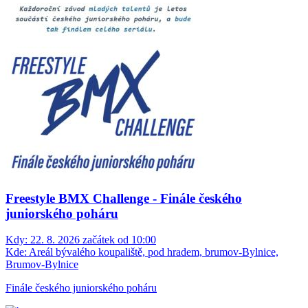
Freestyle BMX Challenge - Finále českého
juniorského poháru
Kdy:
22. 8. 2026 začátek od 10:00
Kde:
Areál bývalého koupaliště, pod hradem, brumov-Bylnice,
Brumov-Bylnice
Finále českého juniorského poháru