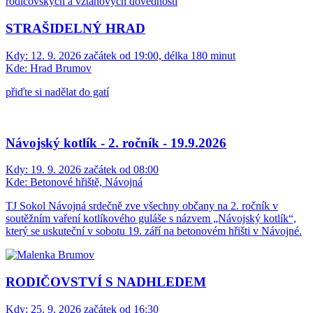
rodičovských a vztahových dovedností
STRAŠIDELNÝ HRAD
Kdy:
12. 9. 2026 začátek od 19:00, délka 180 minut
Kde:
Hrad Brumov
přiďte si nadělat do gatí
Návojský kotlík - 2. ročník - 19.9.2026
Kdy:
19. 9. 2026 začátek od 08:00
Kde:
Betonové hřiště, Návojná
TJ Sokol Návojná srdečně zve všechny občany na 2. ročník v
soutěžním vaření kotlíkového guláše s názvem „Návojský kotlík“,
který se uskuteční v sobotu 19. září na betonovém hřišti v Návojné.
RODIČOVSTVÍ S NADHLEDEM
Kdy:
25. 9. 2026 začátek od 16:30