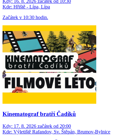
Kdy:
16. 8. 2026 začátek od 10:30
Kde:
Hřiště - Lípa, Lípa
Začátek v 10:30 hodin.
Kinematograf bratří Čadíků
Kdy:
17. 8. 2026 začátek od 20:00
Kde:
Výletiště Rafandov, Sv. Štěpán, Brumov-Bylnice