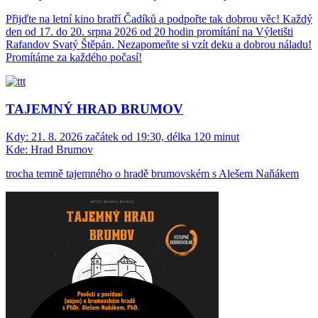
Přijďte na letní kino bratří Čadíků a podpořte tak dobrou věc! Každý
den od 17. do 20. srpna 2026 od 20 hodin promítání na Výletišti
Rafandov Svatý Štěpán. Nezapomeňte si vzít deku a dobrou náladu!
Promítáme za každého počasí!
TAJEMNÝ HRAD BRUMOV
Kdy:
21. 8. 2026 začátek od 19:30, délka 120 minut
Kde:
Hrad Brumov
trocha temně tajemného o hradě brumovském s Alešem Naňákem