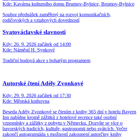
Kde:
Kavárna kulturního domu Brumov-Bylnice, Brumov-Bylnice
Soubor přednášek zaměřený na rozvoj komunikačních,
rodičovských a vztahových dovedností
Svatováclavské slavnosti
Kdy:
26. 9. 2026 začátek od 14:00
Kde:
Náměstí H. Synkové
Tradiční hodová akce s bohatým programem
Autorské čtení Adély Zvonkové
Kdy:
29. 9. 2026 začátek od 17:30
Kde:
Městská knihovna
Beseda Adély Zvonkové se čtením z knihy 365 dní v hotelu Bayern
Inn nabídne kromě zážitků z hotelové recepce také osobní
vzpomínky a zážitky z pobytu v Německu. Dozvíte se více o
bavorských tradicích, kultuře, gastronomii nebo svátcích. Večer
zakončí autogramiáda s možností zakoupení autorčiny knihy