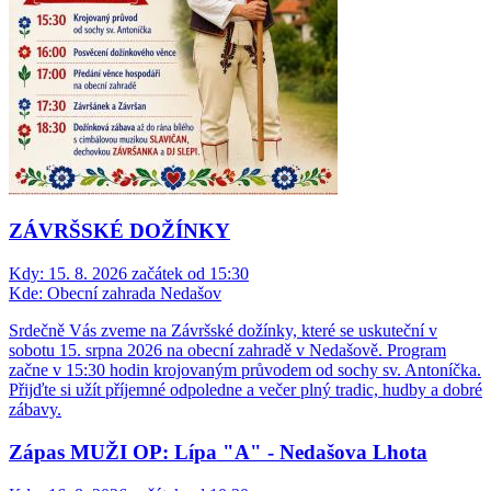
ZÁVRŠSKÉ DOŽÍNKY
Kdy:
15. 8. 2026 začátek od 15:30
Kde:
Obecní zahrada Nedašov
Srdečně Vás zveme na Závršské dožínky, které se uskuteční v
sobotu 15. srpna 2026 na obecní zahradě v Nedašově. Program
začne v 15:30 hodin krojovaným průvodem od sochy sv. Antoníčka.
Přijďte si užít příjemné odpoledne a večer plný tradic, hudby a dobré
zábavy.
Zápas MUŽI OP: Lípa "A" - Nedašova Lhota