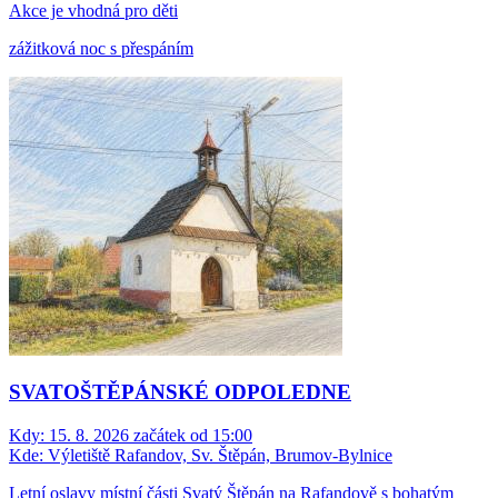
Akce je vhodná pro děti
zážitková noc s přespáním
SVATOŠTĚPÁNSKÉ ODPOLEDNE
Kdy:
15. 8. 2026 začátek od 15:00
Kde:
Výletiště Rafandov, Sv. Štěpán, Brumov-Bylnice
Letní oslavy místní části Svatý Štěpán na Rafandově s bohatým