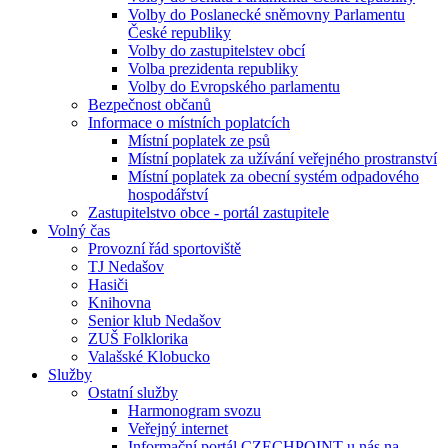
Volby do Poslanecké sněmovny Parlamentu
České republiky
Volby do zastupitelstev obcí
Volba prezidenta republiky
Volby do Evropského parlamentu
Bezpečnost občanů
Informace o místních poplatcích
Místní poplatek ze psů
Místní poplatek za užívání veřejného prostranství
Místní poplatek za obecní systém odpadového
hospodářství
Zastupitelstvo obce - portál zastupitele
Volný čas
Provozní řád sportoviště
TJ Nedašov
Hasiči
Knihovna
Senior klub Nedašov
ZUŠ Folklorika
Valašské Klobucko
Služby
Ostatní služby
Harmonogram svozu
Veřejný internet
Informační portál CZECHPOINT u nás na