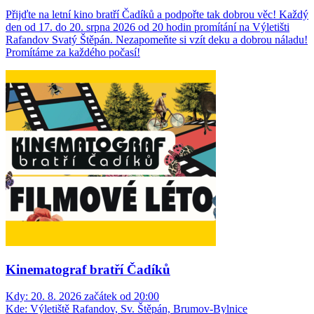
Přijďte na letní kino bratří Čadíků a podpořte tak dobrou věc! Každý
den od 17. do 20. srpna 2026 od 20 hodin promítání na Výletišti
Rafandov Svatý Štěpán. Nezapomeňte si vzít deku a dobrou náladu!
Promítáme za každého počasí!
Kinematograf bratří Čadíků
Kdy:
20. 8. 2026 začátek od 20:00
Kde:
Výletiště Rafandov, Sv. Štěpán, Brumov-Bylnice