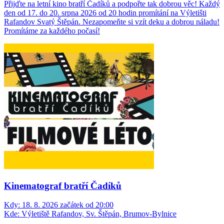
Přijďte na letní kino bratří Čadíků a podpořte tak dobrou věc! Každý
den od 17. do 20. srpna 2026 od 20 hodin promítání na Výletišti
Rafandov Svatý Štěpán. Nezapomeňte si vzít deku a dobrou náladu!
Promítáme za každého počasí!
Kinematograf bratří Čadíků
Kdy:
18. 8. 2026 začátek od 20:00
Kde:
Výletiště Rafandov, Sv. Štěpán, Brumov-Bylnice