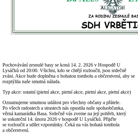
Pochovávání zesnulé basy se koná 14. 2. 2026 v Hospodě U
Lysáčků od 20:00. Všichni, kdo se chtějí rozloučit, jsou srdečně
zváni. Akce bude doplněna o bohatou tombolu a občerstvení, aby se
rozptýlila naše smutná nálada.
Typ akce: ostatní (pietní akce, pietní akce, pietní akce, pietní akce)
Oznamujeme smutnou událost pro všechny občany a přátele.
Po všech radostech a strastech nás opustila naše spoluobčanka,
věrná kamarádka Basa. Srdečně vás zveme na její pohřeb, který
se uskuteční 14. února 2026 v hospodě U Lysáčků. Přijďte
se rozloučit a sdílet vzpomínky. Čeká na vás bohatá tombola
a občerstvení.