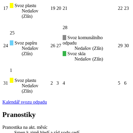
Svoz plastu
17
19
20
21
22
23
Nedašov
(Zlín)
28
25
Svoz komunálního
Svoz papíru
odpadu
24
26
27
29
30
Nedašov
Nedašov (Zlín)
(Zlín)
Svoz skla
Nedašov (Zlín)
1
Svoz plastu
31
2
3
4
5
6
Nedašov
(Zlín)
Kalendář svozu odpadu
Pranostiky
Pranostika na akt. měsíc
Srpen k zimě hledí a rád vodu cedí.