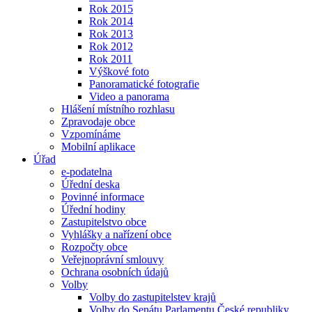
Rok 2015
Rok 2014
Rok 2013
Rok 2012
Rok 2011
Výškové foto
Panoramatické fotografie
Video a panorama
Hlášení místního rozhlasu
Zpravodaje obce
Vzpomínáme
Mobilní aplikace
Úřad
e-podatelna
Úřední deska
Povinné informace
Úřední hodiny
Zastupitelstvo obce
Vyhlášky a nařízení obce
Rozpočty obce
Veřejnoprávní smlouvy
Ochrana osobních údajů
Volby
Volby do zastupitelstev krajů
Volby do Senátu Parlamentu České republiky