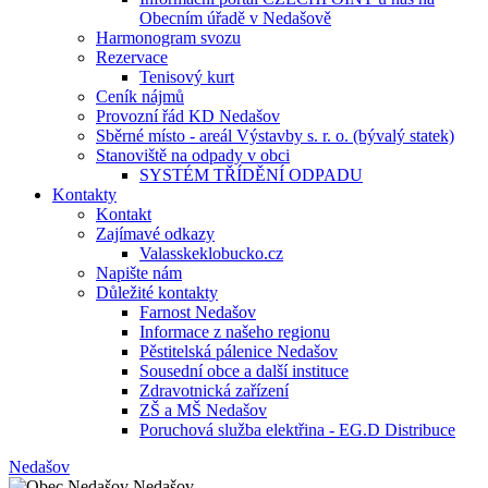
Obecním úřadě v Nedašově
Harmonogram svozu
Rezervace
Tenisový kurt
Ceník nájmů
Provozní řád KD Nedašov
Sběrné místo - areál Výstavby s. r. o. (bývalý statek)
Stanoviště na odpady v obci
SYSTÉM TŘÍDĚNÍ ODPADU
Kontakty
Kontakt
Zajímavé odkazy
Valasskeklobucko.cz
Napište nám
Důležité kontakty
Farnost Nedašov
Informace z našeho regionu
Pěstitelská pálenice Nedašov
Sousední obce a další instituce
Zdravotnická zařízení
ZŠ a MŠ Nedašov
Poruchová služba elektřina - EG.D Distribuce
Nedašov
Nedašov