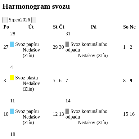
Harmonogram svozu
Srpen
2026
Po
Út
St
Čt
Pá
So
Ne
28
31
Svoz papíru
Svoz komunálního
27
29
30
1
2
Nedašov
odpadu
(Zlín)
Nedašov (Zlín)
4
Svoz plastu
3
5
6
7
8
9
Nedašov
(Zlín)
11
14
Svoz papíru
Svoz komunálního
10
12
13
15
16
Nedašov
odpadu
(Zlín)
Nedašov (Zlín)
18