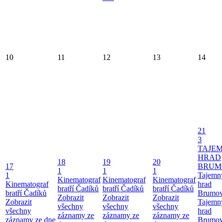
10
11
12
13
14
21
3
TAJE
HRAD
18
19
20
17
BRUM
1
1
1
1
Tajemn
Kinematograf
Kinematograf
Kinematograf
Kinematograf
hrad
bratří Čadíků
bratří Čadíků
bratří Čadíků
bratří Čadíků
Brumo
Zobrazit
Zobrazit
Zobrazit
Zobrazit
Tajemn
všechny
všechny
všechny
všechny
hrad
záznamy ze
záznamy ze
záznamy ze
záznamy ze dne
Brumo