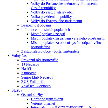
Volby do Poslanecké sněmovny Parlamentu
České republiky
Volby do zastupitelstev obcí
Volba prezidenta republiky
Volby do Evropského parlamentu
Bezpečnost občanů
Informace o místních poplatcích
Místní poplatek ze psů
Místní poplatek za užívání veřejného prostranství
Místní poplatek za obecní systém odpadového
hospodářství
Zastupitelstvo obce - portál zastupitele
Volný čas
Provozní řád sportoviště
TJ Nedašov
Hasiči
Knihovna
Senior klub Nedašov
ZUŠ Folklorika
Valašské Klobucko
Služby
Ostatní služby
Harmonogram svozu
Veřejný internet
Informační portál CZECHPOINT u nás na