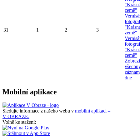
"Krásn
země"
Vernisá
fotograf
"Krásn
31
1
2
3
země"
Vernisá
fotograf
"Krásn
země"
Zobrazi
všechn
záznam
dne
Mobilní aplikace
Sledujte informace z našeho webu v
mobilní aplikaci –
V OBRAZE.
Volně ke stažení: