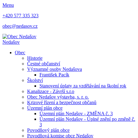
Menu
+420 577 335 323
obec@nedasov.cz
Nedašov
Obec
Historie
Čestné občanství
Významné osoby Nedašova
František Pacík
Školství
Stanovení úplaty za vzdělávání na školní rok
Kanalizace - Závrší s.r.o
Obec Nedašov výstavba, s. r. o.
Krizové řízení a bezpečnost občanů
Územní plán obce
Územní plán Nedašov - ZMĚNA č. 3
Územní plán Nedašov - Úplné znění po změně č.
3
Povodňový plán obce
Povodňová komise obce Nedašov