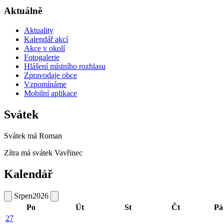
Aktuálně
Aktuality
Kalendář akcí
Akce v okolí
Fotogalerie
Hlášení místního rozhlasu
Zpravodaje obce
Vzpomínáme
Mobilní aplikace
Svátek
Svátek má
Roman
Zítra má svátek
Vavřinec
Kalendář
Srpen
2026
Po
Út
St
Čt
Pá
27