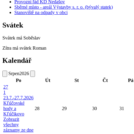
Provozní řád KD Nedašov
Sběrné místo - areál Výstavby s. r. o. (bývalý statek)
Stanoviště na odpady v obci
Svátek
Svátek má
Soběslav
Zítra má svátek
Roman
Kalendář
Srpen
2026
Po
Út
St
Čt
Pá
27
1
23.7.-27.7.2026
Kľúčovské
hody a
28
29
30
31
Kľúčikovo
Zobrazit
všechny
záznamy ze dne