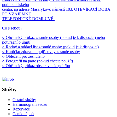
podnikatelského
centra, na adrese Masarykovo náměstí 103. OTEVÍRACÍ DOBA
PO VZÁJEMNÉ
TELEFONICKÉ DOMLUVĚ.
Co s sebou?
○ Občanský průkaz zesnulé osoby (pokud je k dispozici) nebo
potvrzení o úmrtí
○ Rodný a oddací list zesnulé osoby (pokud je k dispozici)
○ Kartičku zdravotní pojišťovny zesnulé osoby
○ Oblečení pro zesnulého
○ Fotografii na parte (pokud chcete použít)
○ Občanský průkaz obstaravatele pohřbu
Služby
Ostatní služby
Harmonogram svozu
Rezervace
Ceník nájmů