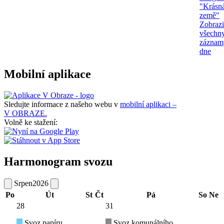
"Krásn
země"
Zobrazi
všechn
záznam
dne
Mobilní aplikace
Sledujte informace z našeho webu v
mobilní aplikaci –
V OBRAZE.
Volně ke stažení:
Harmonogram svozu
Srpen
2026
Po
Út
St
Čt
Pá
So
Ne
28
31
Svoz papíru
Svoz komunálního