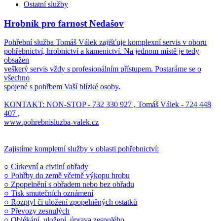
Ostatní služby
Hrobník pro farnost Nedašov
Pohřební služba Tomáš Válek zajišťuje komplexní servis v oboru
pohřebnictví, hrobnictví a kamenictví. Na jednom místě je tedy
obsažen
veškerý servis vždy s profesionálním přístupem. Postaráme se o
všechno
spojené s pohřbem Vaší blízké osoby.
KONTAKT: NON-STOP - 732 330 927 , Tomáš Válek - 724 448
407 ,
www.pohrebnisluzba-valek.cz
Zajistíme kompletní služby v oblasti pohřebnictví:
○ Církevní a civilní obřady
○ Pohřby do země včetně výkopu hrobu
○ Zpopelnění s obřadem nebo bez obřadu
○ Tisk smutečních oznámení
○ Rozptyl či uložení zpopelněných ostatků
○ Převozy zesnulých
○ Oblékání, uložení, úprava zesnulého