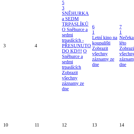
5
3
SNĚHURKA
a SEDM
TRPASLÍKŮ
6
7
O Sněhurce a
1
1
sedmi
Letní kino na
Nečeka
trpaslících -
koupališti
léto
3
4
PŘESUNUTO
Zobrazit
Zobrazi
DO KD!!!
O
všechny
všechn
Sněhurce a
záznamy ze
záznam
sedmi
dne
dne
trpaslících
Zobrazit
všechny
záznamy ze
dne
10
11
12
13
14