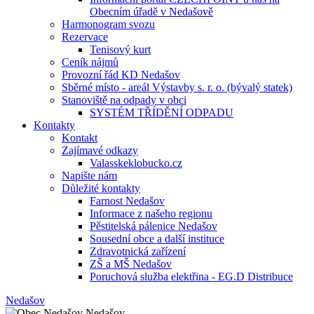
Obecním úřadě v Nedašově
Harmonogram svozu
Rezervace
Tenisový kurt
Ceník nájmů
Provozní řád KD Nedašov
Sběrné místo - areál Výstavby s. r. o. (bývalý statek)
Stanoviště na odpady v obci
SYSTÉM TŘÍDĚNÍ ODPADU
Kontakty
Kontakt
Zajímavé odkazy
Valasskeklobucko.cz
Napište nám
Důležité kontakty
Farnost Nedašov
Informace z našeho regionu
Pěstitelská pálenice Nedašov
Sousední obce a další instituce
Zdravotnická zařízení
ZŠ a MŠ Nedašov
Poruchová služba elektřina - EG.D Distribuce
Nedašov
Nedašov