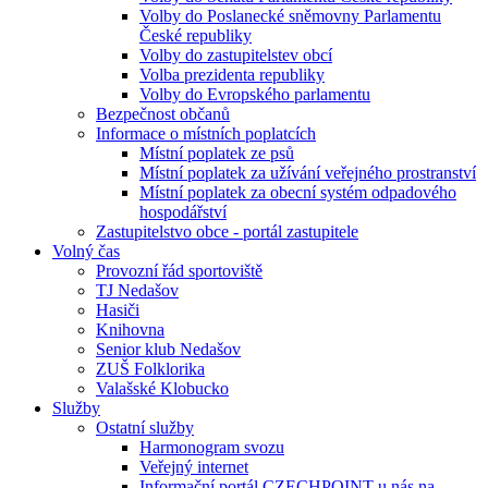
Volby do Poslanecké sněmovny Parlamentu
České republiky
Volby do zastupitelstev obcí
Volba prezidenta republiky
Volby do Evropského parlamentu
Bezpečnost občanů
Informace o místních poplatcích
Místní poplatek ze psů
Místní poplatek za užívání veřejného prostranství
Místní poplatek za obecní systém odpadového
hospodářství
Zastupitelstvo obce - portál zastupitele
Volný čas
Provozní řád sportoviště
TJ Nedašov
Hasiči
Knihovna
Senior klub Nedašov
ZUŠ Folklorika
Valašské Klobucko
Služby
Ostatní služby
Harmonogram svozu
Veřejný internet
Informační portál CZECHPOINT u nás na