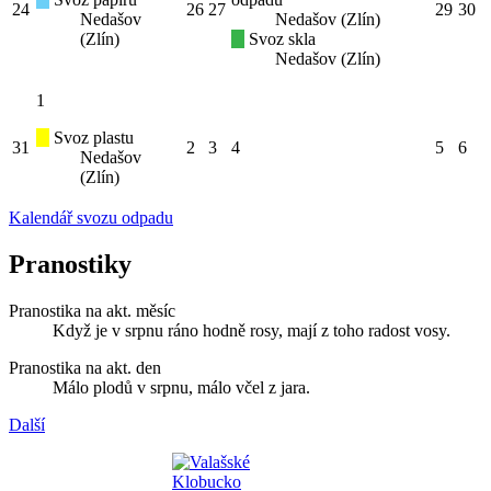
24
26
27
29
30
Nedašov
Nedašov (Zlín)
(Zlín)
Svoz skla
Nedašov (Zlín)
1
Svoz plastu
31
2
3
4
5
6
Nedašov
(Zlín)
Kalendář svozu odpadu
Pranostiky
Pranostika na akt. měsíc
Když je v srpnu ráno hodně rosy, mají z toho radost vosy.
Pranostika na akt. den
Málo plodů v srpnu, málo včel z jara.
Další