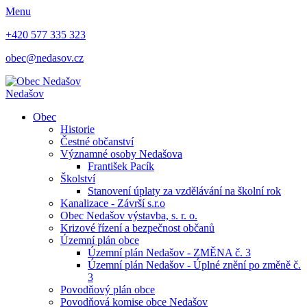
Menu
+420 577 335 323
obec@nedasov.cz
Nedašov
Obec
Historie
Čestné občanství
Významné osoby Nedašova
František Pacík
Školství
Stanovení úplaty za vzdělávání na školní rok
Kanalizace - Závrší s.r.o
Obec Nedašov výstavba, s. r. o.
Krizové řízení a bezpečnost občanů
Územní plán obce
Územní plán Nedašov - ZMĚNA č. 3
Územní plán Nedašov - Úplné znění po změně č.
3
Povodňový plán obce
Povodňová komise obce Nedašov