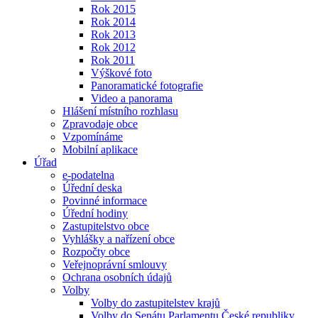
Rok 2015
Rok 2014
Rok 2013
Rok 2012
Rok 2011
Výškové foto
Panoramatické fotografie
Video a panorama
Hlášení místního rozhlasu
Zpravodaje obce
Vzpomínáme
Mobilní aplikace
Úřad
e-podatelna
Úřední deska
Povinné informace
Úřední hodiny
Zastupitelstvo obce
Vyhlášky a nařízení obce
Rozpočty obce
Veřejnoprávní smlouvy
Ochrana osobních údajů
Volby
Volby do zastupitelstev krajů
Volby do Senátu Parlamentu České republiky