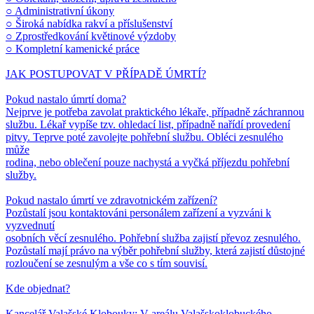
○ Administrativní úkony
○ Široká nabídka rakví a příslušenství
○ Zprostředkování květinové výzdoby
○ Kompletní kamenické práce
JAK POSTUPOVAT V PŘÍPADĚ ÚMRTÍ?
Pokud nastalo úmrtí doma?
Nejprve je potřeba zavolat praktického lékaře, případně záchrannou
službu. Lékař vypíše tzv. ohledací list, případně nařídí provedení
pitvy. Teprve poté zavolejte pohřební službu. Obléci zesnulého
může
rodina, nebo oblečení pouze nachystá a vyčká příjezdu pohřební
služby.
Pokud nastalo úmrtí ve zdravotnickém zařízení?
Pozůstalí jsou kontaktováni personálem zařízení a vyzváni k
vyzvednutí
osobních věcí zesnulého. Pohřební služba zajistí převoz zesnulého.
Pozůstalí mají právo na výběr pohřební služby, která zajistí důstojné
rozloučení se zesnulým a vše co s tím souvisí.
Kde objednat?
Kancelář Valašské Klobouky: V areálu Valašskoklobuckého