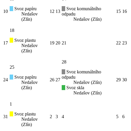
Svoz papíru
Svoz komunálního
10
12
13
15
16
Nedašov
odpadu
(Zlín)
Nedašov (Zlín)
18
Svoz plastu
17
19
20
21
22
23
Nedašov
(Zlín)
28
25
Svoz komunálního
Svoz papíru
odpadu
24
26
27
29
30
Nedašov
Nedašov (Zlín)
(Zlín)
Svoz skla
Nedašov (Zlín)
1
Svoz plastu
31
2
3
4
5
6
Nedašov
(Zlín)