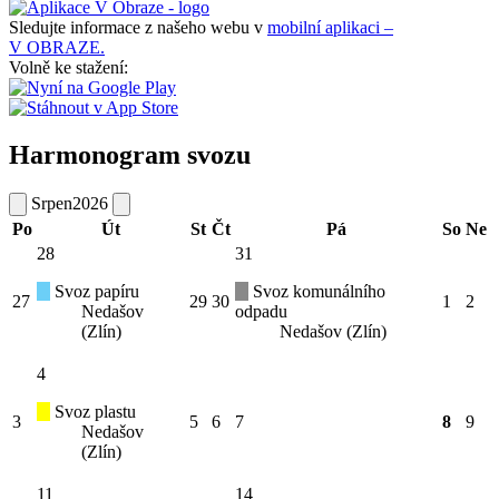
Sledujte informace z našeho webu v
mobilní aplikaci –
V OBRAZE.
Volně ke stažení:
Harmonogram svozu
Srpen
2026
Po
Út
St
Čt
Pá
So
Ne
28
31
Svoz papíru
Svoz komunálního
27
29
30
1
2
Nedašov
odpadu
(Zlín)
Nedašov (Zlín)
4
Svoz plastu
3
5
6
7
8
9
Nedašov
(Zlín)
11
14