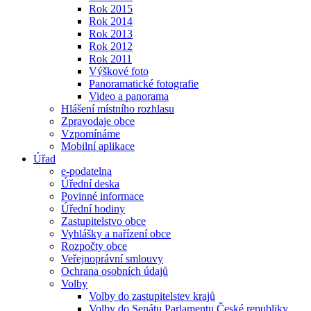
Rok 2015
Rok 2014
Rok 2013
Rok 2012
Rok 2011
Výškové foto
Panoramatické fotografie
Video a panorama
Hlášení místního rozhlasu
Zpravodaje obce
Vzpomínáme
Mobilní aplikace
Úřad
e-podatelna
Úřední deska
Povinné informace
Úřední hodiny
Zastupitelstvo obce
Vyhlášky a nařízení obce
Rozpočty obce
Veřejnoprávní smlouvy
Ochrana osobních údajů
Volby
Volby do zastupitelstev krajů
Volby do Senátu Parlamentu České republiky