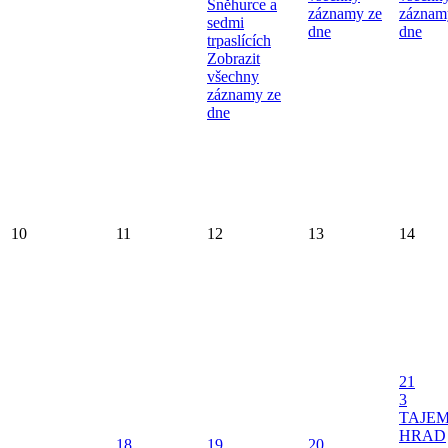
Sněhurce a
záznamy ze
záznam
sedmi
dne
dne
trpaslících
Zobrazit
všechny
záznamy ze
dne
10
11
12
13
14
21
3
TAJE
HRAD
18
19
20