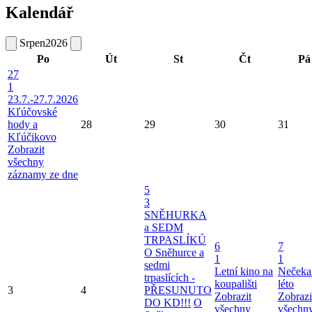
Kalendář
Srpen
2026
Po
Út
St
Čt
Pá
27
1
23.7.-27.7.2026
Kľúčovské
hody a
28
29
30
31
Kľúčikovo
Zobrazit
všechny
záznamy ze dne
5
3
SNĚHURKA
a SEDM
TRPASLÍKŮ
6
7
O Sněhurce a
1
1
sedmi
Letní kino na
Nečeka
trpaslících -
koupališti
léto
3
4
PŘESUNUTO
Zobrazit
Zobrazi
DO KD!!!
O
všechny
všechn