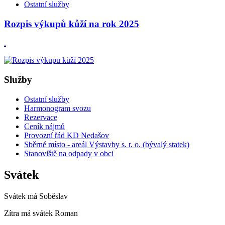
Ostatní služby
Rozpis výkupů kůží na rok 2025
.
Služby
Ostatní služby
Harmonogram svozu
Rezervace
Ceník nájmů
Provozní řád KD Nedašov
Sběrné místo - areál Výstavby s. r. o. (bývalý statek)
Stanoviště na odpady v obci
Svátek
Svátek má
Soběslav
Zítra má svátek
Roman