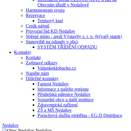
Obecním úřadě v Nedašově
Harmonogram svozu
Rezervace
Tenisový kurt
Ceník nájmů
Provozní řád KD Nedašov
Sběrné místo - areál Výstavby s. r. o. (bývalý statek)
Stanoviště na odpady v obci
SYSTÉM TŘÍDĚNÍ ODPADU
Kontakty
Kontakt
Zajímavé odkazy
Valasskeklobucko.cz
Napište nám
Důležité kontakty
Farnost Nedašov
Informace z našeho regionu
Pěstitelská pálenice Nedašov
Sousední obce a další instituce
Zdravotnická zařízení
ZŠ a MŠ Nedašov
Poruchová služba elektřina - EG.D Distribuce
Nedašov
Nedašov