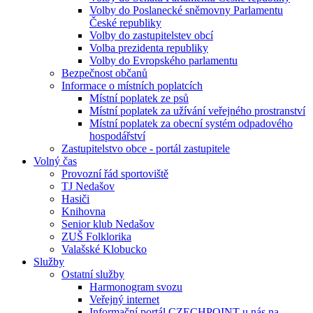
Volby do Poslanecké sněmovny Parlamentu
České republiky
Volby do zastupitelstev obcí
Volba prezidenta republiky
Volby do Evropského parlamentu
Bezpečnost občanů
Informace o místních poplatcích
Místní poplatek ze psů
Místní poplatek za užívání veřejného prostranství
Místní poplatek za obecní systém odpadového
hospodářství
Zastupitelstvo obce - portál zastupitele
Volný čas
Provozní řád sportoviště
TJ Nedašov
Hasiči
Knihovna
Senior klub Nedašov
ZUŠ Folklorika
Valašské Klobucko
Služby
Ostatní služby
Harmonogram svozu
Veřejný internet
Informační portál CZECHPOINT u nás na