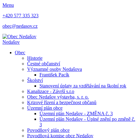
Menu
+420 577 335 323
obec@nedasov.cz
Nedašov
Obec
Historie
Čestné občanství
Významné osoby Nedašova
František Pacík
Školství
Stanovení úplaty za vzdělávání na školní rok
Kanalizace - Závrší s.r.o
Obec Nedašov výstavba, s. r. o.
Krizové řízení a bezpečnost občanů
Územní plán obce
Územní plán Nedašov - ZMĚNA č. 3
Územní plán Nedašov - Úplné znění po změně č.
3
Povodňový plán obce
Povodňová komise obce Nedašov